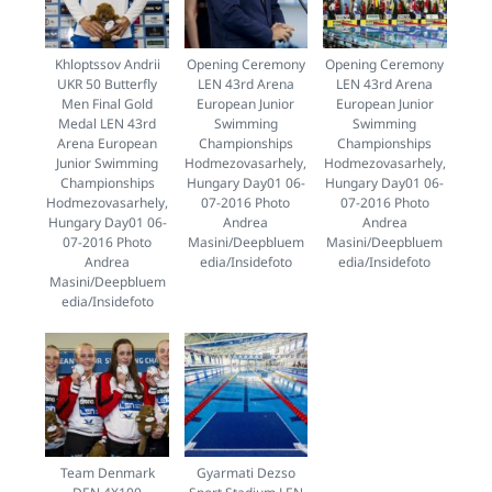
Khloptssov Andrii
Opening Ceremony
Opening Ceremony
UKR 50 Butterfly
LEN 43rd Arena
LEN 43rd Arena
Men Final Gold
European Junior
European Junior
Medal LEN 43rd
Swimming
Swimming
Arena European
Championships
Championships
Junior Swimming
Hodmezovasarhely,
Hodmezovasarhely,
Championships
Hungary Day01 06-
Hungary Day01 06-
Hodmezovasarhely,
07-2016 Photo
07-2016 Photo
Hungary Day01 06-
Andrea
Andrea
07-2016 Photo
Masini/Deepbluem
Masini/Deepbluem
Andrea
edia/Insidefoto
edia/Insidefoto
Masini/Deepbluem
edia/Insidefoto
Team Denmark
Gyarmati Dezso