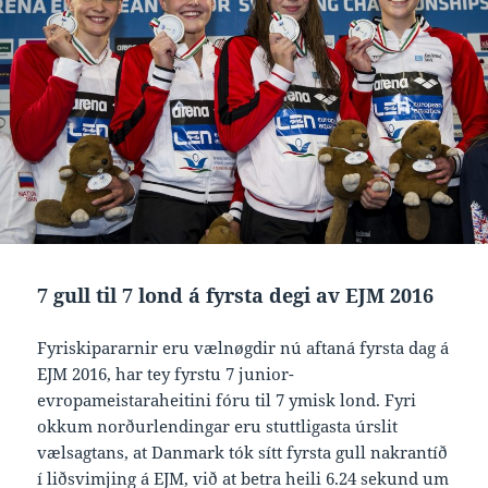
7 gull til 7 lond á fyrsta degi av EJM 2016
Fyriskipararnir eru vælnøgdir nú aftaná fyrsta dag á
EJM 2016, har tey fyrstu 7 junior-
evropameistaraheitini fóru til 7 ymisk lond. Fyri
okkum norðurlendingar eru stuttligasta úrslit
vælsagtans, at Danmark tók sítt fyrsta gull nakrantíð
í liðsvimjing á EJM, við at betra heili 6.24 sekund um