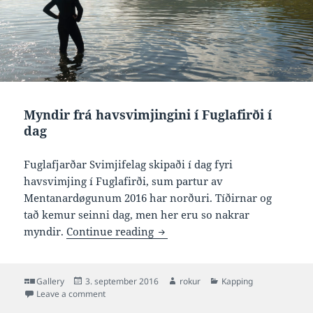
Myndir frá havsvimjingini í Fuglafirði í
dag
Fuglafjarðar Svimjifelag skipaði í dag fyri
havsvimjing í Fuglafirði, sum partur av
Mentanardøgunum 2016 har norðuri. Tíðirnar og
tað kemur seinni dag, men her eru so nakrar
Myndir frá havsvimjingini í Fug
myndir.
Continue reading
Format
Posted
Author
Categories
Gallery
3. september 2016
rokur
Kapping
on
on Myndir frá havsvimjingini í Fuglafirði í dag
Leave a comment