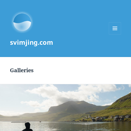
MENU
svimjing.com
AND
WIDGETS
Galleries