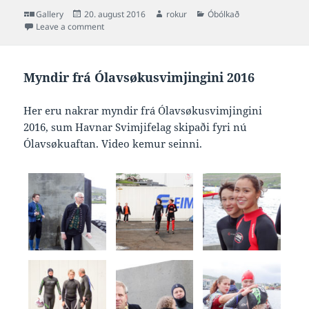
Format
Posted
Author
Categories
Gallery
20. august 2016
rokur
Óbólkað
on
on Myndir frá Sjómannadegnum 2016
Leave a comment
Myndir frá Ólavsøkusvimjingini 2016
Her eru nakrar myndir frá Ólavsøkusvimjingini
2016, sum Havnar Svimjifelag skipaði fyri nú
Ólavsøkuaftan. Video kemur seinni.