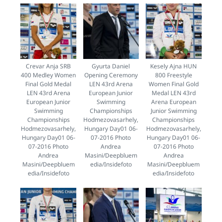
Crevar Anja SRB
Gyurta Daniel
Kesely Ajna HUN
400 Medley Women
Opening Ceremony
800 Freestyle
Final Gold Medal
LEN 43rd Arena
Women Final Gold
LEN 43rd Arena
European Junior
Medal LEN 43rd
European Junior
Swimming
Arena European
Swimming
Championships
Junior Swimming
Championships
Hodmezovasarhely,
Championships
Hodmezovasarhely,
Hungary Day01 06-
Hodmezovasarhely,
Hungary Day01 06-
07-2016 Photo
Hungary Day01 06-
07-2016 Photo
Andrea
07-2016 Photo
Andrea
Masini/Deepbluem
Andrea
Masini/Deepbluem
edia/Insidefoto
Masini/Deepbluem
edia/Insidefoto
edia/Insidefoto