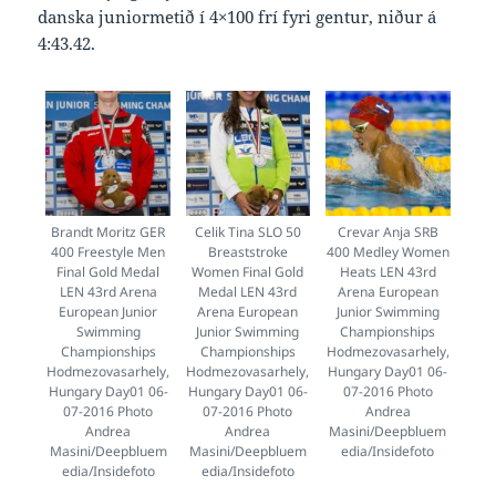
danska juniormetið í 4×100 frí fyri gentur, niður á
4:43.42.
Brandt Moritz GER
Celik Tina SLO 50
Crevar Anja SRB
400 Freestyle Men
Breaststroke
400 Medley Women
Final Gold Medal
Women Final Gold
Heats LEN 43rd
LEN 43rd Arena
Medal LEN 43rd
Arena European
European Junior
Arena European
Junior Swimming
Swimming
Junior Swimming
Championships
Championships
Championships
Hodmezovasarhely,
Hodmezovasarhely,
Hodmezovasarhely,
Hungary Day01 06-
Hungary Day01 06-
Hungary Day01 06-
07-2016 Photo
07-2016 Photo
07-2016 Photo
Andrea
Andrea
Andrea
Masini/Deepbluem
Masini/Deepbluem
Masini/Deepbluem
edia/Insidefoto
edia/Insidefoto
edia/Insidefoto