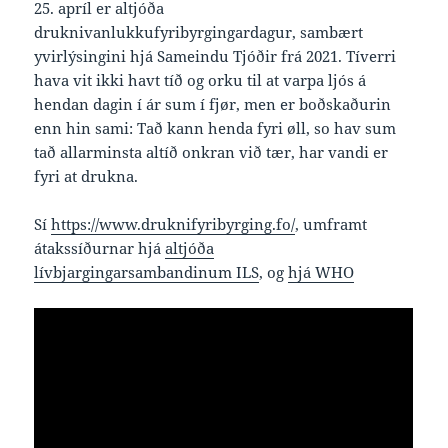
25. apríl er altjóða
druknivanlukkufyribyrgingardagur, sambært
yvirlýsingini hjá Sameindu Tjóðir frá 2021. Tíverri
hava vit ikki havt tíð og orku til at varpa ljós á
hendan dagin í ár sum í fjør, men er boðskaðurin
enn hin sami: Tað kann henda fyri øll, so hav sum
tað allarminsta altíð onkran við tær, har vandi er
fyri at drukna.
Sí
https://www.druknifyribyrging.fo/
, umframt
átakssíðurnar hjá
altjóða
lívbjargingarsambandinum ILS
, og
hjá WHO