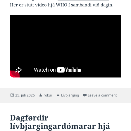
Her er stutt video hjá WHO í sambandi við dagin.
Posted
Author
Categories
on Altjó
25. juli 2026
rokur
Lívbjarging
Leave a comment
on
Dagførdir
lívbjargingardómarar hjá