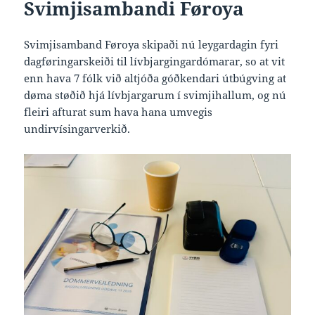
Svimjisambandi Føroya
Svimjisamband Føroya skipaði nú leygardagin fyri
dagføringarskeiði til lívbjargingardómarar, so at vit
enn hava 7 fólk við altjóða góðkendari útbúgving at
døma støðið hjá lívbjargarum í svimjihallum, og nú
fleiri afturat sum hava hana umvegis
undirvísingarverkið.