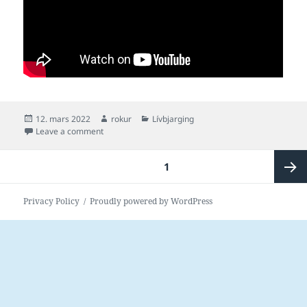
Posted
Author
Categories
12. mars 2022
rokur
Lívbjarging
on
on Svimjifrálæra á sjónum eisini neyðug, til at mink
Leave a comment
Posts
PAGE
1
pagination
Next
Privacy Policy
Proudly powered by WordPress
page