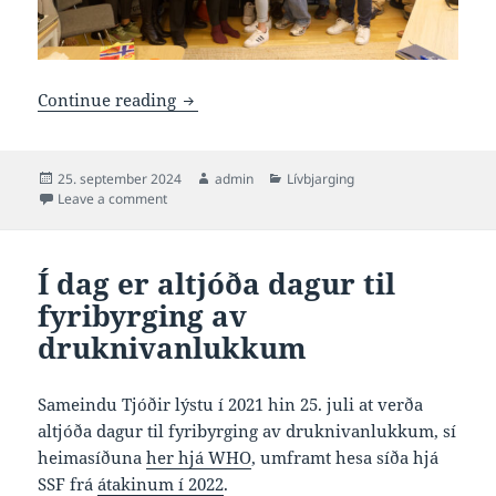
Ársfundur hjá Nordic Life Saving Grou
Continue reading
Posted
Author
Categories
25. september 2024
admin
Lívbjarging
on
on Ársfundur hjá Nordic Life Saving Group
Leave a comment
Í dag er altjóða dagur til
fyribyrging av
druknivanlukkum
Sameindu Tjóðir lýstu í 2021 hin 25. juli at verða
altjóða dagur til fyribyrging av druknivanlukkum, sí
heimasíðuna
her hjá WHO
, umframt hesa síða hjá
SSF frá
átakinum í 2022
.