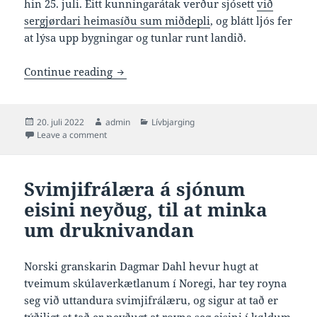
hin 25. juli. Eitt kunningarátak verður sjósett
við
sergjørdari heimasíðu sum miðdepli
, og blátt ljós fer
at lýsa upp bygningar og tunlar runt landið.
Føroyar varpa ljós á altjóða dagin til f
Continue reading
Posted
Author
Categories
20. juli 2022
admin
Lívbjarging
on
on Føroyar varpa ljós á altjóða dagin til fyribyrging av
Leave a comment
Svimjifrálæra á sjónum
eisini neyðug, til at minka
um druknivandan
Norski granskarin Dagmar Dahl hevur hugt at
tveimum skúlaverkætlanum í Noregi, har tey royna
seg við uttandura svimjifrálæru, og sigur at tað er
týðiligt at tað er neyðugt at royna seg eisini í køldum