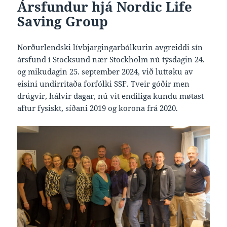
Ársfundur hjá Nordic Life
Saving Group
Norðurlendski lívbjargingarbólkurin avgreiddi sín
ársfund í Stocksund nær Stockholm nú týsdagin 24.
og mikudagin 25. september 2024, við luttøku av
eisini undirritaða forfólki SSF. Tveir góðir men
drúgvir, hálvir dagar, nú vit endiliga kundu møtast
aftur fysiskt, síðani 2019 og korona frá 2020.