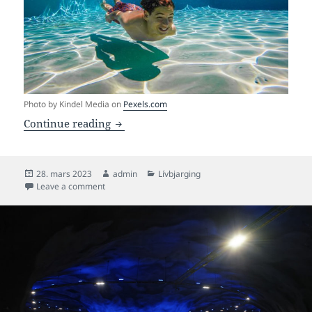
Photo by Kindel Media on
Pexels.com
Rundskriv um trygdartiltøk í sambandi 
Continue reading
Posted
Author
Categories
28. mars 2023
admin
Lívbjarging
on
on Rundskriv um trygdartiltøk í sambandi við svimjiund
Leave a comment