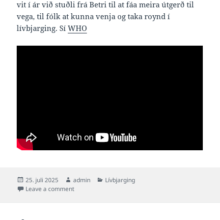
vit í ár við stuðli frá Betri til at fáa meira útgerð til
vega, til fólk at kunna venja og taka roynd í
lívbjarging. Sí
WHO
Posted
Author
Categories
25. juli 2025
admin
Lívbjarging
on
on Í dag er altjóða dagur til fyribyrging av druknivan
Leave a comment