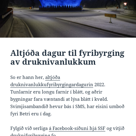
Altjóða dagur til fyribyrging
av druknivanlukkum
So er hann her,
altjóða
druknivanlukkufyribyrgingardagurin
2022.
Tunlarnir eru longu farnir í blátt, og aðrir
bygningar fara væntandi at lýsa blátt í kvøld.
Svimjisambandið hevur bás í SMS, har eisini umboð
fyri Betri eru í dag.
Fylgið við serliga
á Facebook-síðuni hjá SSF
og vitjið
druknifyribyrging.fo