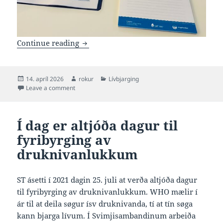
Dagførdir lívbjargingardómarar hjá Sv
Continue reading
Posted
Author
Categories
14. apríl 2026
rokur
Lívbjarging
on
on Dagførdir lívbjargingardómarar hjá Svimjisamban
Leave a comment
Í dag er altjóða dagur til
fyribyrging av
druknivanlukkum
ST ásetti í 2021 dagin 25. juli at verða altjóða dagur
til fyribyrging av druknivanlukkum. WHO mælir í
ár til at deila søgur ísv druknivanda, tí at tín søga
kann bjarga lívum. Í Svimjisambandinum arbeiða