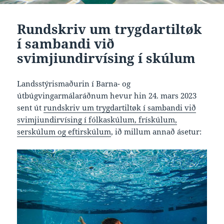
Rundskriv um trygdartiltøk
í sambandi við
svimjiundirvísing í skúlum
Landsstýrismaðurin í Barna- og
útbúgvingarmálaráðnum hevur hin 24. mars 2023
sent út
rundskriv um trygdartiltøk í sambandi við
svimjiundirvísing í fólkaskúlum, frískúlum,
serskúlum og eftirskúlum
, ið millum annað ásetur: