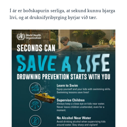
Í ár er boðskapurin serliga, at sekund kunnu bjarga
lívi, og at druknifyribyrging byrjar við tær.