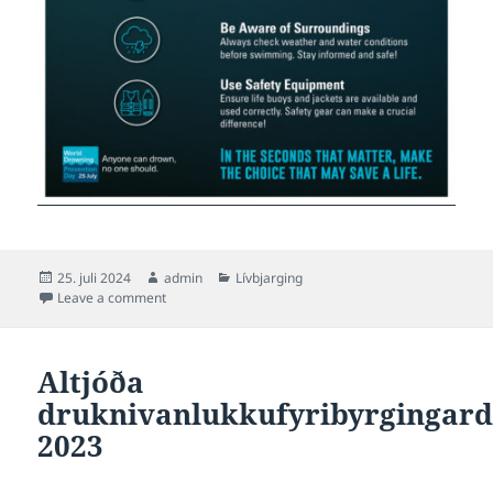
Posted
Author
Categories
25. juli 2024
admin
Lívbjarging
on
on Í dag er altjóða dagur til fyribyrging av druknivan
Leave a comment
Altjóða
druknivanlukkufyribyrgingard
2023