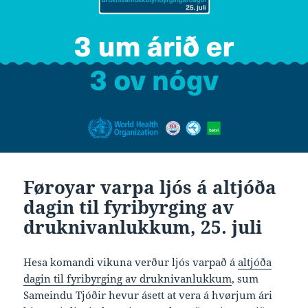
Føroyar varpa ljós á altjóða
dagin til fyribyrging av
druknivanlukkum, 25. juli
Hesa komandi vikuna verður ljós varpað á
altjóða
dagin til fyribyrging av druknivanlukkum
, sum
Sameindu Tjóðir hevur ásett at vera á hvørjum ári