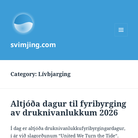
MENU
svimjing.com
AND
WIDGETS
Category:
Lívbjarging
Altjóða dagur til fyribyrging
av druknivanlukkum 2026
Í dag er altjóða druknivanlukkufyribyrgingardagur,
í ár við slagorðunum “
United We Turn the Tide
“.