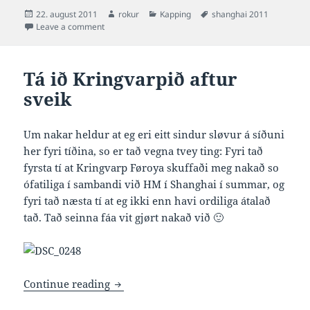
Posted
Author
Categories
Tags
22. august 2011
rokur
Kapping
shanghai 2011
on
on Eingin tikin fyri doping á HM í Shanghai
Leave a comment
Tá ið Kringvarpið aftur
sveik
Um nakar heldur at eg eri eitt sindur sløvur á síðuni
her fyri tíðina, so er tað vegna tvey ting: Fyri tað
fyrsta tí at Kringvarp Føroya skuffaði meg nakað so
ófatiliga í sambandi við HM í Shanghai í summar, og
fyri tað næsta tí at eg ikki enn havi ordiliga átalað
tað. Tað seinna fáa vit gjørt nakað við 🙂
Tá ið Kringvarpið aftur sveik
Continue reading