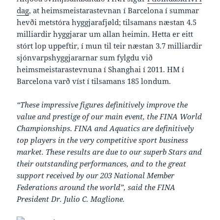
dag
, at heimsmeistarastevnan í Barcelona í summar
hevði metstóra hyggjarafjøld; tilsamans næstan 4.5
milliardir hyggjarar um allan heimin. Hetta er eitt
stórt lop uppeftir, í mun til teir næstan 3.7 milliardir
sjónvarpshyggjararnar sum fylgdu við
heimsmeistarastevnuna í Shanghai í 2011. HM í
Barcelona varð víst í tilsamans 185 londum.
“These impressive figures definitively improve the
value and prestige of our main event, the FINA World
Championships. FINA and Aquatics are definitively
top players in the very competitive sport business
market. These results are due to our superb Stars and
their outstanding performances, and to the great
support received by our 203 National Member
Federations around the world”, said the FINA
President Dr. Julio C. Maglione.