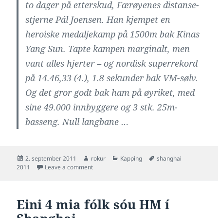
to dager på etterskud, Færøyenes distanse-
stjerne Pál Joensen. Han kjempet en
heroiske medaljekamp på 1500m bak Kinas
Yang Sun. Tapte kampen marginalt, men
vant alles hjerter – og nordisk superrekord
på 14.46,33 (4.), 1.8 sekunder bak VM-sølv.
Og det gror godt bak ham på øyriket, med
sine 49.000 innbyggere og 3 stk. 25m-
basseng. Null langbane …
Posted
Author
Categories
Tags
2. september 2011
rokur
Kapping
shanghai
on
on Pál í “Norsk Svømming”
2011
Leave a comment
Eini 4 mia fólk sóu HM í