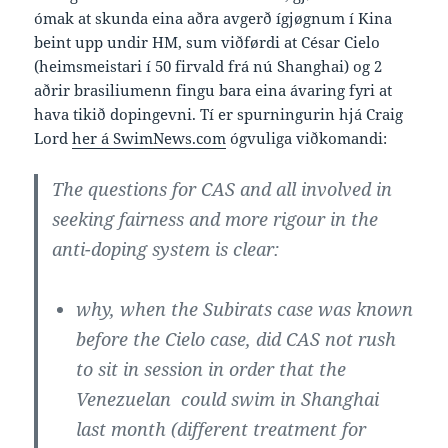
ómak at skunda eina aðra avgerð ígjøgnum í Kina
beint upp undir HM, sum viðførdi at César Cielo
(heimsmeistari í 50 firvald frá nú Shanghai) og 2
aðrir brasiliumenn fingu bara eina ávaring fyri at
hava tikið dopingevni. Tí er spurningurin hjá Craig
Lord
her á SwimNews.com
ógvuliga viðkomandi:
The questions for CAS and all involved in
seeking fairness and more rigour in the
anti-doping system is clear:
why, when the Subirats case was known
before the Cielo case, did CAS not rush
to sit in session in order that the
Venezuelan could swim in Shanghai
last month (different treatment for