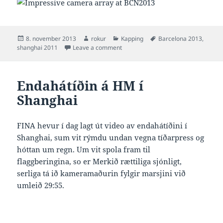
Posted
Author
Categories
Tags
8. november 2013
rokur
Kapping
Barcelona 2013
,
on
on Barcelona 2013 setti stórt met í 
shanghai 2011
Leave a comment
Endahátíðin á HM í
Shanghai
FINA hevur í dag lagt út video av endahátíðini í
Shanghai, sum vit rýmdu undan vegna tíðarpress og
hóttan um regn. Um vit spola fram til
flaggberingina, so er Merkið rættiliga sjónligt,
serliga tá ið kameramaðurin fylgir marsjini við
umleið 29:55.