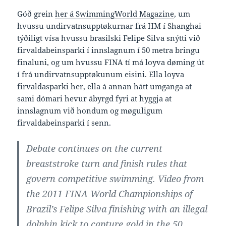
Góð grein
her á SwimmingWorld Magazine
, um
hvussu undirvatnsupptøkurnar frá HM í Shanghai
týðiligt vísa hvussu brasilski Felipe Silva snýtti við
firvaldabeinsparki í innslagnum í 50 metra bringu
finaluni, og um hvussu FINA tí má loyva døming út
í frá undirvatnsupptøkunum eisini. Ella loyva
firvaldasparki her, ella á annan hátt umganga at
sami dómari hevur ábyrgd fyri at hyggja at
innslagnum við hondum og møguligum
firvaldabeinsparki í senn.
Debate continues on the current
breaststroke turn and finish rules that
govern competitive swimming. Video from
the 2011 FINA World Championships of
Brazil’s Felipe Silva finishing with an illegal
dolphin kick to capture gold in the 50