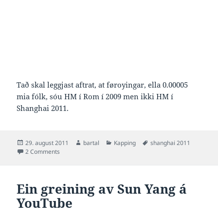
Tað skal leggjast aftrat, at føroyingar, ella 0.00005
mia fólk, sóu HM í Rom í 2009 men ikki HM í
Shanghai 2011.
Posted
Author
Categories
Tags
29. august 2011
bartal
Kapping
shanghai 2011
on
on Eini 4 mia fólk sóu HM í Shanghai
2 Comments
Ein greining av Sun Yang á
YouTube