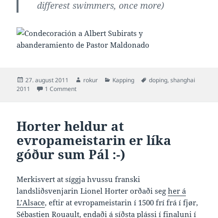
differest swimmers, once more)
Posted
Author
Categories
Tags
27. august 2011
rokur
Kapping
doping
,
shanghai
on
on Hví lat CAS Cielo svimja og ikki Subirats ?
2011
1 Comment
Horter heldur at
evropameistarin er líka
góður sum Pál :-)
Merkisvert at síggja hvussu franski
landsliðsvenjarin Lionel Horter orðaði seg
her á
L’Alsace
, eftir at evropameistarin í 1500 frí frá í fjør,
Sébastien Rouault, endaði á síðsta plássi í finaluni í