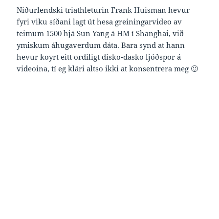
Niðurlendski triathleturin Frank Huisman hevur
fyri viku síðani lagt út hesa greiningarvideo av
teimum 1500 hjá Sun Yang á HM í Shanghai, við
ymiskum áhugaverdum dáta. Bara synd at hann
hevur koyrt eitt ordiligt disko-dasko ljóðspor á
videoina, tí eg klári altso ikki at konsentrera meg 🙂