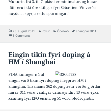
Munurin frá 3. til 7. plássi er minimalur, og hesar
tíðir eru ikki órøkkiligar fyri Sébastien. Vit verða
noydd at spyrja røttu spurningar.’
Posted
Author
Categories
Tags
23. august 2011
rokur
Óbólkað
shanghai 2011
on
on Horter heldur at evropameistarin er líka góður sum Pál :
3 Comments
Eingin tikin fyri doping á
HM í Shanghai
FINA kunnger nú
at
eingin varð tikin fyri doping í leypi av HM í
Shanghai. Tilsamans 362 dopingtestir vórðu gjørdar,
harav 311 vóru vanligar urinroyndir, 43 vóru eyka
kanning fyri EPO eisini, og 51 vóru blóðroyndir.