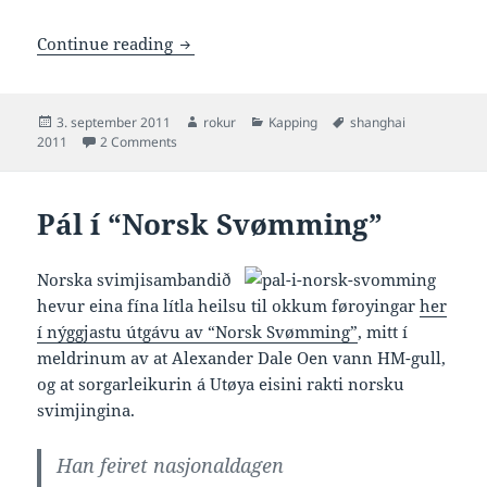
FINA má loyva døming út í frá undirv
Continue reading
Posted
Author
Categories
Tags
3. september 2011
rokur
Kapping
shanghai
on
on FINA má loyva døming út í frá undirvatnsupptø
2011
2 Comments
Pál í “Norsk Svømming”
Norska svimjisambandið
hevur eina fína lítla heilsu til okkum føroyingar
her
í nýggjastu útgávu av “Norsk Svømming”
, mitt í
meldrinum av at Alexander Dale Oen vann HM-gull,
og at sorgarleikurin á Utøya eisini rakti norsku
svimjingina.
Han feiret nasjonaldagen