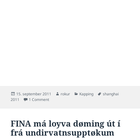
Posted
Author
Categories
Tags
15. september 2011
rokur
Kapping
shanghai
on
on Endahátíðin á HM í Shanghai
2011
1 Comment
FINA má loyva døming út í
frá undirvatnsupptøkum