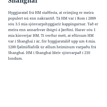
Shanghai
Hyggjaratøl frá HM staðfesta, at svimjing er meira
populert nú enn nakrantíð. Tá HM var í Rom í 2009
sóu 3.5 mia sjónvarpshyggjarir kappingarnar. Tað er
meira enn annarhvør íbúgvi á Jørðini. Harav sóu 1
mia kinverjar HM. Tí verður mett, at eftirsum HM
var í Shanghai í ár, fór hyggjaratalið upp um 4 mia.
1200 fjølmiðlafólk úr øllum heiminum varpaðu frá
Shanghai. HM í Shanghai bleiv sjónvarpað í 210
londum.