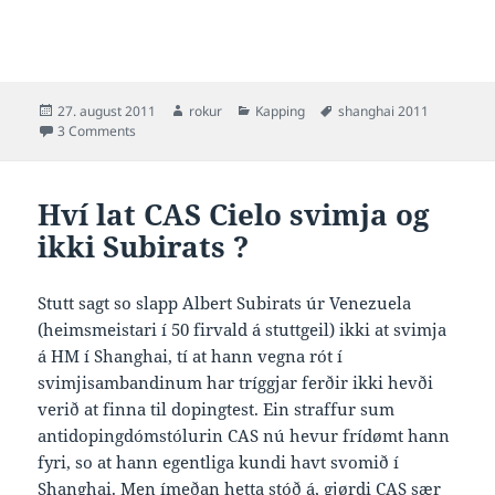
Posted
Author
Categories
Tags
27. august 2011
rokur
Kapping
shanghai 2011
on
on Ein greining av Sun Yang á YouTube
3 Comments
Hví lat CAS Cielo svimja og
ikki Subirats ?
Stutt sagt so slapp Albert Subirats úr Venezuela
(heimsmeistari í 50 firvald á stuttgeil) ikki at svimja
á HM í Shanghai, tí at hann vegna rót í
svimjisambandinum har tríggjar ferðir ikki hevði
verið at finna til dopingtest. Ein straffur sum
antidopingdómstólurin CAS nú hevur frídømt hann
fyri, so at hann egentliga kundi havt svomið í
Shanghai. Men ímeðan hetta stóð á, gjørdi CAS sær