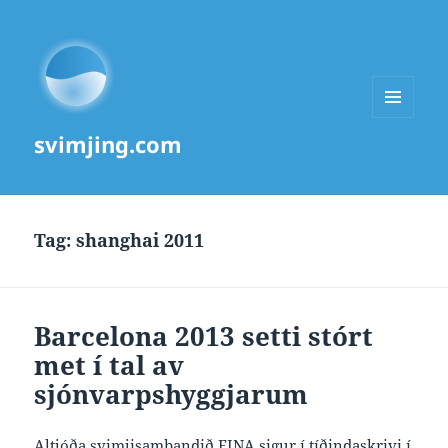
MENU
svimjing.com
AND
WIDGETS
Tag:
shanghai 2011
Barcelona 2013 setti stórt
met í tal av
sjónvarpshyggjarum
Altjóða svimjisambandið FINA sigur
í tíðindaskrivi í