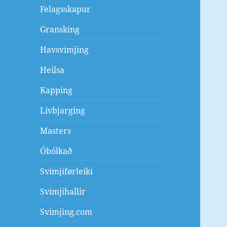
Felagsskapur
Gransking
Havsvimjing
Heilsa
Kapping
Lívbjarging
Masters
Óbólkað
Svimjiførleiki
Svimjihallir
Svimjing.com