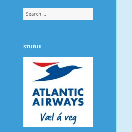
Search
for:
STUÐUL