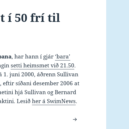
í 50 frí til
gbana
, har hann í gjár
‘bara’
agin
setti heimsmet við 21.50
.
á 1. juni 2000, áðrenn Sullivan
r
, eftir síðani desember 2006 at
metini hjá Sullivan og Bernard
aktini. Lesið
her á SwimNews
.
Enn eitt heimsmet í 50