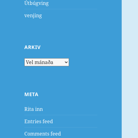
Útbúgving
venjing
ARKIV
Arkiv
META
Rita inn
Entries feed
Comments feed