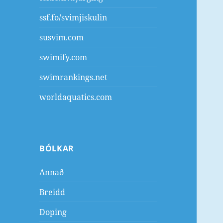
ssf.fo/svimjiskulin
susvim.com
swimify.com
swimrankings.net
worldaquatics.com
BÓLKAR
Annað
Breidd
Doping