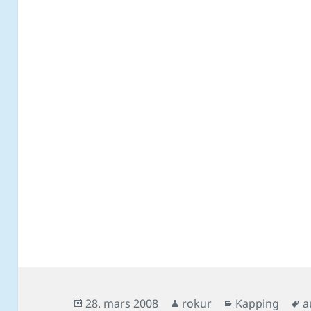
Posted
Author
Categories
T
28. mars 2008
rokur
Kapping
a