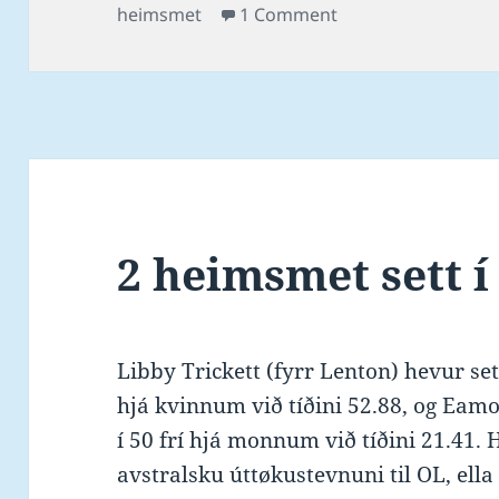
on
on Enn eitt heimsme
heimsmet
1 Comment
2 heimsmet sett í 
Libby Trickett (fyrr Lenton) hevur se
hjá kvinnum við tíðini 52.88, og Eam
í 50 frí hjá monnum við tíðini 21.41.
avstralsku úttøkustevnuni til OL, ell