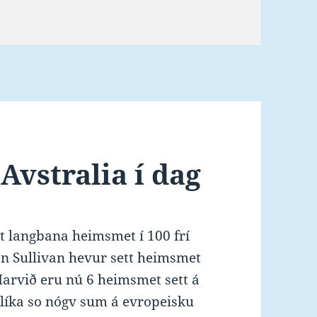
t í 50 frí til Eamon Sullivan
Avstralia í dag
tt langbana heimsmet í 100 frí
on Sullivan hevur sett heimsmet
 Harvið eru nú 6 heimsmet sett á
a líka so nógv sum á evropeisku