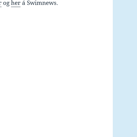
r
og
her
á Swimnews.