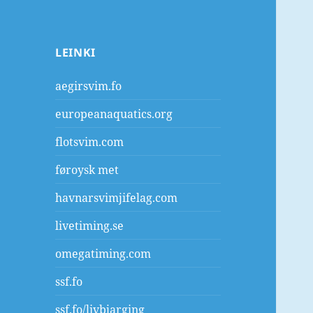
LEINKI
aegirsvim.fo
europeanaquatics.org
flotsvim.com
føroysk met
havnarsvimjifelag.com
livetiming.se
omegatiming.com
ssf.fo
ssf.fo/livbjarging