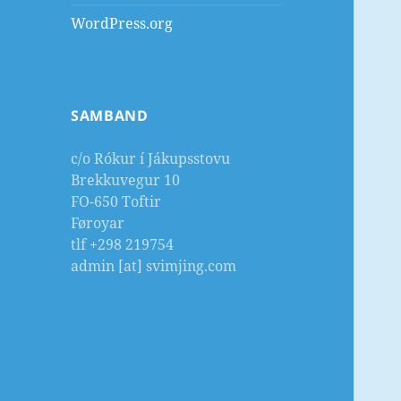
WordPress.org
SAMBAND
c/o Rókur í Jákupsstovu
Brekkuvegur 10
FO-650 Toftir
Føroyar
tlf +298 219754
admin [at] svimjing.com