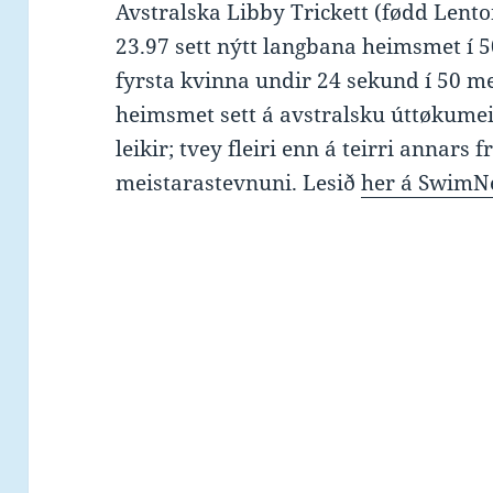
Avstralska Libby Trickett (fødd Lento
23.97 sett nýtt langbana heimsmet í 5
fyrsta kvinna undir 24 sekund í 50 me
heimsmet sett á avstralsku úttøkumei
leikir; tvey fleiri enn á teirri annar
meistarastevnuni. Lesið
her á SwimN