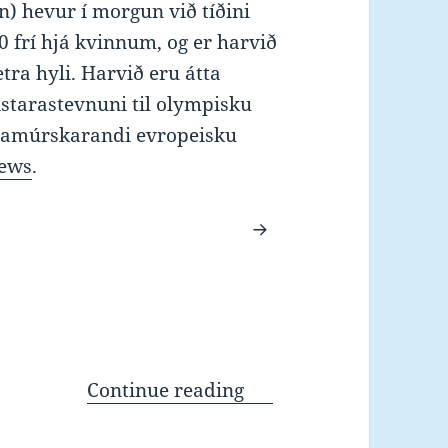
n) hevur í morgun við tíðini
0 frí hjá kvinnum, og er harvið
tra hyli. Harvið eru átta
starastevnuni til olympisku
s framúrskarandi evropeisku
ews
.
Libby Trickett undir 24
Continue reading