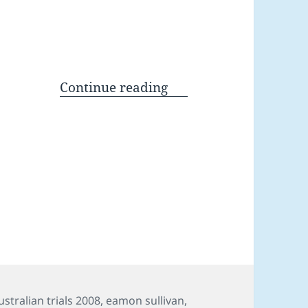
Continue reading
ags
ustralian trials 2008
,
eamon sullivan
,