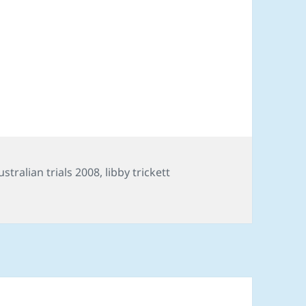
ags
ustralian trials 2008
,
libby trickett
rí