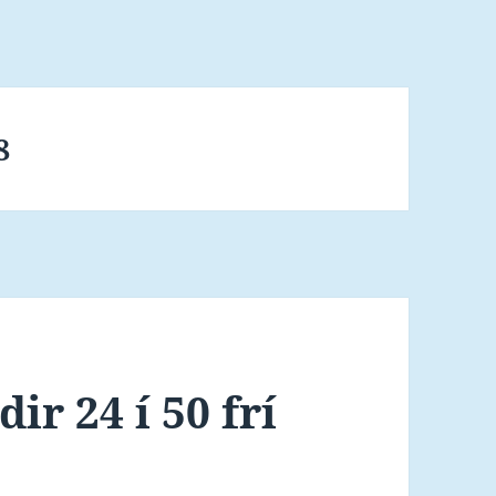
8
ir 24 í 50 frí