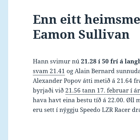
Enn eitt heimsmet 
Eamon Sullivan
Hann svimur nú
21.28 í 50 frí á lan
svam 21.41
og Alain Bernard sunnud
Alexander Popov átti metið á 21.64 fr
byrjaði við
21.56 tann 17. februar í á
hava havt eina bestu tíð á 22.00. Øll 
eru sett í nýggju Speedo LZR Racer dr