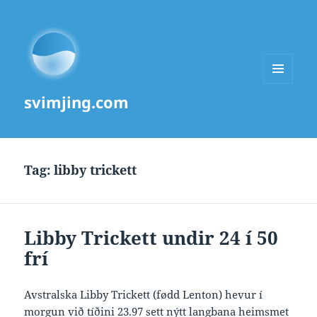
MENU
svimjing.com
AND
WIDGETS
Tag:
libby trickett
Libby Trickett undir 24 í 50
frí
Avstralska Libby Trickett (fødd Lenton) hevur í
morgun við tíðini 23.97 sett nýtt langbana heimsmet