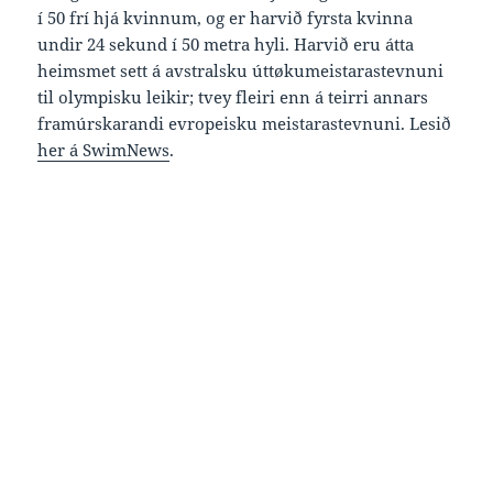
í 50 frí hjá kvinnum, og er harvið fyrsta kvinna
undir 24 sekund í 50 metra hyli. Harvið eru átta
heimsmet sett á avstralsku úttøkumeistarastevnuni
til olympisku leikir; tvey fleiri enn á teirri annars
framúrskarandi evropeisku meistarastevnuni. Lesið
her á SwimNews
.