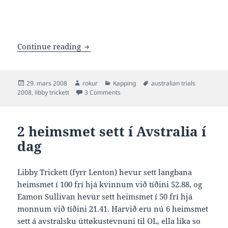
Libby Trickett undir 24 í 50 frí
Continue reading
Posted
Author
Categories
Tags
29. mars 2008
rokur
Kapping
australian trials
on
on Libby Trickett undir 24 í 50 frí
2008
,
libby trickett
3 Comments
2 heimsmet sett í Avstralia í
dag
Libby Trickett (fyrr Lenton) hevur sett langbana
heimsmet í 100 frí hjá kvinnum við tíðini 52.88, og
Eamon Sullivan hevur sett heimsmet í 50 frí hjá
monnum við tíðini 21.41. Harvið eru nú 6 heimsmet
sett á avstralsku úttøkustevnuni til OL, ella líka so