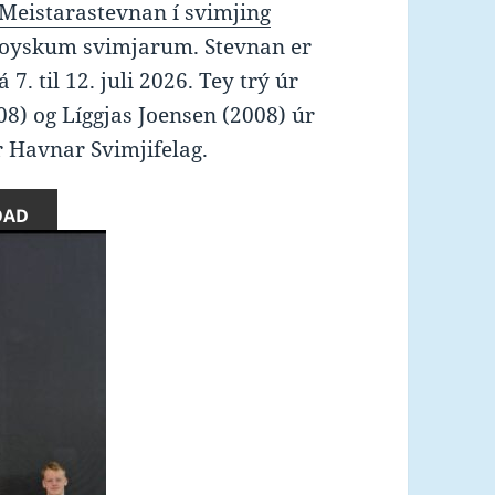
Meistarastevnan í svimjing
føroyskum svimjarum. Stevnan er
7. til 12. juli 2026. Tey trý úr
8) og Líggjas Joensen (2008) úr
r Havnar Svimjifelag.
OAD