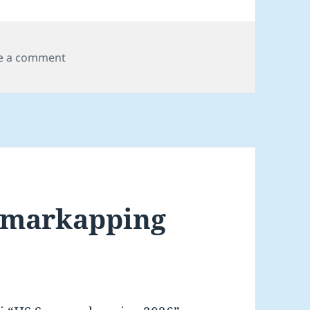
on So er tað EJM 2026
e a comment
ummarkapping