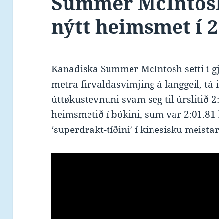
Summer McIntosh
nýtt heimsmet í 2
Kanadiska Summer McIntosh setti í gj
metra firvaldasvimjing á langgeil, tá
úttøkustevnuni svam seg til úrslitið 2
heimsmetið í bókini, sum var 2:01.81 
‘superdrakt-tíðini’ í kinesisku meistar