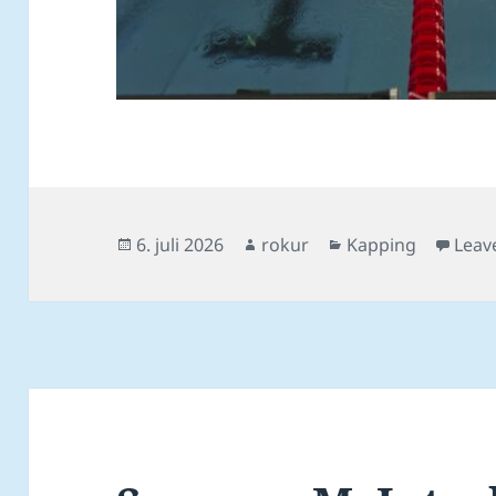
Posted
Author
Categories
6. juli 2026
rokur
Kapping
Leav
on