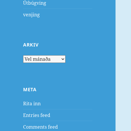
Útbúgving
venjing
ARKIV
Arkiv
META
Rita inn
Entries feed
Comments feed