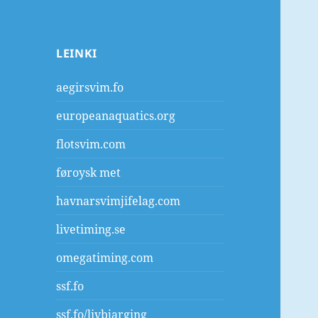
LEINKI
aegirsvim.fo
europeanaquatics.org
flotsvim.com
føroysk met
havnarsvimjifelag.com
livetiming.se
omegatiming.com
ssf.fo
ssf.fo/livbjarging