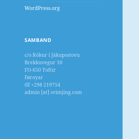
WordPress.org
SAMBAND
c/o Rókur í Jákupsstovu
Brekkuvegur 10
FO-650 Toftir
Føroyar
tlf +298 219754
admin [at] svimjing.com