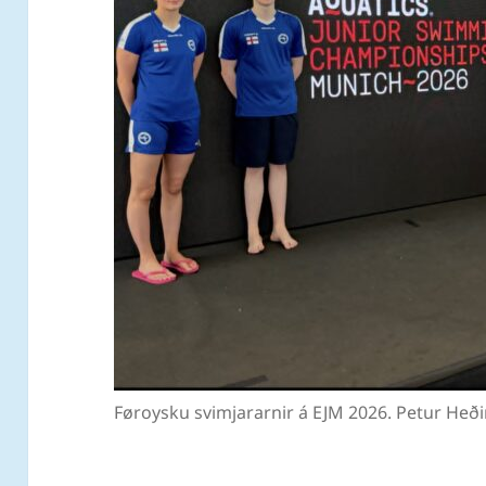
Føroysku svimjararnir á EJM 2026. Petur Heði