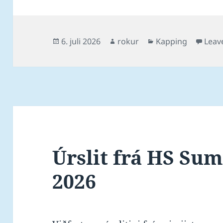
Posted
Author
Categories
6. juli 2026
rokur
Kapping
Leav
on
Úrslit frá HS S
2026