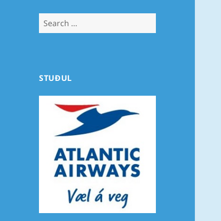
Search
for:
STUÐUL