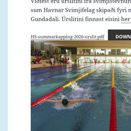
Viðfest eru úrslitini frá svimjistev
sum Havnar Svimjifelag skipaði fyri nú
Gundadali. Úrslitini finnast eisini
her
DOWN
HS-summarkapping-2026-urslit.pdf