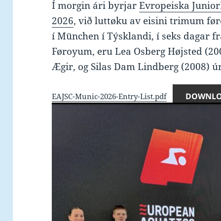
Í morgin ári byrjar
Evropeiska Junior
2026
, við luttøku av eisini trimum 
í München í Týsklandi, í seks dagar frá 
Føroyum, eru Lea Osberg Højsted (200
Ægir, og Silas Dam Lindberg (2008) ú
DOWNL
EAJSC-Munic-2026-Entry-List.pdf