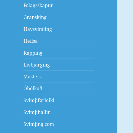
Felagsskapur
Gransking
Havsvimjing
Heilsa
Kapping
Lívbjarging
Masters
Óbólkað
Svimjiførleiki
Svimjihallir
Svimjing.com