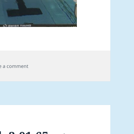
on Úrslit frá HS Summarkapping 2026
e a comment