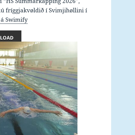
nuni “HS Summarkapping 2026”,
 fríggjakvøldið í Svimjihøllini í
 á Swimify
LOAD