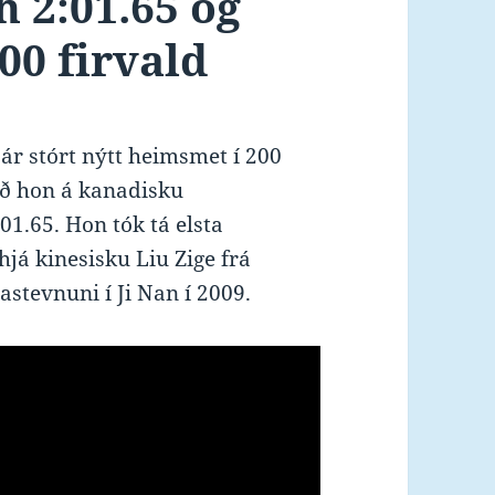
 2:01.65 og
00 firvald
ár stórt nýtt heimsmet í 200
 ið hon á kanadisku
:01.65. Hon tók tá elsta
hjá kinesisku Liu Zige frá
astevnuni í Ji Nan í 2009.