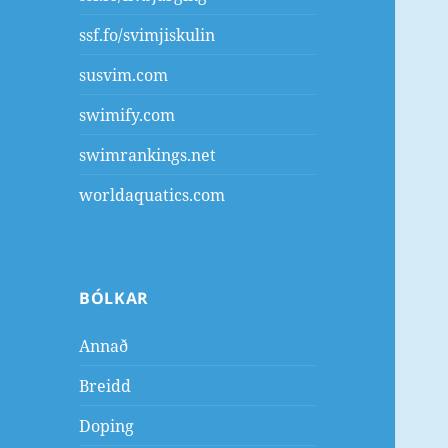
ssf.fo/svimjiskulin
susvim.com
swimify.com
swimrankings.net
worldaquatics.com
BÓLKAR
Annað
Breidd
Doping