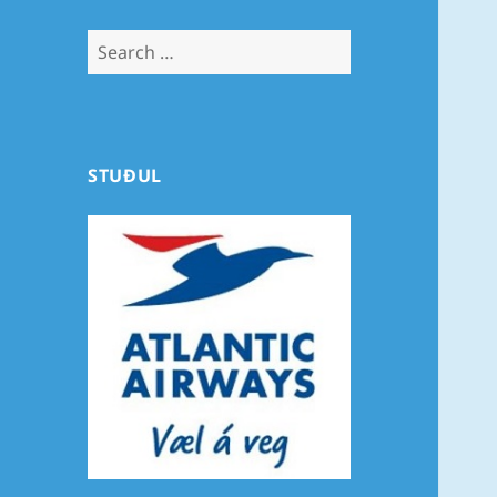
Search
for:
STUÐUL