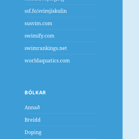
ssf.fo/svimjiskulin
susvim.com
swimify.com
swimrankings.net
worldaquatics.com
BÓLKAR
Annað
Breidd
Doping