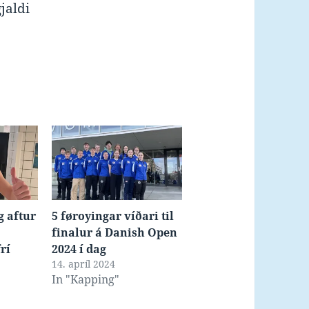
gjaldi
g aftur
5 føroyingar víðari til
finalur á Danish Open
rí
2024 í dag
14. apríl 2024
In "Kapping"