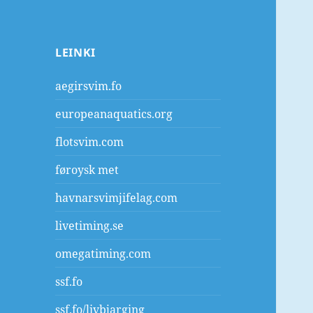
LEINKI
aegirsvim.fo
europeanaquatics.org
flotsvim.com
føroysk met
havnarsvimjifelag.com
livetiming.se
omegatiming.com
ssf.fo
ssf.fo/livbjarging