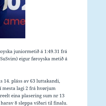
øroyska juniormetið á 1:49.31 frá
 SuSvim) eigur føroyska metið á
bils 14. pláss av 63 luttakandi,
 í mesta lagi 2 frá hvørjum
 reelt eina plasering sum nr 13
arav 8 sleppa víðari til finalu.