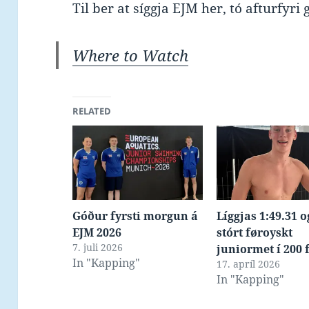
Til ber at síggja EJM her, tó afturfyri 
Where to Watch
RELATED
Góður fyrsti morgun á
Líggjas 1:49.31 o
EJM 2026
stórt føroyskt
7. juli 2026
juniormet í 200 f
In "Kapping"
17. apríl 2026
In "Kapping"