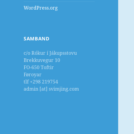
WordPress.org
SAMBAND
c/o Rókur í Jákupsstovu
Brekkuvegur 10
FO-650 Toftir
Føroyar
tlf +298 219754
admin [at] svimjing.com