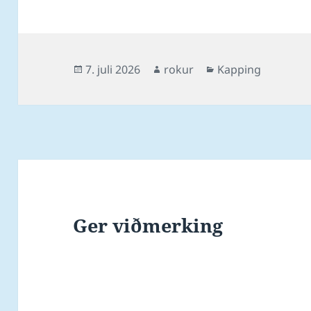
Posted
Author
Categories
7. juli 2026
rokur
Kapping
on
Ger viðmerking