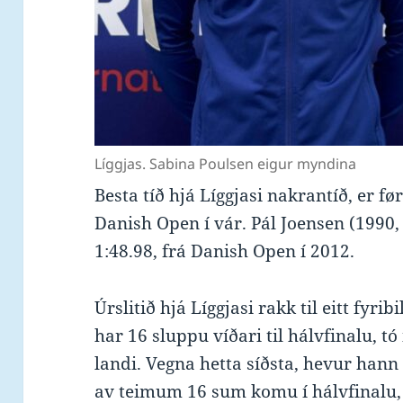
Líggjas. Sabina Poulsen eigur myndina
Besta tíð hjá Líggjasi nakrantíð, er f
Danish Open í vár. Pál Joensen (1990,
1:48.98, frá Danish Open í 2012.
Úrslitið hj´a Líggjasi rakk til eitt fyri
har 16 sluppu víðari til hálvfinalu, tó
landi. Vegna hetta síðsta, hevur hann
av teimum 16 sum komu í hálvfinalu, h