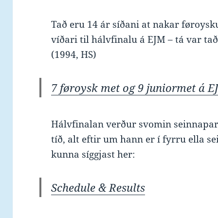
Tað eru 14 ár síðani at nakar føroys
víðari til hálvfinalu á EJM – tá var t
(1994, HS)
7 føroysk met og 9 juniormet á 
Hálvfinalan verður svomin seinnaparti
tíð, alt eftir um hann er í fyrru ella s
kunna síggjast her:
Schedule & Results