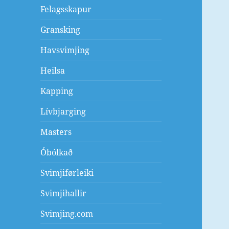
Felagsskapur
Gransking
Havsvimjing
Heilsa
Kapping
Lívbjarging
Masters
Óbólkað
Svimjiførleiki
Svimjihallir
Svimjing.com