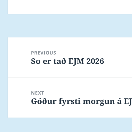
Post
navigation
PREVIOUS
So er tað EJM 2026
Previous
post:
NEXT
Góður fyrsti morgun á E
Next
post: