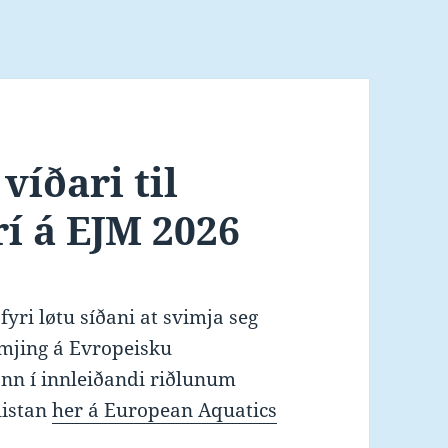
víðari til
rí á EJM 2026
yri løtu síðani at svimja seg
vimjing á Evropeisku
ann í innleiðandi riðlunum
alistan
her á European Aquatics