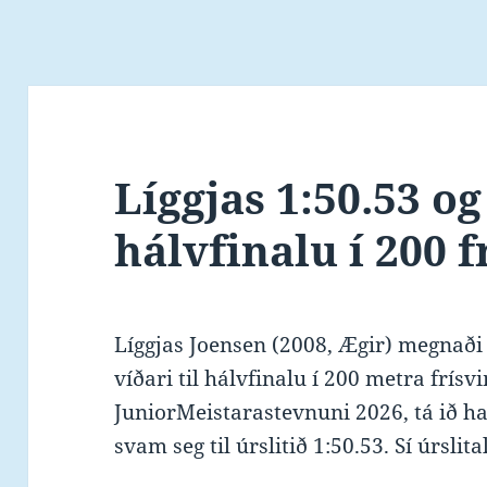
Líggjas 1:50.53 og 
hálvfinalu í 200 f
Líggjas Joensen (2008, Ægir) megnaði f
víðari til hálvfinalu í 200 metra frís
JuniorMeistarastevnuni 2026, tá ið h
svam seg til úrslitið 1:50.53. Sí úrslit