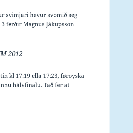
kur svimjari hevur svomið seg
að 3 ferðir Magnus Jákupsson
EJM 2012
n kl 17:19 ella 17:23, føroyska
einnu hálvfinalu. Tað fer at