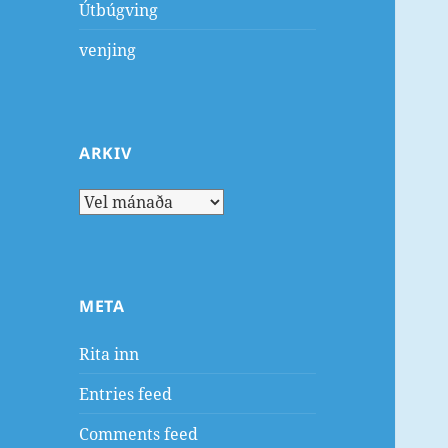
Útbúgving
venjing
ARKIV
Arkiv
META
Rita inn
Entries feed
Comments feed