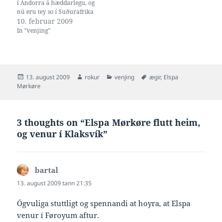
í Andorra á hæddarlegu, og
nú eru tey so í Suðurafrika
og venja uttandura. Spanski
10. februar 2009
Aschwin Wildeboer er farin
In "venjing"
saman við teimum til
Suðurafrika, sum SwimNews
í dag skrivar fekk 450.000 kr
skattafrítt yvir tvey ár, fyri…
Posted
Author
Categories
Tags
13. august 2009
rokur
venjing
ægir
,
Elspa
on
Mørkøre
3 thoughts on “Elspa Mørkøre flutt heim,
og venur í Klaksvík”
bartal
says:
13. august 2009 tann 21:35
Ógvuliga stuttligt og spennandi at hoyra, at Elspa
venur í Føroyum aftur.