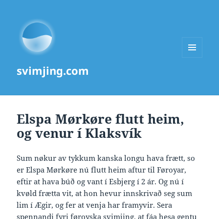
MENU
svimjing.com
AND
WIDGETS
Elspa Mørkøre flutt heim,
og venur í Klaksvík
Sum nøkur av tykkum kanska longu hava frætt, so
er Elspa Mørkøre nú flutt heim aftur til Føroyar,
eftir at hava búð og vant í Esbjerg í 2 ár. Og nú í
kvøld frætta vit, at hon hevur innskrivað seg sum
lim í Ægir, og fer at venja har framyvir. Sera
spennandi fyri føroyska svimjing, at fáa hesa gentu