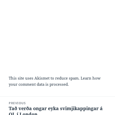
This site uses Akismet to reduce spam.
Learn how
your comment data is processed.
Post
PREVIOUS
navigation
Tað verða ongar eyka svimjikappingar á
Previous
OL í London
post: