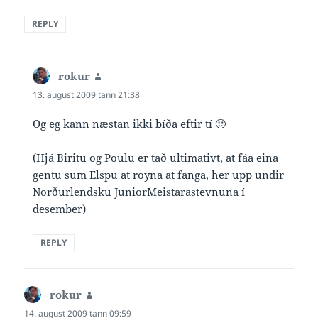
REPLY
rokur
says:
13. august 2009 tann 21:38
Og eg kann næstan ikki bíða eftir tí 🙂
(Hjá Biritu og Poulu er tað ultimativt, at fáa eina
gentu sum Elspu at royna at fanga, her upp undir
Norðurlendsku JuniorMeistarastevnuna í
desember)
REPLY
rokur
says:
14. august 2009 tann 09:59