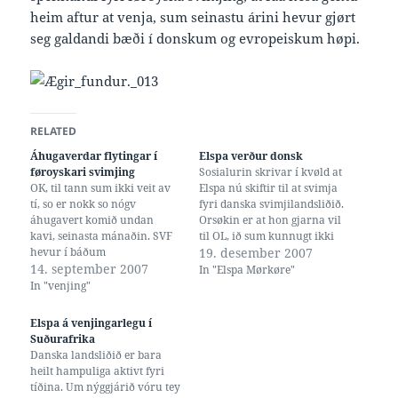
heim aftur at venja, sum seinastu árini hevur gjørt
seg galdandi bæði í donskum og evropeiskum høpi.
RELATED
Áhugaverdar flytingar í
Elspa verður donsk
føroyskari svimjing
Sosialurin skrivar í kvøld at
OK, til tann sum ikki veit av
Elspa nú skiftir til at svimja
tí, so er nokk so nógv
fyri danska svimjilandsliðið.
áhugavert komið undan
Orsøkin er at hon gjarna vil
kavi, seinasta mánaðin. SVF
til OL, ið sum kunnugt ikki
hevur í báðum
ber til við føroyska
19. desember 2007
ítróttarsendingum hesa
14. september 2007
landsliðnum. Støðan er í
In "Elspa Mørkøre"
vikuna borið smátíðindi um
løtuni tann, at Elspa umvegis
In "venjing"
svimjarar sum hava skift
danska svimjisambandið
felag, Dimma hevur skrivað
hevur søkt um at fáa loyvi
Elspa á venjingarlegu í
okkurt, og tað er eisini hent
sítt flutt til…
Suðurafrika
ymiskt áhugavert hvat
Danska landsliðið er bara
venjarum viðvíkur. 3-2
heilt hampuliga aktivt fyri
fortaldi…
tíðina. Um nýggjárið vóru tey