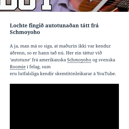
Lochte fingið autotunaðan tátt frá
Schmoyoho
A ja, man má so siga, at maðurin ikki var kendur
áðrenn, so er hann tað nú. Her ein táttur við
‘autotune’ frá amerikanska
Schmoyoho
og svenska
Roomie
í felag, sum
eru lutfalsliga kendir skemtitónleikarar á YouTube.