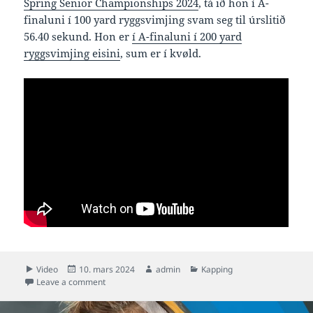
Spring Senior Championships 2024
, tá ið hon í A-
finaluni í 100 yard ryggsvimjing svam seg til úrslitið
56.40 sekund. Hon er
í A-finaluni í 200 yard
ryggsvimjing eisini
, sum er í kvøld.
Format
Posted
Author
Categories
Video
10. mars 2024
admin
Kapping
on
on Elisabeth 56.40 og nr 6 í 100 yard rygg á FAST Sp
Leave a comment