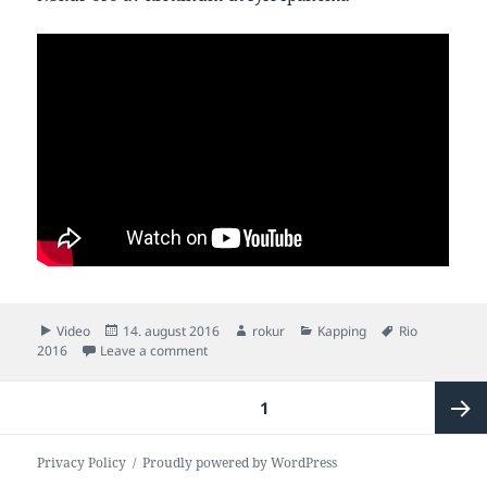
Format
Posted
Author
Categories
Tags
Video
14. august 2016
rokur
Kapping
Rio
on
on Rókur í Rio – Ipanema
2016
Leave a comment
Posts
PAGE
1
pagination
Next
Privacy Policy
Proudly powered by WordPress