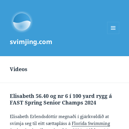
MENU
svimjing.com
AND
WIDGETS
Videos
Elisabeth 56.40 og nr 6 í 100 yard rygg á
FAST Spring Senior Champs 2024
Elisabeth Erlendsdóttir megnaði í gjárkvøldið at
svimja seg til eitt sættapláss á
Florida Swimming