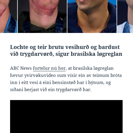
Lochte og teir brutu vesihurð og bardust
við trygdarvørð, sigur brasilska løgreglan
ABC News
fortelur nú her
, at brasilska løgreglan
hevur yvirvøkuvideo sum vísir ein av teimum bróta
inn í eitt vesi á eini bensinstøð har í býnum, og
síðani berjast við ein trygdarvørð har.