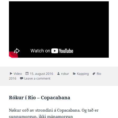
Format
Posted
Author
Categories
Tags
Video
15. august 2016
rokur
Kapping
Rio
on
on Rókur í Rio – Pão de Açúcar
2016
Leave a comment
Rókur í Rio – Copacabana
Nøkur orð av strondini á Copacabana. Og tað er
sunnumorgun, ikki mánamorgun