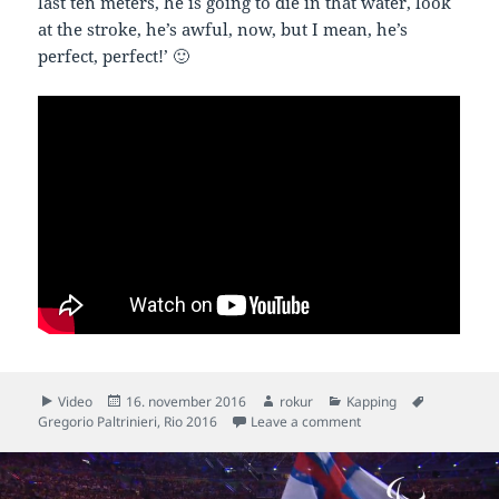
last ten meters, he is going to die in that water, look
at the stroke, he’s awful, now, but I mean, he’s
perfect, perfect!’ 🙂
Format
Posted
Author
Categories
Tags
Video
16. november 2016
rokur
Kapping
on
on Gregorio Paltrinieri 
Gregorio Paltrinieri
,
Rio 2016
Leave a comment