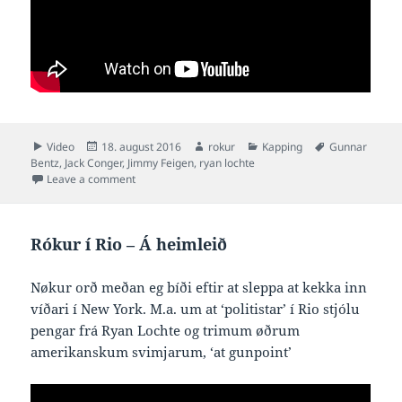
Format
Posted
Author
Categories
Tags
Video
18. august 2016
rokur
Kapping
Gunnar
on
Bentz
,
Jack Conger
,
Jimmy Feigen
,
ryan lochte
on Lochte og teir brutu vesihurð og bardust við trygda
Leave a comment
Rókur í Rio – Á heimleið
Nøkur orð meðan eg bíði eftir at sleppa at kekka inn
víðari í New York. M.a. um at ‘politistar’ í Rio stjólu
pengar frá Ryan Lochte og trimum øðrum
amerikanskum svimjarum, ‘at gunpoint’