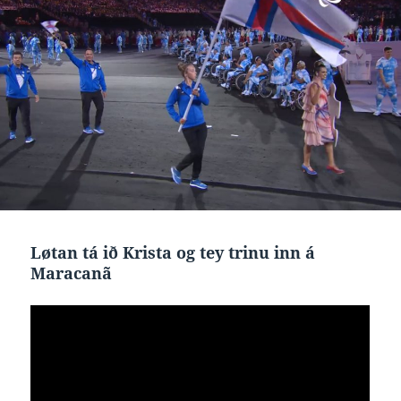
Løtan tá ið Krista og tey trinu inn á
Maracanã