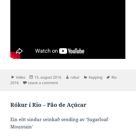
Format
Posted
Author
Categories
Tags
Video
15. august 2016
rokur
Kapping
Rio
on
on Rókur í Rio – Á heimleið
2016
Leave a comment
Rókur í Rio – Pão de Açúcar
Ein eitt sindur seinkað sending av ‘Sugarloaf
Mountain’