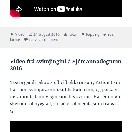
Format
Posted
Author
Categories
Tags
Video
24. august 2016
rokur
Kapping
ryan
on
on Lochte fingið autotunaðan tátt frá Schmo
lochte
Leave a comment
Video frá svimjingini á Sjómannadegnum
2016
12-ára gamli Jákup stóð við okkara Sony Action Cam
har sum svimjararnir skuldu koma inn, og peikaði
nøkulunda tann vegin sum tey svumu. Har er eingin
skermur at hyggja í, so tað er at medda sum frægast
🙂