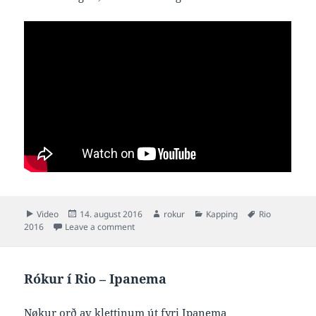
Format
Posted
Author
Categories
Tags
Video
14. august 2016
rokur
Kapping
Rio
on
on Rókur í Rio – Copacabana
2016
Leave a comment
Rókur í Rio – Ipanema
Nøkur orð av klettinum út fyri Ipanema