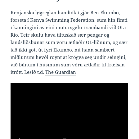
Kenjanska løgreglan handtók í gjár Ben Ekumbo,
forseta í Kenya Swimming Federation, sum hin fimti
í kanningini av eini mutursgølu í sambandi við OL í
Rio. Teir skulu hava tiltuskað sær pengar og
landsliðsbúnar sum vóru ætlaðir OL-liðnum, og sær
tað ikki gott út fyri Ekumbo, nú hann sambært
miðlunum hevði roynt at krógva seg undir seingini,
við búnum í húsinum sum vóru ætlaðir til frælsan
ítrótt. Lesið t.d.
The Guardian