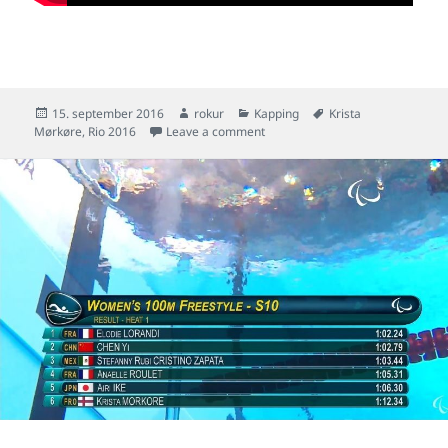
Posted
Author
Categories
Tags
15. september 2016
rokur
Kapping
Krista
on
on Krista svimur 400 frí á Paral
Mørkøre
,
Rio 2016
Leave a comment