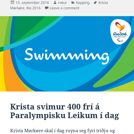
Posted
Author
Categories
Tags
15. september 2016
rokur
Kapping
Krista
on
on Krista 5:18.50 í 400 frí á Par
Mørkøre
,
Rio 2016
Leave a comment
Krista svimur 400 frí á
Paralympisku Leikum í dag
Krista Mørkøre skal í dag royna seg fyri triðju og