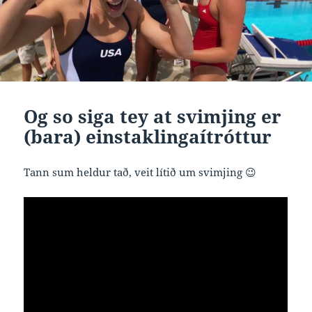
Og so siga tey at svimjing er
(bara) einstaklingaítróttur
Tann sum heldur tað, veit lítið um svimjing 😉