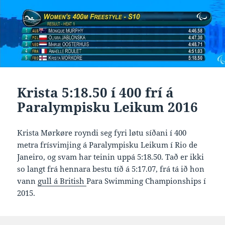
Krista 5:18.50 í 400 frí á
Paralympisku Leikum 2016
Krista Mørkøre royndi seg fyri løtu síðani í 400
metra frísvimjing á Paralympisku Leikum í Rio de
Janeiro, og svam har teinin uppá 5:18.50. Tað er ikki
so langt frá hennara bestu tíð á 5:17.07, frá tá ið hon
vann
gull á British
Para Swimming Championships í
2015.