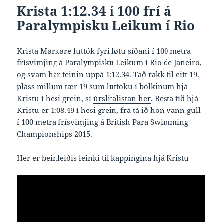
Krista 1:12.34 í 100 frí á
Paralympisku Leikum í Rio
Krista Mørkøre luttók fyri løtu síðani í 100 metra
frísvimjing á Paralympisku Leikum í Rio de Janeiro,
og svam har teinin uppá 1:12.34. Tað rakk til eitt 19.
pláss millum tær 19 sum luttóku í bólkinum hjá
Kristu í hesi grein, sí
úrslitalistan her
. Besta tíð hjá
Kristu er 1:08.49 í hesi grein, frá tá ið hon vann
gull
í 100 metra frísvimjing
á British Para Swimming
Championships 2015.
Her er beinleiðis leinki til kappingina hjá Kristu