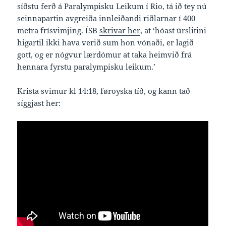
síðstu ferð á Paralympisku Leikum í Rio, tá ið tey nú
seinnapartin avgreiða innleiðandi riðlarnar í 400
metra frísvimjing. ÍSB
skrivar her
, at ‘hóast úrslitini
higartil ikki hava verið sum hon vónaði, er lagið
gott, og er nógvur lærdómur at taka heimvið frá
hennara fyrstu paralympisku leikum.’
Krista svimur kl 14:18, føroyska tíð, og kann tað
síggjast her: