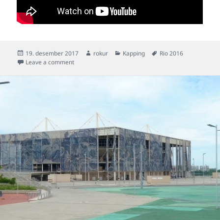
Posted
Author
Categories
Tags
19. desember 2017
rokur
Kapping
Rio 2016
on
on Og so siga tey at svimjing er (bara) einstaklingaítr
Leave a comment