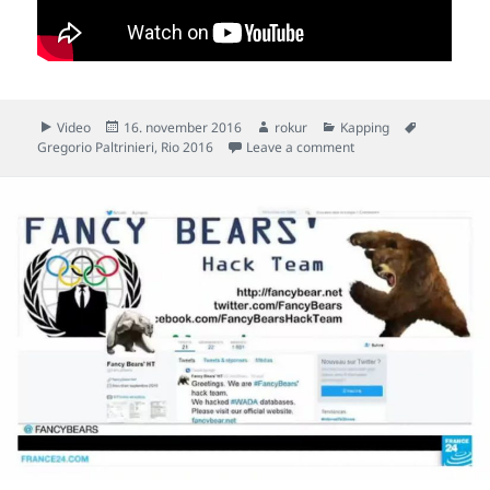
Format
Posted
Author
Categories
Tags
Video
16. november 2016
rokur
Kapping
on
on Gregorio Paltrinieri 
Gregorio Paltrinieri
,
Rio 2016
Leave a comment