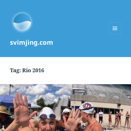
MENU
svimjing.com
AND
WIDGETS
Tag:
Rio 2016