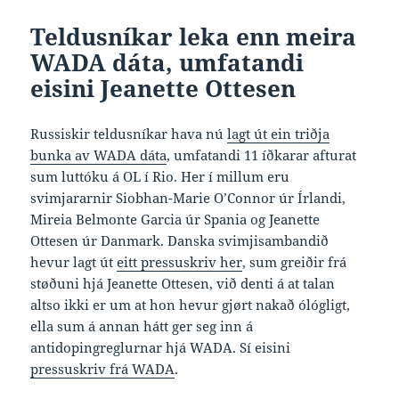
Teldusníkar leka enn meira
WADA dáta, umfatandi
eisini Jeanette Ottesen
Russiskir teldusníkar hava nú
lagt út ein triðja
bunka av WADA dáta
, umfatandi 11 íðkarar afturat
sum luttóku á OL í Rio. Her í millum eru
svimjararnir Siobhan-Marie O’Connor úr Írlandi,
Mireia Belmonte Garcia úr Spania og Jeanette
Ottesen úr Danmark. Danska svimjisambandið
hevur lagt út
eitt pressuskriv her
, sum greiðir frá
støðuni hjá Jeanette Ottesen, við denti á at talan
altso ikki er um at hon hevur gjørt nakað ólógligt,
ella sum á annan hátt ger seg inn á
antidopingreglurnar hjá WADA. Sí eisini
pressuskriv frá WADA
.