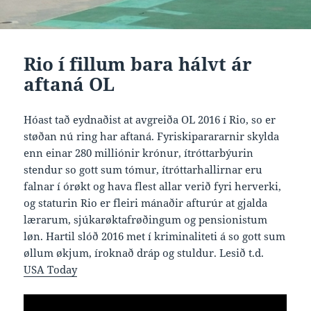
Rio í fillum bara hálvt ár
aftaná OL
Hóast tað eydnaðist at avgreiða OL 2016 í Rio, so er
støðan nú ring har aftaná. Fyriskiparararnir skylda
enn einar 280 milliónir krónur, ítróttarbýurin
stendur so gott sum tómur, ítróttarhallirnar eru
falnar í órøkt og hava flest allar verið fyri herverki,
og staturin Rio er fleiri mánaðir afturúr at gjalda
lærarum, sjúkarøktafrøðingum og pensionistum
løn. Hartil slóð 2016 met í kriminaliteti á so gott sum
øllum økjum, íroknað dráp og stuldur. Lesið t.d.
USA Today