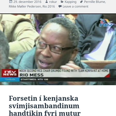
Posted
Author
Categories
Tags
29. desember 2016
rokur
Kapping
Pernille Blume
,
on
on Mest lisnu søgu
Rikke Møller Pedersen
,
Rio 2016
Leave a comment
Forsetin í kenjanska
svimjisambandinum
handtikin fyri mutur