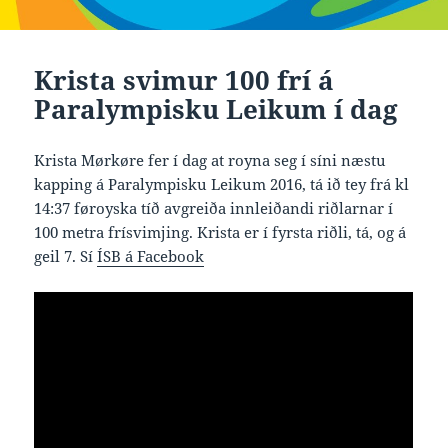
Krista svimur 100 frí á
Paralympisku Leikum í dag
Krista Mørkøre fer í dag at royna seg í síni næstu
kapping á Paralympisku Leikum 2016, tá ið tey frá kl
14:37 føroyska tíð avgreiða innleiðandi riðlarnar í
100 metra frísvimjing. Krista er í fyrsta riðli, tá, og á
geil 7. Sí
ÍSB á Facebook