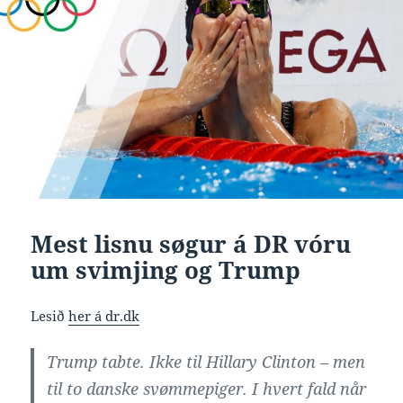
Mest lisnu søgur á DR vóru
um svimjing og Trump
Lesið
her á dr.dk
Trump tabte. Ikke til Hillary Clinton – men
til to danske svømmepiger. I hvert fald når