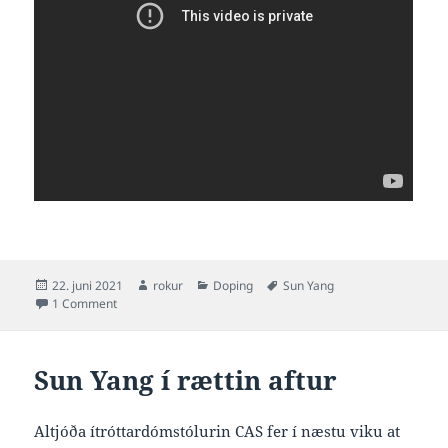
Posted
Author
Categories
Tags
22. juni 2021
rokur
Doping
Sun Yang
on
on Sun Yang aftur dopingdóm, stytri enn seinast men tó úti
1 Comment
Sun Yang í rættin aftur
Altjóða ítróttardómstólurin CAS fer í næstu viku at