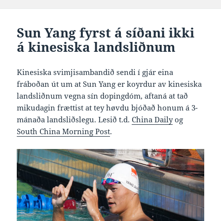
Sun Yang fyrst á síðani ikki
á kinesiska landsliðnum
Kinesiska svimjisambandið sendi í gjár eina
fráboðan út um at Sun Yang er koyrdur av kinesiska
landsliðnum vegna sín dopingdóm, aftaná at tað
mikudagin frættist at tey høvdu bjóðað honum á 3-
mánaða landsliðslegu. Lesið t.d.
China Daily
og
South China Morning Post
.