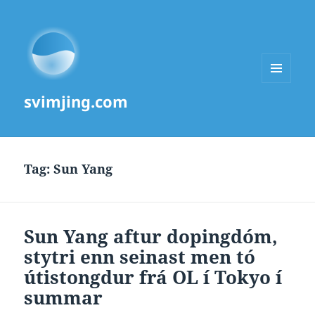
MENU
svimjing.com
AND
WIDGETS
Tag:
Sun Yang
Sun Yang aftur dopingdóm,
stytri enn seinast men tó
útistongdur frá OL í Tokyo í
summar