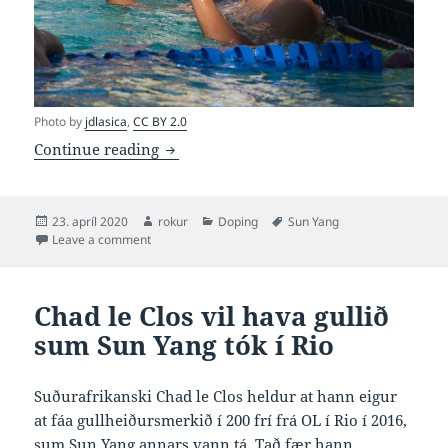
Photo by
jdlasica
,
CC BY 2.0
Sun Yang fyrst á síðani ikki á kinesisk
Continue reading
Posted
Author
Categories
Tags
23. apríl 2020
rokur
Doping
Sun Yang
on
on Sun Yang fyrst á síðani ikki á kinesiska landsliðnu
Leave a comment
Chad le Clos vil hava gullið
sum Sun Yang tók í Rio
Suðurafrikanski Chad le Clos heldur at hann eigur
at fáa gullheiðursmerkið í 200 frí frá OL í Rio í 2016,
sum Sun Yang annars vann tá. Tað fær hann