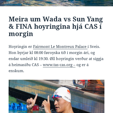
Meira um Wada vs Sun Yang
& FINA hoyringina hjá CAS í
morgin
Hoyringin er
Fairmont Le Montreux Palace
í Sveis.
Hon byrjar kl 08:00 føroyska tíð í morgin ári, og
endar umleið kl 19:30. Øll hoyringin verður at síggja
á heimasíðu CAS –
www.tas-cas.org –
og er á
enskum.