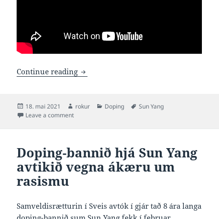
Sun Yang í rættin aftur
Continue reading
Posted
Author
Categories
Tags
18. mai 2021
rokur
Doping
Sun Yang
on
on Sun Yang í rættin aftur
Leave a comment
Doping-bannið hjá Sun Yang
avtikið vegna ákæru um
rasismu
Samveldisrætturin í Sveis avtók í gjár tað 8 ára langa
doping-bannið sum Sun Yang fekk í februar