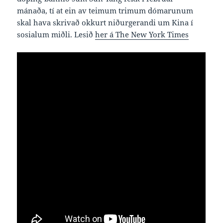
mánaða, tí at ein av teimum trimum dómarunum
skal hava skrivað okkurt niðurgerandi um Kina í
sosialum miðli. Lesið
her á The New York Times