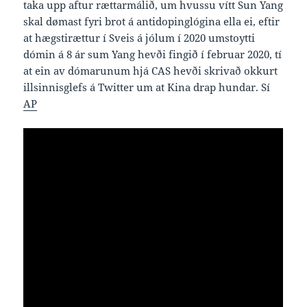
taka upp aftur rættarmálið, um hvussu vítt Sun Yang
skal dømast fyri brot á antidopinglógina ella ei, eftir
at hægstirættur í Sveis á jólum í 2020 umstoytti
dómin á 8 ár sum Yang hevði fingið í februar 2020, tí
at ein av dómarunum hjá CAS hevði skrivað okkurt
illsinnisglefs á Twitter um at Kina drap hundar. Sí
AP