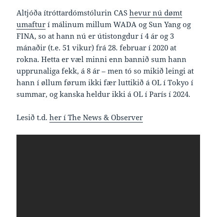
Altjóða ítróttardómstólurin CAS
hevur nú dømt
umaftur
í málinum millum WADA og Sun Yang og
FINA, so at hann nú er útistongdur í 4 ár og 3
mánaðir (t.e. 51 vikur) frá 28. februar í 2020 at
rokna. Hetta er væl minni enn bannið sum hann
upprunaliga fekk, á 8 ár – men tó so mikið leingi at
hann í øllum førum ikki fær luttikið á OL í Tokyo í
summar, og kanska heldur ikki á OL í París í 2024.
Lesið t.d.
her í The News & Observer