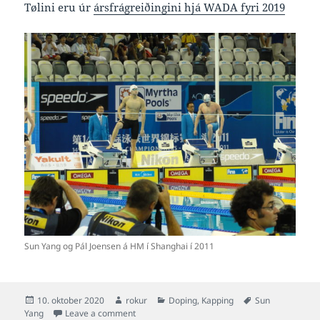
Tølini eru úr
ársfrágreiðingini hjá WADA fyri 2019
Sun Yang og Pál Joensen á HM í Shanghai í 2011
Posted
Author
Categories
Tags
10. oktober 2020
rokur
Doping
,
Kapping
Sun
on
on Kæran hjá Sun Yang hevur kostað WADA me
Yang
Leave a comment