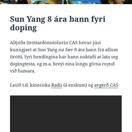
Sun Yang 8 ára bann fyri
doping
Altjóða ítróttardómstólurin CAS hevur júst
kunngjørt at Sun Yang nú fær 8 ára bann frá øllum
ítrótti, fyri hendingina har hann noktaði at lata seg
dopingtesta, og m.a. breyt eina longu givna roynd
við hamara.
Lesið t.d. kinesiska
Radii
(á enskum) og
avgerð CAS