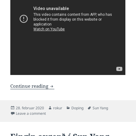
Sun Yang 8 ára bann fyri doping
Continue reading
Posted
Author
Categories
Tags
28. februar 2020
rokur
Doping
Sun Yang
on
on Sun Yang 8 ára bann fyri doping
Leave a comment