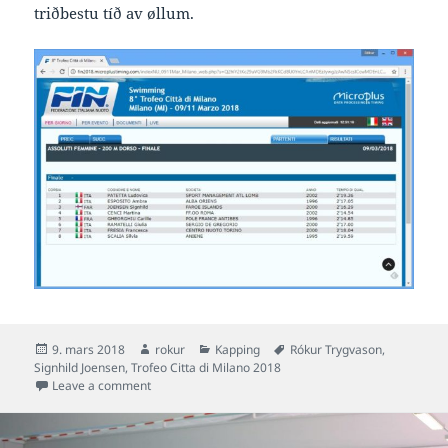
triðbestu tíð av øllum.
Posted
Author
Categories
Tags
9. mars 2018
rokur
Kapping
Rókur Trygvason
,
on
Signhild Joensen
,
Trofeo Citta di Milano 2018
on Signhild víðari til finalu á 8° Trofeo Città di Milano
Leave a comment