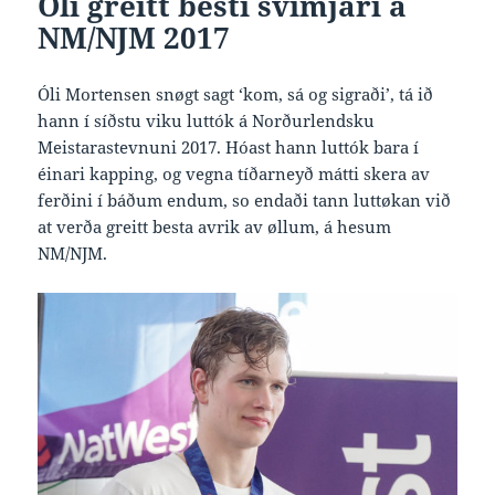
Óli greitt besti svimjari á
NM/NJM 2017
Óli Mortensen snøgt sagt ‘kom, sá og sigraði’, tá ið
hann í síðstu viku luttók á Norðurlendsku
Meistarastevnuni 2017. Hóast hann luttók bara í
éinari kapping, og vegna tíðarneyð mátti skera av
ferðini í báðum endum, so endaði tann luttøkan við
at verða greitt besta avrik av øllum, á hesum
NM/NJM.