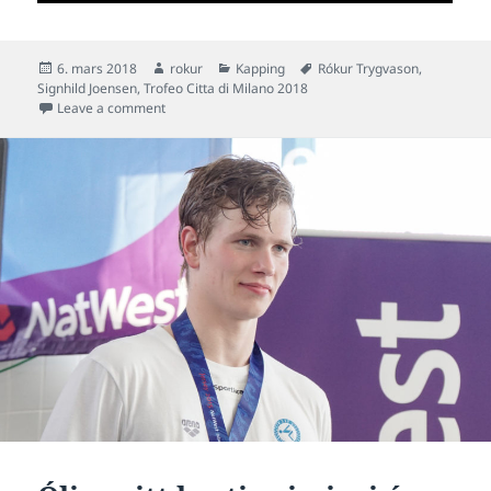
Posted
Author
Categories
Tags
6. mars 2018
rokur
Kapping
Rókur Trygvason
,
on
Signhild Joensen
,
Trofeo Citta di Milano 2018
on Signhild og Rókur til 8° Trofeo Città di Milano
Leave a comment