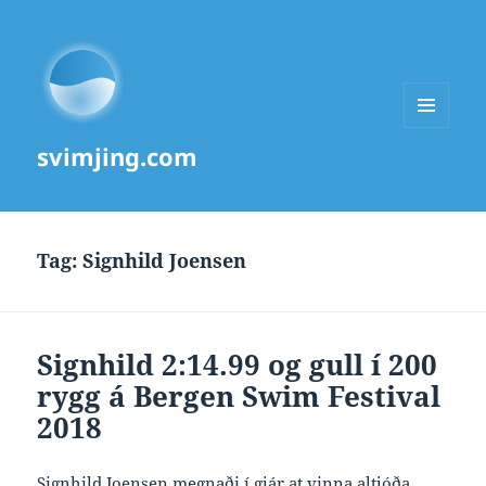
MENU
svimjing.com
AND
WIDGETS
Tag:
Signhild Joensen
Signhild 2:14.99 og gull í 200
rygg á Bergen Swim Festival
2018
Signhild Joensen megnaði í gjár at vinna altjóða