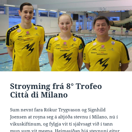
Stroyming frá 8° Trofeo
Città di Milano
Sum nevnt fara Rókur Trygvason og Signhild
Joensen at royna seg á altjóða stevnu í Milano, nú í
vikuskiftinum, og fylgja vit tí sjálvsagt við í tann
mun sum vit megna. Heimasíðan hjá stevnuni eitur