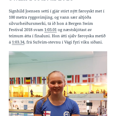
Signhild Joensen setti í gjár stórt nýtt føroyskt met í
100 metra ryggsvimjing, og vann sær altjóða
silvurheiðursmerki, tá ið hon á Bergen Swim
Festival 2018 svam
1:03.01
og næstskjótast av
teimum átta í finaluni. Hon átti sjálv føroyska metið
á
1:03.34
, frá SuSvim-stevnu í Vági fyri viku síðani.