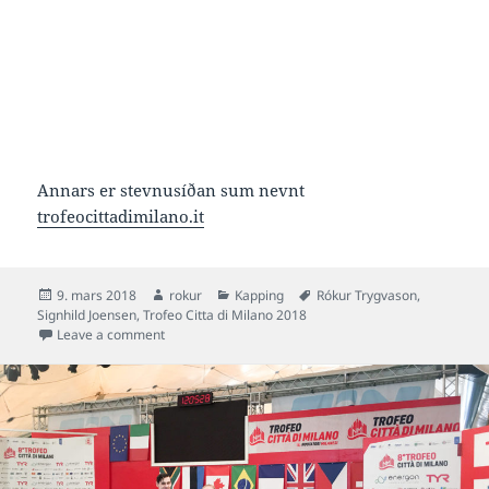
Annars er stevnusíðan sum nevnt
trofeocittadimilano.it
Posted
Author
Categories
Tags
9. mars 2018
rokur
Kapping
Rókur Trygvason
,
on
Signhild Joensen
,
Trofeo Citta di Milano 2018
on Sjónvarp og úrslit frá 8° Trofeo Città di Milano
Leave a comment