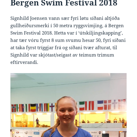
Bergen Swim Festival 2018
Signhild Joensen vann sær fyri løtu síðani altjóða
gullheiðursmerki í 50 metra ryggsvimjing, á Bergen
Swim Festival 2018. Hetta var í ‘útskiljingskapping’,
har tær vóru fyrst 8 sum svumu hesar 50, fyri síðani
at taka fyrst tríggjar frá og síðani tvær afturat, til
Signhild var skjótast/seigast av teimum trimum
eftirverandi.