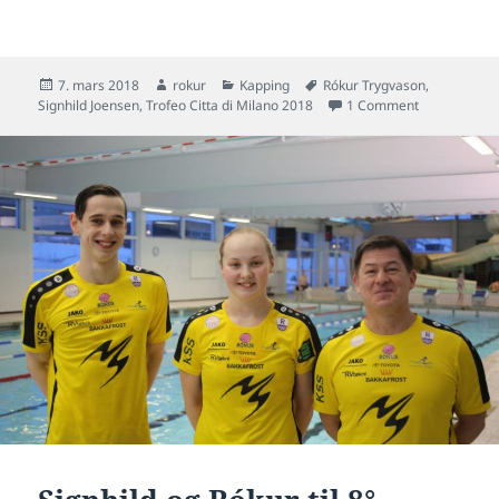
Posted
Author
Categories
Tags
7. mars 2018
rokur
Kapping
Rókur Trygvason
,
on
on Stroyming 
Signhild Joensen
,
Trofeo Citta di Milano 2018
1 Comment