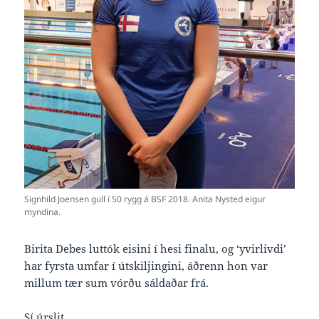
Signhild Joensen gull í 50 rygg á BSF 2018. Anita Nysted eigur
myndina.
Birita Debes luttók eisini í hesi finalu, og ‘yvirlivdi’
har fyrsta umfar í útskiljingini, áðrenn hon var
millum tær sum vórðu sáldaðar frá.
Sí úrslit …