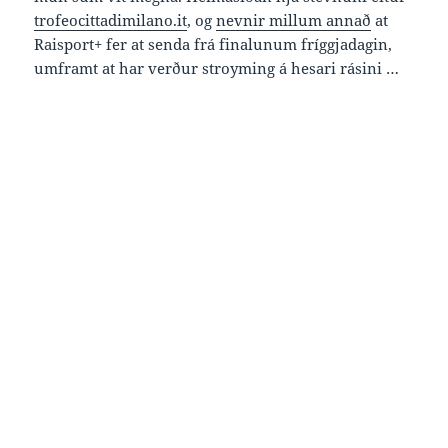
trofeocittadimilano.it
, og
nevnir millum annað
at
Raisport+ fer at senda frá finalunum fríggjadagin,
umframt at har verður stroyming á hesari rásini …