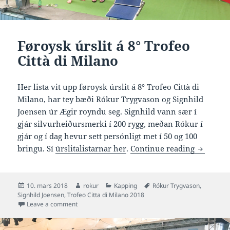
Føroysk úrslit á 8° Trofeo
Città di Milano
Her lista vit upp føroysk úrslit á 8° Trofeo Città di
Milano, har tey bæði Rókur Trygvason og Signhild
Joensen úr Ægir royndu seg. Signhild vann sær í
gjár silvurheiðursmerki í 200 rygg, meðan Rókur í
gjár og í dag hevur sett persónligt met í 50 og 100
Føroysk ú
bringu. Sí
úrslitalistarnar her
.
Continue reading
Posted
Author
Categories
Tags
10. mars 2018
rokur
Kapping
Rókur Trygvason
,
on
Signhild Joensen
,
Trofeo Citta di Milano 2018
on Føroysk úrslit á 8° Trofeo Città di Milano
Leave a comment