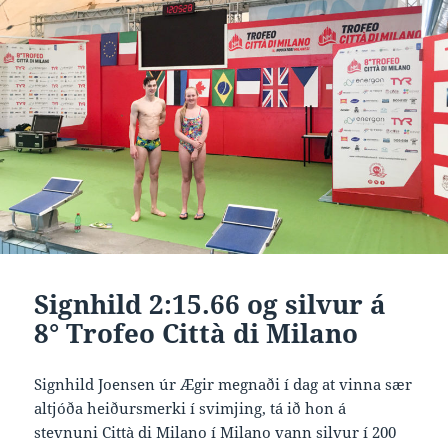
Signhild 2:15.66 og silvur á
8° Trofeo Città di Milano
Signhild Joensen úr Ægir megnaði í dag at vinna sær
altjóða heiðursmerki í svimjing, tá ið hon á
stevnuni Città di Milano í Milano vann silvur í 200