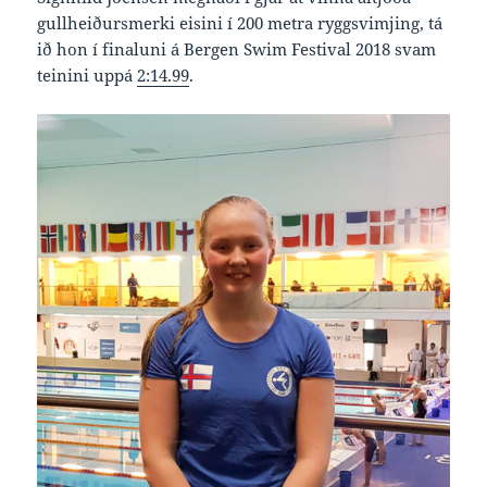
gullheiðursmerki eisini í 200 metra ryggsvimjing, tá
ið hon í finaluni á Bergen Swim Festival 2018 svam
teinini uppá
2:14.99
.