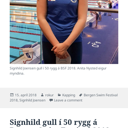
Signhild Joensen gull í 50 rygg á BSF 2018. Anita Nysted eigur
myndina.
Posted
Author
Categories
Tags
15. apríl 2018
rokur
Kapping
Bergen Swim Festival
on
on Signhild silvur og føroys
2018
,
Signhild Joensen
Leave a comment
Signhild gull í 50 rygg á