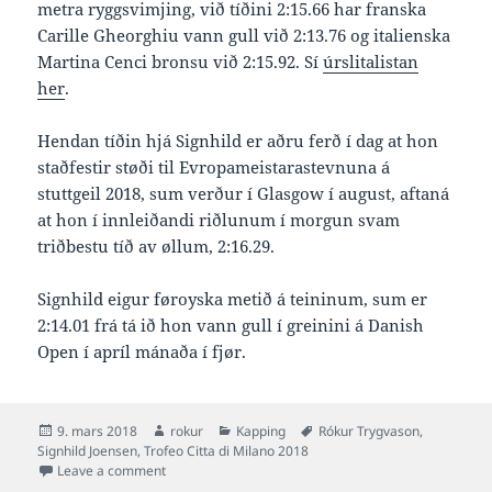
metra ryggsvimjing, við tíðini 2:15.66 har franska
Carille Gheorghiu vann gull við 2:13.76 og italienska
Martina Cenci bronsu við 2:15.92. Sí
úrslitalistan
her
.
Hendan tíðin hjá Signhild er aðru ferð í dag at hon
staðfestir støði til Evropameistarastevnuna á
stuttgeil 2018, sum verður í Glasgow í august, aftaná
at hon í innleiðandi riðlunum í morgun svam
triðbestu tíð av øllum, 2:16.29.
Signhild eigur føroyska metið á teininum, sum er
2:14.01 frá tá ið hon vann gull í greinini á Danish
Open í apríl mánaða í fjør.
Posted
Author
Categories
Tags
9. mars 2018
rokur
Kapping
Rókur Trygvason
,
on
Signhild Joensen
,
Trofeo Citta di Milano 2018
on Signhild 2:15.66 og silvur á 8° Trofeo Città di Milan
Leave a comment