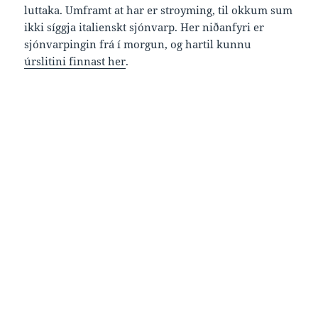
luttaka. Umframt at har er stroyming, til okkum sum
ikki síggja italienskt sjónvarp. Her niðanfyri er
sjónvarpingin frá í morgun, og hartil kunnu
úrslitini finnast her
.