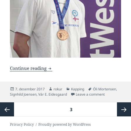
Óli greitt besti svimjari á NM/NJM 2017
Continue reading
Posted
Author
Categories
Tags
7. desember 2017
rokur
Kapping
Óli Mortensen
,
on
on Óli greitt be
Signhild Joensen
,
Vár E. Eidesgaard
Leave a comment
Posts
PAGE
3
pagination
Previous
Next
Privacy Policy
Proudly powered by WordPress