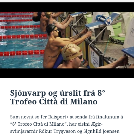
Sjónvarp og úrslit frá 8°
Trofeo Città di Milano
Sum nevnt
so fer Raisport+ at senda frá finalunum á
“8° Trofeo Città di Milano”, har eisini Ægir-
svimjararnir Rókur Trygvason og Signhild Joensen