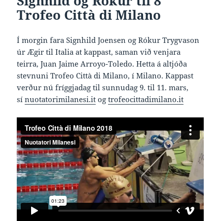
Signhild og Rókur til 8°
Trofeo Città di Milano
Í morgin fara Signhild Joensen og Rókur Trygvason
úr Ægir til Italia at kappast, saman við venjara
teirra, Juan Jaime Arroyo-Toledo. Hetta á altjóða
stevnuni Trofeo Città di Milano, í Milano. Kappast
verður nú fríggjadag til sunnudag 9. til 11. mars,
sí
nuotatorimilanesi.it
og
trofeocittadimilano.it