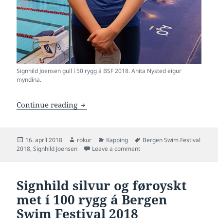
Signhild Joensen gull í 50 rygg á BSF 2018. Anita Nysted eigur
myndina.
Signhild 2:14.99 og gull í 200 rygg á Be
Continue reading
Posted
Author
Categories
Tags
16. apríl 2018
rokur
Kapping
Bergen Swim Festival
on
on Signhild 2:14.99 og gull 
2018
,
Signhild Joensen
Leave a comment
Signhild silvur og føroyskt
met í 100 rygg á Bergen
Swim Festival 2018