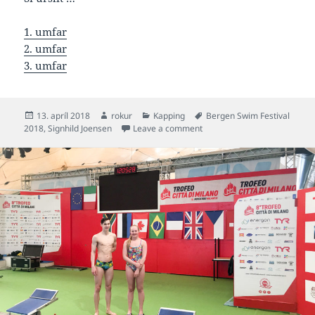
1. umfar
2. umfar
3. umfar
Posted
Author
Categories
Tags
13. apríl 2018
rokur
Kapping
Bergen Swim Festival
on
on Signhild gull í 50 rygg á 
2018
,
Signhild Joensen
Leave a comment