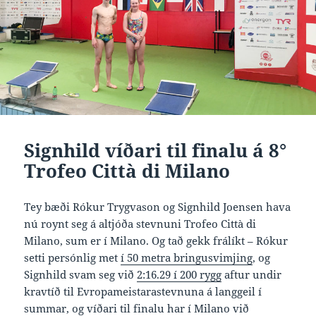
Signhild víðari til finalu á 8°
Trofeo Città di Milano
Tey bæði Rókur Trygvason og Signhild Joensen hava
nú roynt seg á altjóða stevnuni Trofeo Città di
Milano, sum er í Milano. Og tað gekk frálíkt – Rókur
setti persónlig met
í 50 metra bringusvimjing
, og
Signhild svam seg við
2:16.29 í 200 rygg
aftur undir
kravtíð til Evropameistarastevnuna á langgeil í
summar, og víðari til finalu har í Milano við