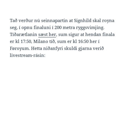
Tað verður nú seinnapartin at Signhild skal royna
seg, í opnu finaluni í 200 metra ryggsvimjing.
Tíðarætlanin
sæst her
, sum sigur at hendan finala
er kl 17:50, Milano tíð, sum er kl 16:50 her í
Føroyum. Hetta niðanfyri skuldi gjarna verið
livestream-rásin: