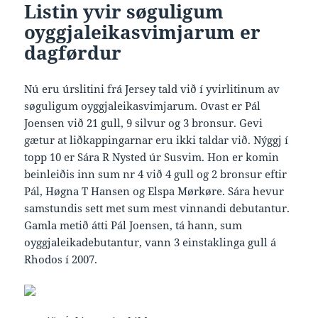
Listin yvir søguligum
oyggjaleikasvimjarum er
dagførdur
Nú eru úrslitini frá Jersey tald við í yvirlitinum av
søguligum oyggjaleikasvimjarum. Ovast er Pál
Joensen við 21 gull, 9 silvur og 3 bronsur. Gevi
gætur at liðkappingarnar eru ikki taldar við. Nýggj í
topp 10 er Sára R Nysted úr Susvim. Hon er komin
beinleiðis inn sum nr 4 við 4 gull og 2 bronsur eftir
Pál, Høgna T Hansen og Elspa Mørkøre. Sára hevur
samstundis sett met sum mest vinnandi debutantur.
Gamla metið átti Pál Joensen, tá hann, sum
oyggjaleikadebutantur, vann 3 einstaklinga gull á
Rhodos í 2007.