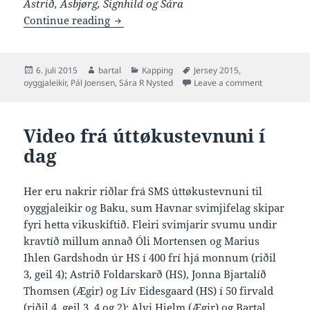
Astrið, Ásbjørg, Signhild og Sára
Listin yvir søguligum oyggjaleikasvim
Continue reading
Posted
Author
Categories
Tags
6. juli 2015
bartal
Kapping
Jersey 2015
,
on
on Listin yv
oyggjaleikir
,
Pál Joensen
,
Sára R Nysted
Leave a comment
Video frá úttøkustevnuni í
dag
Her eru nakrir riðlar frá SMS úttøkustevnuni til
oyggjaleikir og Baku, sum Havnar svimjifelag skipar
fyri hetta vikuskiftið. Fleiri svimjarir svumu undir
kravtíð millum annað Óli Mortensen og Marius
Ihlen Gardshodn úr HS í 400 frí hjá monnum (riðil
3, geil 4); Astrið Foldarskarð (HS), Jonna Bjartalíð
Thomsen (Ægir) og Lív Eidesgaard (HS) í 50 firvald
(riðil 4, geil 3, 4 og 2); Alvi Hjelm (Ægir) og Bartal