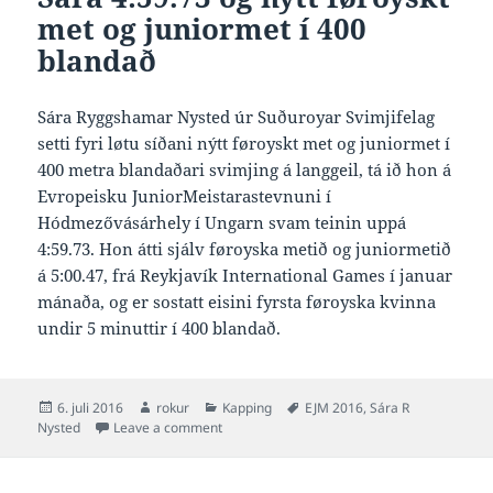
met og juniormet í 400
blandað
Sára Ryggshamar Nysted úr Suðuroyar Svimjifelag
setti fyri løtu síðani nýtt føroyskt met og juniormet í
400 metra blandaðari svimjing á langgeil, tá ið hon á
Evropeisku JuniorMeistarastevnuni í
Hódmezővásárhely í Ungarn svam teinin uppá
4:59.73. Hon átti sjálv føroyska metið og juniormetið
á 5:00.47, frá Reykjavík International Games í januar
mánaða, og er sostatt eisini fyrsta føroyska kvinna
undir 5 minuttir í 400 blandað.
Posted
Author
Categories
Tags
6. juli 2016
rokur
Kapping
EJM 2016
,
Sára R
on
on Sára 4:59.73 og nýtt føroyskt met og juni
Nysted
Leave a comment