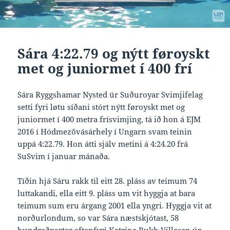
Sára 4:22.79 og nýtt føroyskt
met og juniormet í 400 frí
Sára Ryggshamar Nysted úr Suðuroyar Svimjifelag
setti fyri løtu síðani stórt nýtt føroyskt met og
juniormet í 400 metra frísvimjing, tá ið hon á EJM
2016 í Hódmezővásárhely í Ungarn svam teinin
uppá 4:22.79. Hon átti sjálv metini á 4:24.20 frá
SuSvim í januar mánaða.
Tíðin hjá Sáru rakk til eitt 28. pláss av teimum 74
luttakandi, ella eitt 9. pláss um vit hyggja at bara
teimum sum eru árgang 2001 ella yngri. Hyggja vit at
norðurlondum, so var Sára næstskjótast, 58