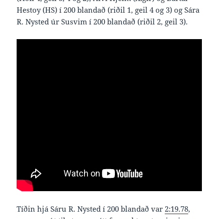
Hestoy (HS) í 200 blandað (riðil 1, geil 4 og 3) og Sára
R. Nysted úr Susvim í 200 blandað (riðil 2, geil 3).
Tíðin hjá Sáru R. Nysted í 200 blandað var
2:19.78
,