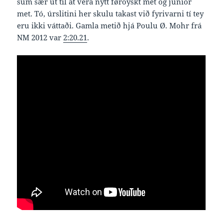
sum sær út til at vera nýtt føroyskt met og junior
met. Tó, úrslitini her skulu takast við fyrivarni tí tey
eru ikki váttaði. Gamla metið hjá Poulu Ø. Mohr frá
NM 2012 var
2:20.21
.