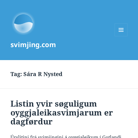
MENU
svimjing.com
AND
WIDGETS
Tag:
Sára R Nysted
Listin yvir søguligum
oyggjaleikasvimjarum er
dagførdur
Úrslitini frá svimjingini á oyggjaleikum í Gotlandi