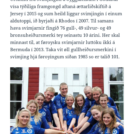
vísa týðiliga framgongd aftaná ættarliðskiftið á
Jersey í 2015 og sum heild liggur svimjingin í einum
aldutoppi, ið byrjaði á Rhodos í 2007. Til samans
hava svimjarnir fingið 76 gull-, 49 silvur- og 49
bronsuheiðursmerki tey seinastu 10 árini. Her skal
minnast til, at føroysku svimjarnir luttóku ikki á
Bermuda í 2013. Taka vit øll gullheiðursmerkini í
svimjing hjá føroyingum síðan 1985 so er talið 101.