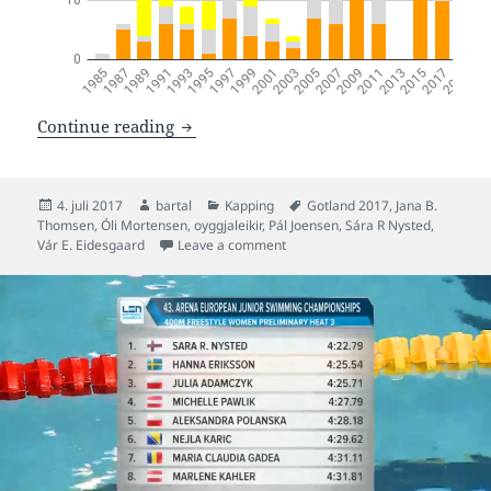
Listin yvir søguligum oyggjaleikasvim
Continue reading
Posted
Author
Categories
Tags
4. juli 2017
bartal
Kapping
Gotland 2017
,
Jana B.
on
Thomsen
,
Óli Mortensen
,
oyggjaleikir
,
Pál Joensen
,
Sára R Nysted
,
on Listin yvir søguligum oyggjale
Vár E. Eidesgaard
Leave a comment