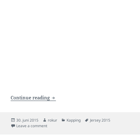
Næstu finalur á Jersey 2015
Continue reading
Posted
Author
Categories
Tags
30. juni 2015
rokur
Kapping
Jersey 2015
on
on Næstu finalur á Jersey 2015
Leave a comment