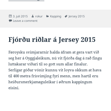
Posted
Author
Categories
Tags
3. juli 2015
rokur
Kapping
Jersey 2015
on
on Fjórðu finalur á Jersey 2015
Leave a comment
Fjórðu riðlar á Jersey 2015
Føroysku svimjararnir halda áfram at gera vart við
seg her á Oyggjaleikum, nú vit fjórða dag á rað fingu
luttakarar víðari til so gott sum allar finalur.
Serligar góðar vónir kunnu vit loyva okkum at hava
til 400 metra frísvimjing fyri menn, men hartil eru
heiðursmerkjamøguleikar í øðrum kappingum
eisini.