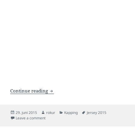
Fyrstu finalur á Jersey 2015
Continue reading
Posted
Author
Categories
Tags
29. juni 2015
rokur
Kapping
Jersey 2015
on
on Fyrstu finalur á Jersey 2015
Leave a comment