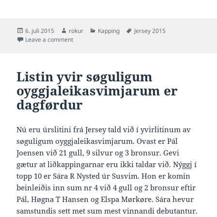
Posted
Author
Categories
Tags
6. juli 2015
rokur
Kapping
Jersey 2015
on
on Myndir frá Oyggjaleikum 2015 á Jersey
Leave a comment
Listin yvir søguligum
oyggjaleikasvimjarum er
dagførdur
Nú eru úrslitini frá Jersey tald við í yvirlitinum av
søguligum oyggjaleikasvimjarum. Ovast er Pál
Joensen við 21 gull, 9 silvur og 3 bronsur. Gevi
gætur at liðkappingarnar eru ikki taldar við. Nýggj í
topp 10 er Sára R Nysted úr Susvim. Hon er komin
beinleiðis inn sum nr 4 við 4 gull og 2 bronsur eftir
Pál, Høgna T Hansen og Elspa Mørkøre. Sára hevur
samstundis sett met sum mest vinnandi debutantur.