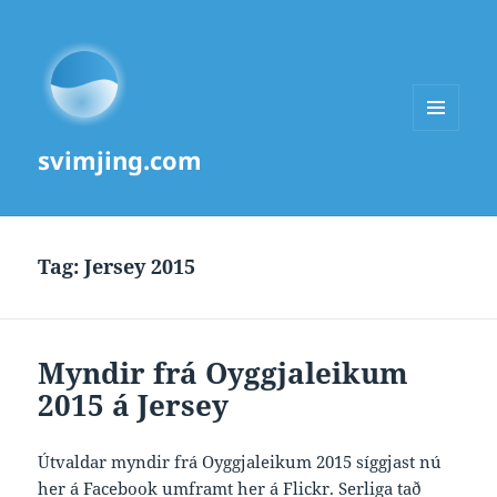
MENU
svimjing.com
AND
WIDGETS
Tag:
Jersey 2015
Myndir frá Oyggjaleikum
2015 á Jersey
Útvaldar myndir frá Oyggjaleikum 2015 síggjast nú
her á Facebook
umframt
her á Flickr
. Serliga tað