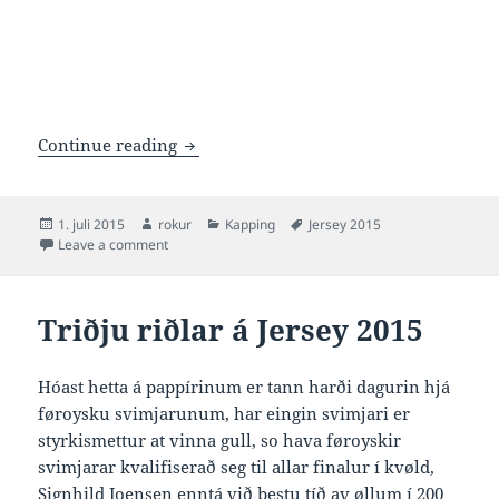
Triðju finalur á Jersey 2015
Continue reading
Posted
Author
Categories
Tags
1. juli 2015
rokur
Kapping
Jersey 2015
on
on Triðju finalur á Jersey 2015
Leave a comment
Triðju riðlar á Jersey 2015
Hóast hetta á pappírinum er tann harði dagurin hjá
føroysku svimjarunum, har eingin svimjari er
styrkismettur at vinna gull, so hava føroyskir
svimjarar kvalifiserað seg til allar finalur í kvøld,
Signhild Joensen enntá við bestu tíð av øllum í 200