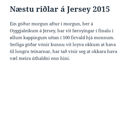
Næstu riðlar á Jersey 2015
Ein góður morgun aftur í morgun, her á
Oyggjaleikum á Jersey, har vit føroyingar í finalu í
øllum kappingum uttan í 100 firvald hjá monnum.
Serliga góðar vónir kunnu vit loyva okkum at hava
til longru teinarnar, har tað vísir seg at okkara hava
væl meira úthaldni enn hini.