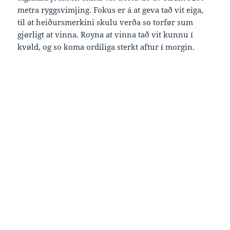
metra ryggsvimjing. Fokus er á at geva tað vit eiga,
til at heiðursmerkini skulu verða so torfør sum
gjørligt at vinna. Royna at vinna tað vit kunnu í
kvøld, og so koma ordiliga sterkt aftur í morgin.