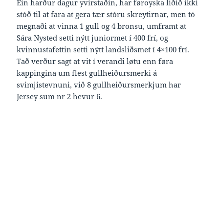
Ein harður dagur yvirstaðin, har føroyska liðið ikki
stóð til at fara at gera tær stóru skreytirnar, men tó
megnaði at vinna 1 gull og 4 bronsu, umframt at
Sára Nysted setti nýtt juniormet í 400 frí, og
kvinnustafettin setti nýtt landsliðsmet í 4×100 frí.
Tað verður sagt at vit í verandi løtu enn føra
kappingina um flest gullheiðursmerki á
svimjistevnuni, við 8 gullheiðursmerkjum har
Jersey sum nr 2 hevur 6.