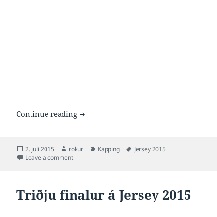
Fjórðu riðlar á Jersey 2015
Continue reading
Posted
Author
Categories
Tags
2. juli 2015
rokur
Kapping
Jersey 2015
on
on Fjórðu riðlar á Jersey 2015
Leave a comment
Triðju finalur á Jersey 2015