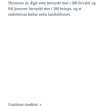
Thomsen úr Ægir setti føroyskt met í 200 firvald, og
Pál Joensen føroyskt met í 200 bringu, og at
stafettirnar báðar settu landsliðsmet.
Fjórðu finalur á Jersey 2015
Continue reading