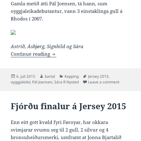
Gamla metið átti Pál Joensen, tá hann, sum
oyggjaleikadebutantur, vann 3 einstaklinga gull á
Rhodos í 2007.
Astrið, Ásbjørg, Signhild og Sára
Listin yvir søguligum oyggjaleikasvim
Continue reading
Posted
Author
Categories
Tags
6. juli 2015
bartal
Kapping
Jersey 2015
,
on
on Listin yv
oyggjaleikir
,
Pál Joensen
,
Sára R Nysted
Leave a comment
Fjórðu finalur á Jersey 2015
Enn eitt gott kvøld fyri Føroyar, har okkara
svimjarar svumu seg til 2 gull, 2 silvur og 4
bronsuheiðursmerki, umframt at Jonna Bjartalíð