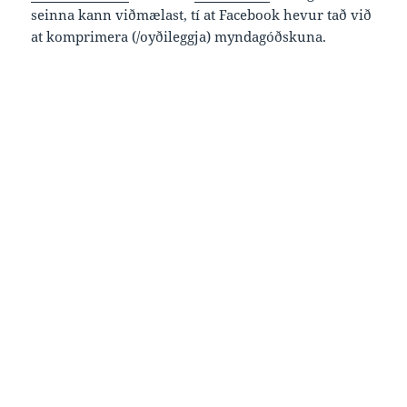
seinna kann viðmælast, tí at Facebook hevur tað við
at komprimera (/oyðileggja) myndagóðskuna.