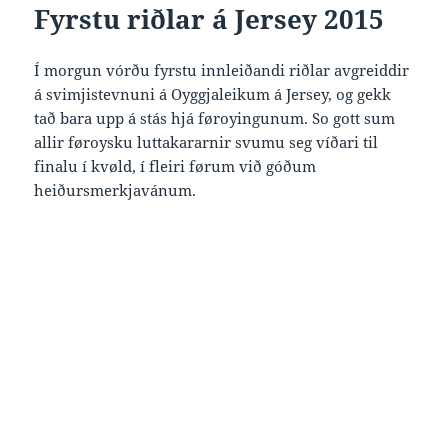
Fyrstu riðlar á Jersey 2015
Í morgun vórðu fyrstu innleiðandi riðlar avgreiddir
á svimjistevnuni á Oyggjaleikum á Jersey, og gekk
tað bara upp á stás hjá føroyingunum. So gott sum
allir føroysku luttakararnir svumu seg víðari til
finalu í kvøld, í fleiri førum við góðum
heiðursmerkjavánum.