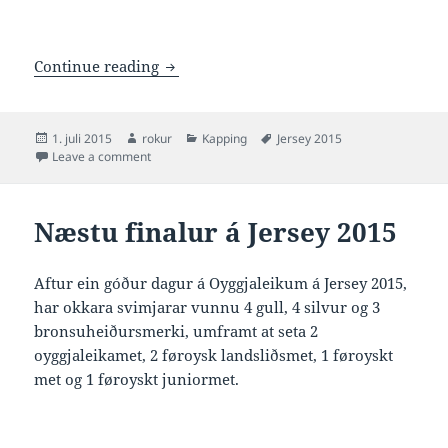
Triðju riðlar á Jersey 2015
Continue reading
Posted
Author
Categories
Tags
1. juli 2015
rokur
Kapping
Jersey 2015
on
on Triðju riðlar á Jersey 2015
Leave a comment
Næstu finalur á Jersey 2015
Aftur ein góður dagur á Oyggjaleikum á Jersey 2015,
har okkara svimjarar vunnu 4 gull, 4 silvur og 3
bronsuheiðursmerki, umframt at seta 2
oyggjaleikamet, 2 føroysk landsliðsmet, 1 føroyskt
met og 1 føroyskt juniormet.