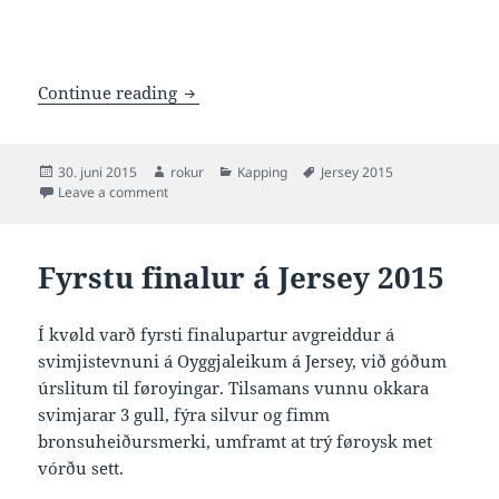
Næstu riðlar á Jersey 2015
Continue reading
Posted
Author
Categories
Tags
30. juni 2015
rokur
Kapping
Jersey 2015
on
on Næstu riðlar á Jersey 2015
Leave a comment
Fyrstu finalur á Jersey 2015
Í kvøld varð fyrsti finalupartur avgreiddur á
svimjistevnuni á Oyggjaleikum á Jersey, við góðum
úrslitum til føroyingar. Tilsamans vunnu okkara
svimjarar 3 gull, fýra silvur og fimm
bronsuheiðursmerki, umframt at trý føroysk met
vórðu sett.