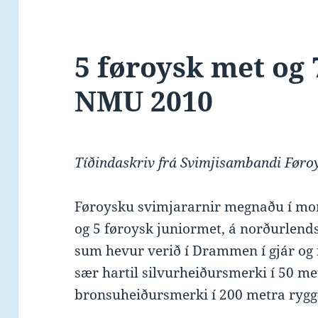
5 føroysk met og 
NMU 2010
Tíðindaskriv frá Svimjisambandi Føro
Føroysku svimjararnir megnaðu í mor
og 5 føroysk juniormet, á norðurlend
sum hevur verið í Drammen í gjár og
sær hartil silvurheiðursmerki í 50 me
bronsuheiðursmerki í 200 metra rygg