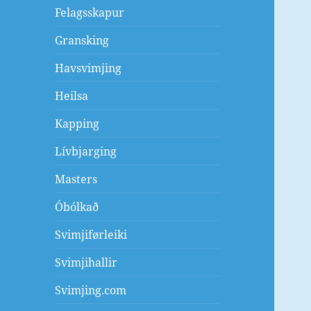
Felagsskapur
Gransking
Havsvimjing
Heilsa
Kapping
Lívbjarging
Masters
Óbólkað
Svimjiførleiki
Svimjihallir
Svimjing.com