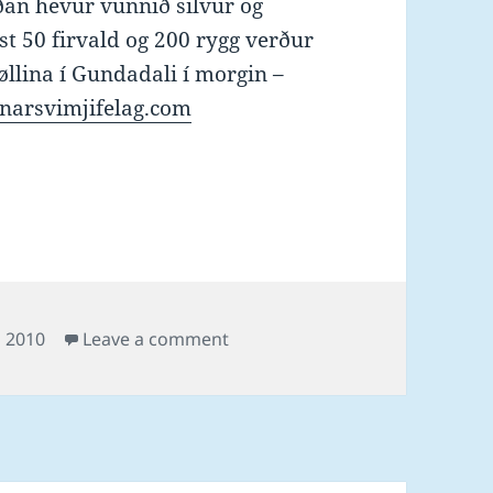
íðan hevur vunnið silvur og
st 50 firvald og 200 rygg verður
øllina í Gundadali í morgin –
narsvimjifelag.com
on Móttøka fyri Magnusi í morg
 2010
Leave a comment