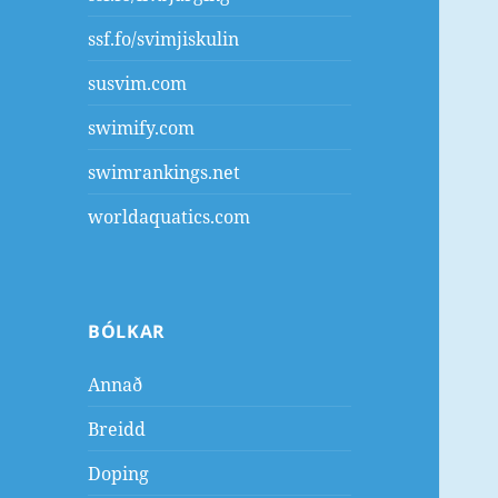
ssf.fo/svimjiskulin
susvim.com
swimify.com
swimrankings.net
worldaquatics.com
BÓLKAR
Annað
Breidd
Doping