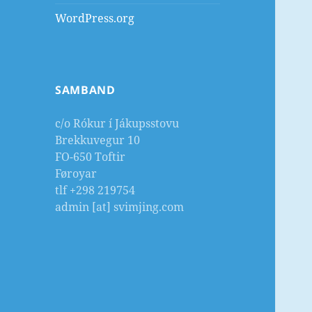
WordPress.org
SAMBAND
c/o Rókur í Jákupsstovu
Brekkuvegur 10
FO-650 Toftir
Føroyar
tlf +298 219754
admin [at] svimjing.com