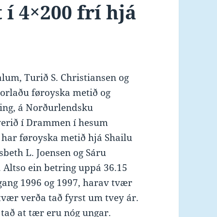
í 4×200 frí hjá
alum, Turið S. Christiansen og
orlaðu føroyska metið og
jing, á Norðurlendsku
verið í Drammen í hesum
 har føroyska metið hjá Shailu
sbeth L. Joensen og Sáru
. Altso ein betring uppá 36.15
ang 1996 og 1997, harav tvær
tvær verða tað fyrst um tvey ár.
ð tað at tær eru nóg ungar.