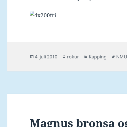
Posted
Author
Categories
Tags
4. juli 2010
rokur
Kapping
NMU
on
Magnus bronsa og