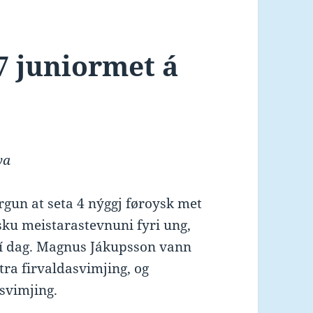
7 juniormet á
ya
gun at seta 4 nýggj føroysk met
sku meistarastevnuni fyri ung,
 í dag. Magnus Jákupsson vann
tra firvaldasvimjing, og
svimjing.