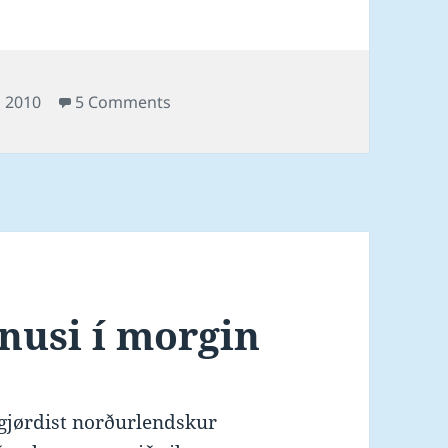
on Myndir frá móttøkuni fyri Magnus
 2010
5 Comments
nusi í morgin
gjørdist norðurlendskur