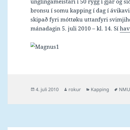
unglingameistari í 50 rygg í gjár og s
bronsu í somu kapping í dag í ávikavi
skipað fyri móttøku uttanfyri svimjih
mánadagin 5. juli 2010 – kl. 14. Sí
hav
Posted
Author
Categories
Tags
4. juli 2010
rokur
Kapping
NMU
on