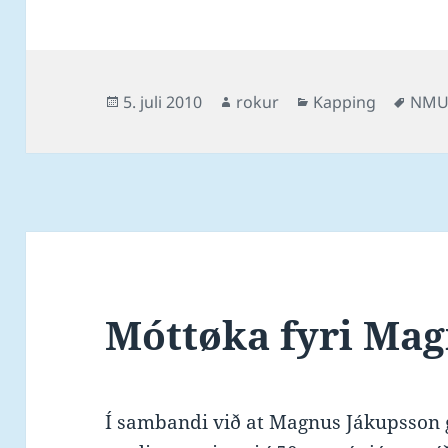
Posted
Author
Categories
Tags
5. juli 2010
rokur
Kapping
NMU
on
Móttøka fyri Mag
Í sambandi við at Magnus Jákupsson 