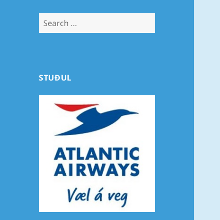
Search
for:
STUÐUL