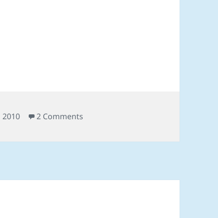
 juniormet á NMU 2010
on 5 føroysk met og 7 juniormet á 
 2010
2 Comments