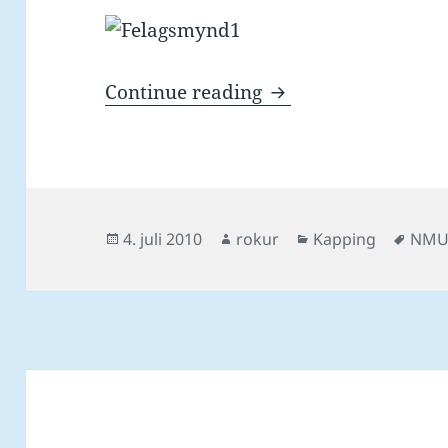
5 føroysk met og 7
Continue reading
Posted
Author
Categories
Tags
4. juli 2010
rokur
Kapping
NMU
on