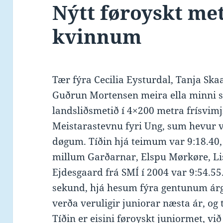
Nýtt føroyskt met 
kvinnum
Tær fýra Cecilia Eysturdal, Tanja Ska
Guðrun Mortensen meira ella minni s
landsliðsmetið í 4×200 metra frísvim
Meistarastevnu fyri Ung, sum hevur 
døgum. Tíðin hjá teimum var 9:18.40,
millum Garðarnar, Elspu Mørkøre, Li
Ejdesgaard frá SMÍ í 2004 var 9:54.55
sekund, hjá hesum fýra gentunum árg
verða veruligir juniorar næsta ár, og 
Tíðin er eisini føroyskt juniormet, vi