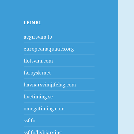
LEINKI
aegirsvim.fo
europeanaquatics.org
flotsvim.com
føroysk met
havnarsvimjifelag.com
livetiming.se
omegatiming.com
ssf.fo
ssf.fo/livbjarging