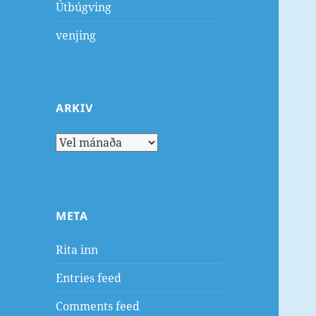
Útbúgving
venjing
ARKIV
Arkiv
META
Rita inn
Entries feed
Comments feed