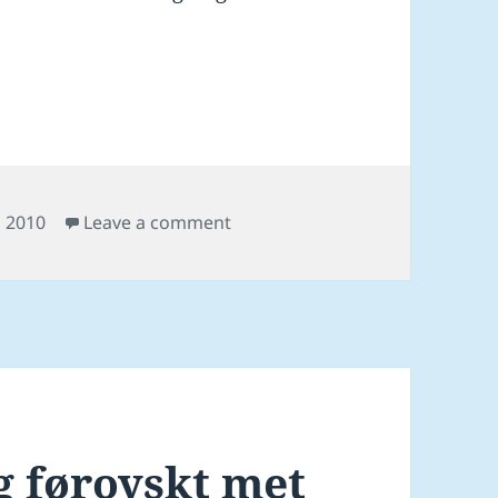
on Nýtt føroyskt met í 4×200 fr
 2010
Leave a comment
 føroyskt met