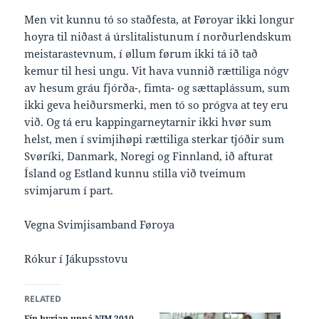
Men vit kunnu tó so staðfesta, at Føroyar ikki longur
hoyra til niðast á úrslitalistunum í norðurlendskum
meistarastevnum, í øllum førum ikki tá ið tað
kemur til hesi ungu. Vit hava vunnið rættiliga nógv
av hesum gráu fjórða-, fimta- og sættaplássum, sum
ikki geva heiðursmerki, men tó so prógva at tey eru
við. Og tá eru kappingarneytarnir ikki hvør sum
helst, men í svimjihøpi rættiliga sterkar tjóðir sum
Svøríki, Danmark, Noregi og Finnland, ið afturat
Ísland og Estland kunnu stilla við tveimum
svimjarum í part.
Vegna Svimjisamband Føroya
Rókur í Jákupsstovu
RELATED
Fín byrjan uppá NJM 2010