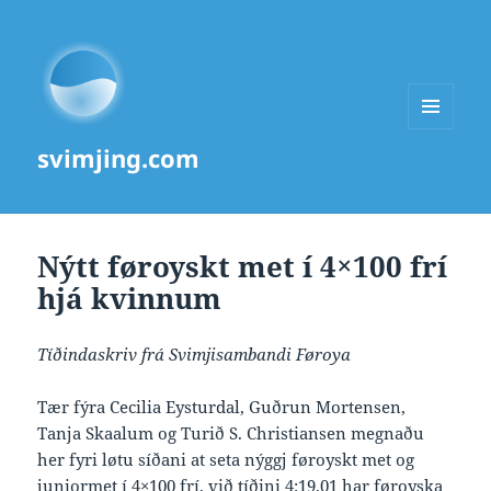
MENU
svimjing.com
AND
WIDGETS
Nýtt føroyskt met í 4×100 frí
hjá kvinnum
Tíðindaskriv frá Svimjisambandi Føroya
Tær fýra Cecilia Eysturdal, Guðrun Mortensen,
Tanja Skaalum og Turið S. Christiansen megnaðu
her fyri løtu síðani at seta nýggj føroyskt met og
juniormet í 4×100 frí, við tíðini 4:19.01 har føroyska