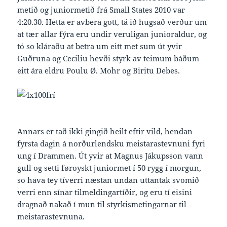
metið og juniormetið frá Small States 2010 var
4:20.30. Hetta er avbera gott, tá ið hugsað verður um
at tær allar fýra eru undir veruligan junioraldur, og
tó so kláraðu at betra um eitt met sum út yvir
Guðruna og Ceciliu hevði styrk av teimum báðum
eitt ára eldru Poulu Ø. Mohr og Biritu Debes.
Annars er tað ikki gingið heilt eftir vild, hendan
fyrsta dagin á norðurlendsku meistarastevnuni fyri
ung í Drammen. Út yvir at Magnus Jákupsson vann
gull og setti føroyskt juniormet í 50 rygg í morgun,
so hava tey tíverri næstan undan uttantak svomið
verri enn sínar tilmeldingartíðir, og eru tí eisini
dragnað nakað í mun til styrkismetingarnar til
meistarastevnuna.