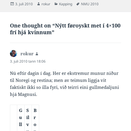
Tær fýra sum svumu nú vóru
Posted
Author
Categories
Tags
3. juli 2010
rokur
Kapping
NMU 2010
Signhild Joensen og Ásbjørg
on
Hjelm úr Ægir, Lív…
One thought on “Nýtt føroyskt met í 4×100
frí hjá kvinnum”
rokur
says:
3. juli 2010 tann 18:06
Nú eftir dagin í dag. Her er ekstremur munur niður
til Noregi og restina; men av teimum liggja vit
faktiskt ikki so illa fyri, við teirri eini gullmedaljuni
hjá Magnusi.
G
S
B
u
il
r
ll
v
o