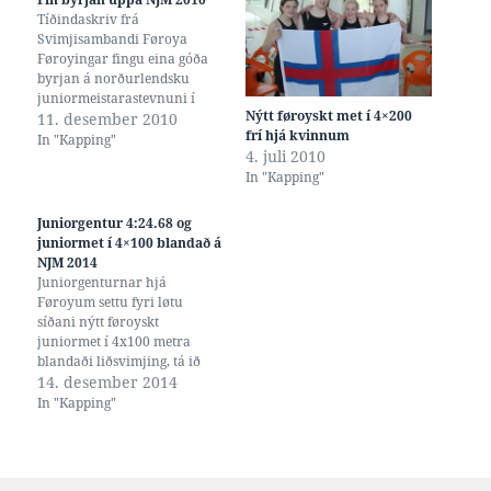
Tíðindaskriv frá
Svimjisambandi Føroya
Føroyingar fingu eina góða
byrjan á norðurlendsku
juniormeistarastevnuni í
Nýtt føroyskt met í 4×200
Kastrup í morgun, tá ið
11. desember 2010
frí hjá kvinnum
Cecilia Eysturdal longu í
In "Kapping"
4. juli 2010
fyrstu kapping setti føroyskt
In "Kapping"
juniormet í 800 frí. Løtu
seinni setti Birita Debes
føroyskt juniormet í 100 frí,
Juniorgentur 4:24.68 og
og hareftir Magnus
juniormet í 4×100 blandað á
Jákupsson juniormet í 200
NJM 2014
firvald. At enda…
Juniorgenturnar hjá
Føroyum settu fyri løtu
síðani nýtt føroyskt
juniormet í 4x100 metra
blandaði liðsvimjing, tá ið
tær í finaluni á
14. desember 2014
Norðurlendsku
In "Kapping"
JuniorMeistarastevnuni 2014
svumu teinin uppá 4:24.68.
(Tær fýra sum svumu. Jón
Bjarnason eigur myndina)