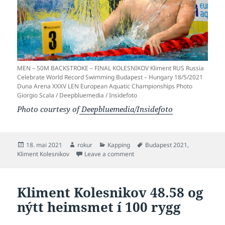
MEN – 50M BACKSTROKE – FINAL KOLESNIKOV Kliment RUS Russia
Celebrate World Record Swimming Budapest – Hungary 18/5/2021
Duna Arena XXXV LEN European Aquatic Championships Photo
Giorgio Scala / Deepbluemedia / Insidefoto
Photo courtesy of
Deepbluemedia/Insidefoto
Posted
Author
Categories
Tags
18. mai 2021
rokur
Kapping
Budapest 2021
,
on
on Kolesnikov 23.80 og nýtt hei
Kliment Kolesnikov
Leave a comment
Kliment Kolesnikov 48.58 og
nýtt heimsmet í 100 rygg