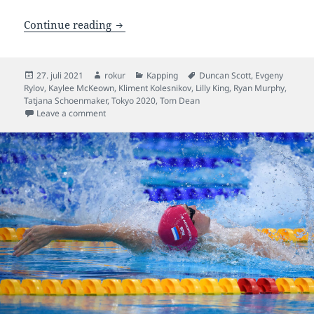
Skifti í toppinum eisini triðja dag á OL 
Continue reading
Posted
Author
Categories
Tags
27. juli 2021
rokur
Kapping
Duncan Scott
,
Evgeny
on
Rylov
,
Kaylee McKeown
,
Kliment Kolesnikov
,
Lilly King
,
Ryan Murphy
,
Tatjana Schoenmaker
,
Tokyo 2020
,
Tom Dean
on Skifti í toppinum eisini triðja dag á OL í Tokyo
Leave a comment