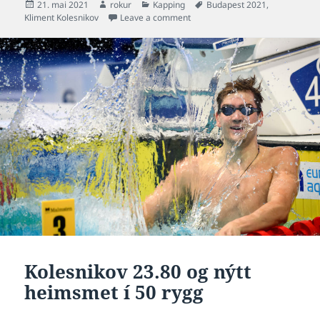
Posted
Author
Categories
Tags
21. mai 2021
rokur
Kapping
Budapest 2021
,
on
on Kolesnikov skjótari enn evropam
Kliment Kolesnikov
Leave a comment
Kolesnikov 23.80 og nýtt
heimsmet í 50 rygg