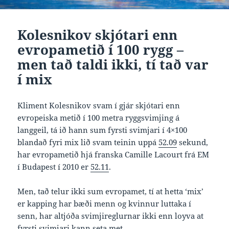
Kolesnikov skjótari enn
evropametið í 100 rygg –
men tað taldi ikki, tí tað var
í mix
Kliment Kolesnikov svam í gjár skjótari enn
evropeiska metið í 100 metra ryggsvimjing á
langgeil, tá ið hann sum fyrsti svimjari í 4×100
blandað fyri mix lið svam teinin uppá
52.09
sekund,
har evropametið hjá franska Camille Lacourt frá EM
í Budapest í 2010 er
52.11
.
Men, tað telur ikki sum evropamet, tí at hetta ‘mix’
er kapping har bæði menn og kvinnur luttaka í
senn, har altjóða svimjireglurnar ikki enn loyva at
fyrsti svimjari kann seta met.