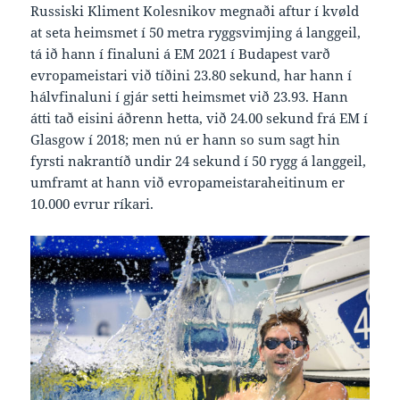
Russiski Kliment Kolesnikov megnaði aftur í kvøld
at seta heimsmet í 50 metra ryggsvimjing á langgeil,
tá ið hann í finaluni á EM 2021 í Budapest varð
evropameistari við tíðini 23.80 sekund, har hann í
hálvfinaluni í gjár setti heimsmet við 23.93. Hann
átti tað eisini áðrenn hetta, við 24.00 sekund frá EM í
Glasgow í 2018; men nú er hann so sum sagt hin
fyrsti nakrantíð undir 24 sekund í 50 rygg á langgeil,
umframt at hann við evropameistaraheitinum er
10.000 evrur ríkari.