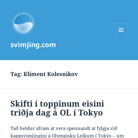
MENU
svimjing.com
AND
WIDGETS
Tag:
Kliment Kolesnikov
Skifti í toppinum eisini
triðja dag á OL í Tokyo
Tað heldur áfram at vera spennandi at fylgja við
kappsvimjingini á Olympisku Leikum í Tokyo – um