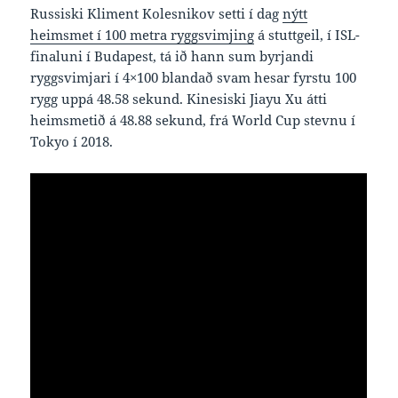
Russiski Kliment Kolesnikov setti í dag
nýtt
heimsmet í 100 metra ryggsvimjing
á stuttgeil, í ISL-
finaluni í Budapest, tá ið hann sum byrjandi
ryggsvimjari í 4×100 blandað svam hesar fyrstu 100
rygg uppá 48.58 sekund. Kinesiski Jiayu Xu átti
heimsmetið á 48.88 sekund, frá World Cup stevnu í
Tokyo í 2018.