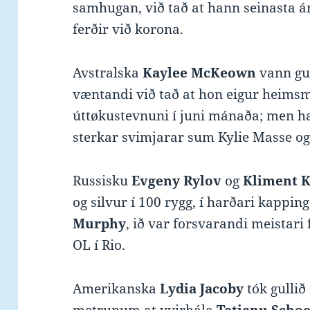
samhugan, við tað at hann seinasta ár
ferðir við korona.
Avstralska
Kaylee McKeown
vann gul
væntandi við tað at hon eigur heimsm
úttøkustevnuni í juni mánaða; men ha
sterkar svimjarar sum Kylie Masse og
Russisku
Evgeny Rylov
og
Kliment K
og silvur í 100 rygg, í harðari kappi
Murphy
, ið var forsvarandi meistari
OL í Rio.
Amerikanska
Lydia Jacoby
tók gullið 