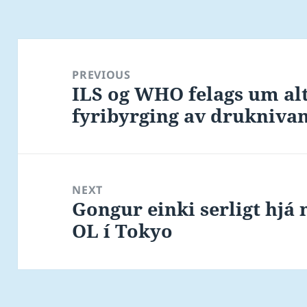
Post
navigation
PREVIOUS
ILS og WHO felags um alt
Previous
fyribyrging av drukniv
post:
NEXT
Gongur einki serligt hj
Next
OL í Tokyo
post: