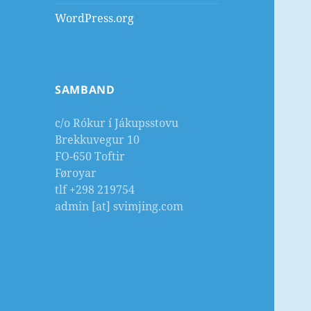
WordPress.org
SAMBAND
c/o Rókur í Jákupsstovu
Brekkuvegur 10
FO-650 Toftir
Føroyar
tlf +298 219754
admin [at] svimjing.com