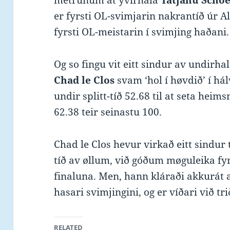
metrunum at yvirhála
Tatjanu Scho
er fyrsti OL-svimjarin nakrantíð úr Al
fyrsti OL-meistarin í svimjing haðani.
Og so fingu vit eitt sindur av undirhal
Chad le Clos
svam ‘hol í høvdið’ í hál
undir splitt-tíð 52.68 til at seta heims
62.38 teir seinastu 100.
Chad le Clos hevur virkað eitt sindur 
tíð av øllum, við góðum møguleika fyri
finaluna. Men, hann kláraði akkurát a
hasari svimjingini, og er víðari við tri
RELATED