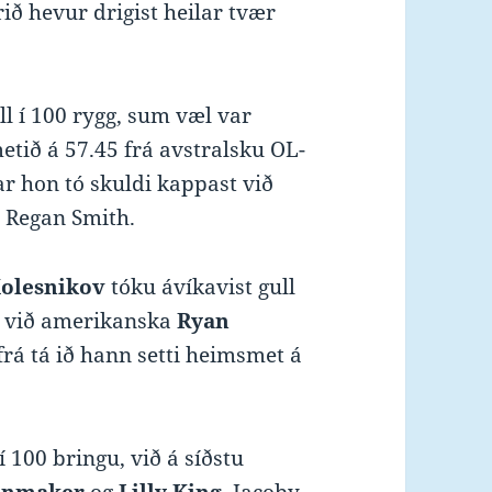
ið hevur drigist heilar tvær
l í 100 rygg, sum væl var
etið á 57.45 frá avstralsku OL-
r hon tó skuldi kappast við
 Regan Smith.
olesnikov
tóku ávíkavist gull
ng við amerikanska
Ryan
 frá tá ið hann setti heimsmet á
í 100 bringu, við á síðstu