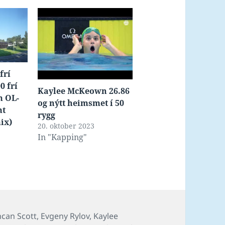
frí
0 frí
Kaylee McKeown 26.86
m OL-
og nýtt heimsmet í 50
mt
rygg
ix)
20. oktober 2023
In "Kapping"
s
can Scott
,
Evgeny Rylov
,
Kaylee