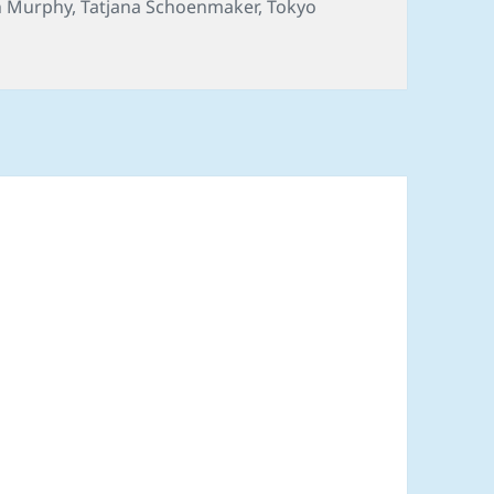
n Murphy
,
Tatjana Schoenmaker
,
Tokyo