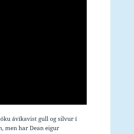
óku ávíkavist gull og silvur í
rin, men har Dean eigur