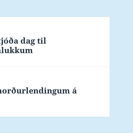
jóða dag til
anlukkum
á norðurlendingum á