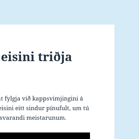
eisini triðja
 fylgja við kappsvimjingini á
sini eitt sindur pínufult, um tú
orsvarandi meistarunum.