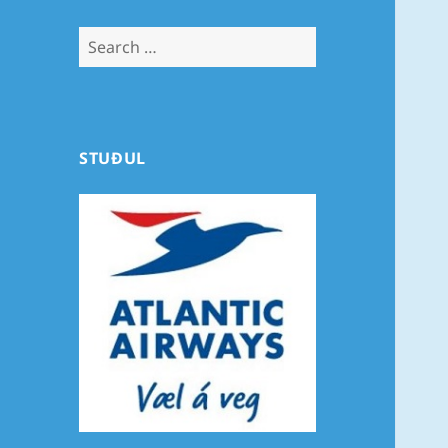
Search
for:
STUÐUL