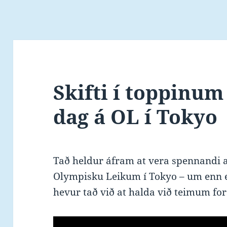
Skifti í toppinum 
dag á OL í Tokyo
Tað heldur áfram at vera spennandi at
Olympisku Leikum í Tokyo – um enn ei
hevur tað við at halda við teimum f