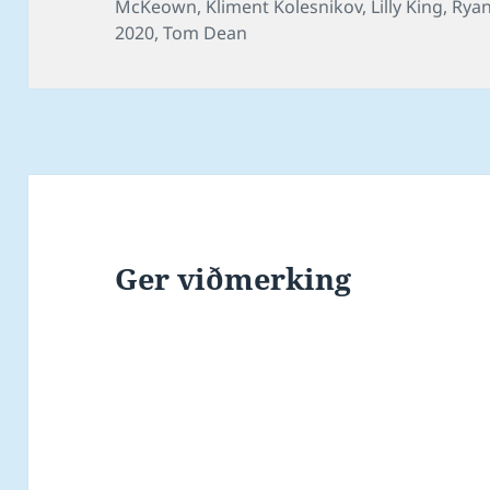
on
McKeown
,
Kliment Kolesnikov
,
Lilly King
,
Rya
2020
,
Tom Dean
Ger viðmerking