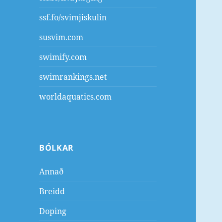
ssf.fo/svimjiskulin
susvim.com
swimify.com
swimrankings.net
worldaquatics.com
BÓLKAR
Annað
Breidd
Doping