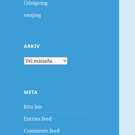
Útbúgving
venjing
ARKIV
Arkiv
META
Rita inn
Entries feed
Comments feed