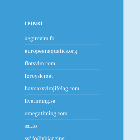
LEINKI
aegirsvim.fo
europeanaquatics.org
flotsvim.com
føroysk met
havnarsvimjifelag.com
livetiming.se
omegatiming.com
ssf.fo
ssf.fo/livbjarging