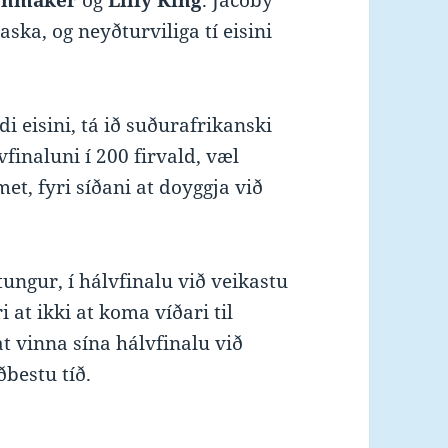
enmaker
og
Lilly King
. Jacoby
aska, og neyðturviliga tí eisini
di eisini, tá ið suðurafrikanski
vfinaluni í 200 firvald, væl
met, fyri síðani at doyggja við
tungur, í hálvfinalu við veikastu
 at ikki at koma víðari til
t vinna sína hálvfinalu við
ðbestu tíð.