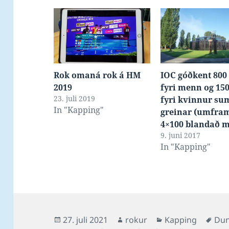
Rok omaná rok á HM
IOC góðkent 800 
2019
fyri menn og 150
23. juli 2019
fyri kvinnur su
In "Kapping"
greinar (umfra
4×100 blandað m
9. juni 2017
In "Kapping"
Posted
Author
Categories
Tag
27. juli 2021
rokur
Kapping
Dun