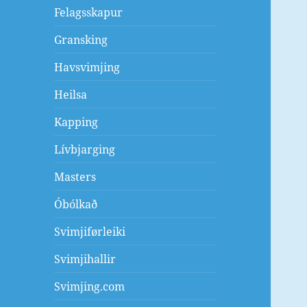
Felagsskapur
Gransking
Havsvimjing
Heilsa
Kapping
Lívbjarging
Masters
Óbólkað
Svimjiførleiki
Svimjihallir
Svimjing.com