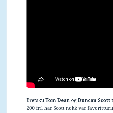
Bretsku
Tom Dean
og
Duncan Scott
t
200 frí, har Scott nokk var favorittu