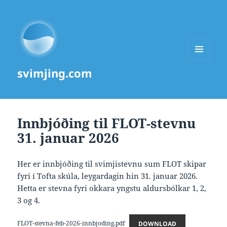
MENU
svimjing.com
AND
WIDGETS
Innbjóðing til FLOT-stevnu
31. januar 2026
Her er innbjóðing til svimjistevnu sum FLOT skipar
fyri í Tofta skúla, leygardagin hin 31. januar 2026.
Hetta er stevna fyri okkara yngstu aldursbólkar 1, 2,
3 og 4.
FLOT-stevna-feb-2026-innbjoding.pdf
DOWNLOAD