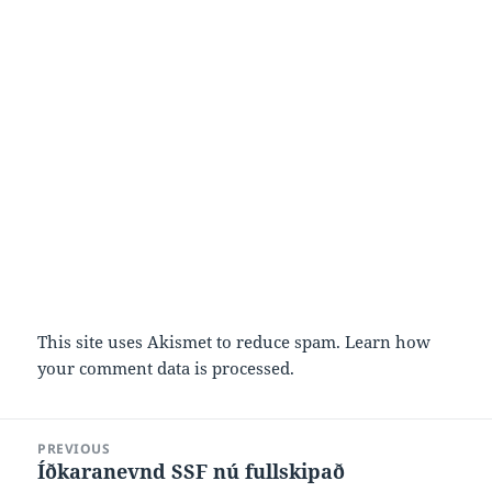
This site uses Akismet to reduce spam.
Learn how
your comment data is processed.
Post
PREVIOUS
navigation
Íðkaranevnd SSF nú fullskipað
Previous