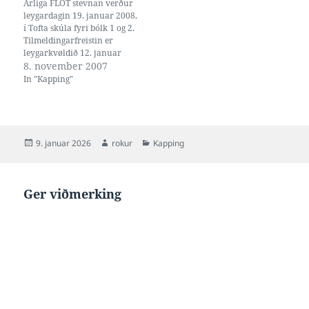
Árliga FLOT stevnan verður
leygardagin 19. januar 2008,
í Tofta skúla fyri bólk 1 og 2.
Tilmeldingarfreistin er
leygarkvøldið 12. januar
2008 kl 19:00, um talan er
8. november 2007
um WinGrodan
In "Kapping"
tilmeldingarfílu, og annars
leygarkvøldið 5. januar 2008.
Sí viðfestu innbjóðing og
kappingarfílu.
Posted
Author
Categories
9. januar 2026
rokur
Kapping
on
Ger viðmerking