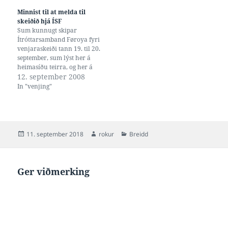
stig til, at heystfrítíðin hjá
Minnist til at melda til
skúlunum ikki fer framvið í…
skeiðið hjá ÍSF
Sum kunnugt skipar
Ítróttarsamband Føroya fyri
venjaraskeiði tann 19. til 20.
september, sum lýst her á
heimasíðu teirra, og her á
hesari heimasíðu. Talan er
12. september 2008
um fyrsta grundskeið í
In "venjing"
venjingarútbúgvingini hjá
Dansk Idrætsforbund,
"Træner 1", sum er krav til at
kunna fara á víðkaðu skeið
teirra. Og um eg skilji…
Posted
Author
Categories
11. september 2018
rokur
Breidd
on
Ger viðmerking