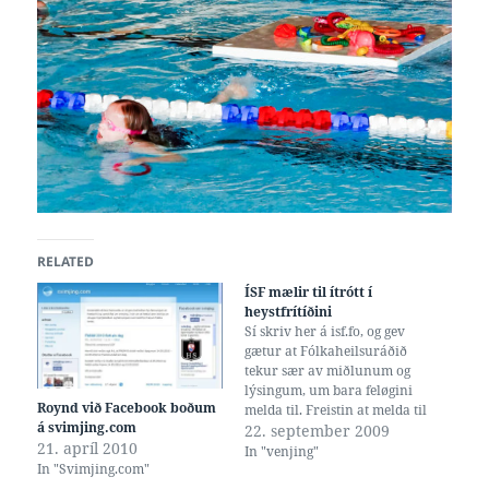
RELATED
ÍSF mælir til ítrótt í
heystfrítíðini
Sí skriv her á isf.fo, og gev
gætur at Fólkaheilsuráðið
tekur sær av miðlunum og
lýsingum, um bara feløgini
Roynd við Facebook boðum
melda til. Freistin at melda til
á svimjing.com
er nú fríggjadagin tann 25.
22. september 2009
21. apríl 2010
september ... Ítróttasamband
In "venjing"
In "Svimjing.com"
Føroya ynskir saman við
Fólkaheilsuráðnum at taka