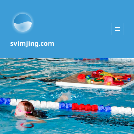
MENU
svimjing.com
AND
WIDGETS