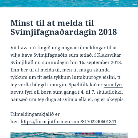
Minst til at melda til
Svimjifagnaðardagin 2018
Vit hava nú fingið nóg nógvar tilmeldingar til at
vilja hava Svimjifagnaðin
sum ætlað
, í Klaksvíkar
Svimjihøll nú sunnudagin hin 16. september 2018.
Enn ber til
at melda til
, men tit mugu skunda
tykkum um tit ætla tykkum luttøkuprógv eisini, tí
tey verða bíløgd í morgin. Spælitiltakið er
sum fyrr
nevnt
fyri øll børn sum ganga í 4. til 7. skúlaflokki,
óansæð um tey duga at svimja ella ei, og er ókeypis.
Tilmeldingarskjalið er
her:
https://form.jotformeu.com/81702240601341