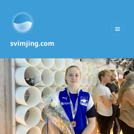
MENU
svimjing.com
AND
WIDGETS