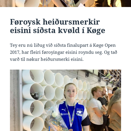
Føroysk heiðursmerkir
eisini síðsta kvøld í Køge
Tey eru nú liðug við síðsta finalupart á Køge Open
2017, har fleiri føroyingar eisini royndu seg. Og tað
varð til nøkur heiðursmerki eisini.