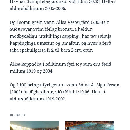
Havnar Svimjifelag
bronsu
, við tíðini 30.33. Hetta í
aldursbólkinum 2005-2006.
Og í somu grein vann Alisa Vestergård (2003) úr
Suðuroyar Svimjifelag bronsu, í heldur
modbydeligu ‘útskiljingskapping’, har tey svimja
kappinginga umaftur og umaftur, og hvørja ferð
taka spakuligasta frá, til bara 2 eru eftir.
Alisa kappaðist í bólkinum fyri tey sum eru fødd
millum 1919 og 2004.
Og í 100 bringu fyri gentur vann Sólvá A. Sigurðsson
(2002) úr Ægir
silvur
, við tíðini 1:19.06. Hetta í
aldursbólkinum 1919-2002.
RELATED