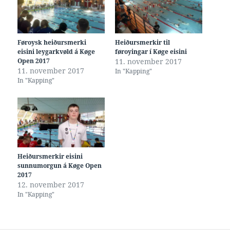
Føroysk heiðursmerki
Heiðursmerkir til
eisini leygarkvøld á Køge
føroyingar í Køge eisini
Open 2017
11. november 2017
11. november 2017
In "Kapping"
In "Kapping"
Heiðursmerkir eisini
sunnumorgun á Køge Open
2017
12. november 2017
In "Kapping"