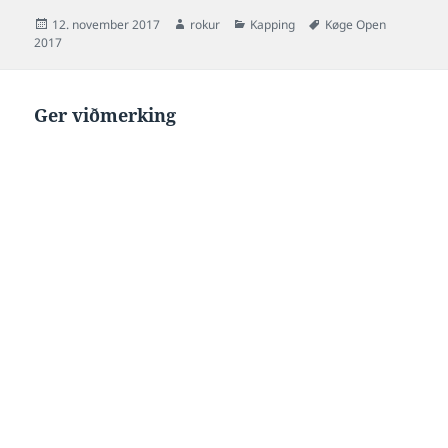
Posted
Author
Categories
Tags
12. november 2017
rokur
Kapping
Køge Open
on
2017
Ger viðmerking