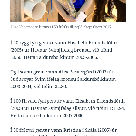
Alisa Vestergård bronsu í 50 frí ‘útskiljing’ á Køge Open 2017
Í 50 rygg fyri gentur vann Elisabeth Erlendsdóttir
(2005) úr Havnar Svimjifelag
bronsu
, við tíðini
33.56. Hetta í aldursbólkinum 2005-2006.
Og í somu grein vann Alisa Vestergård (2003) úr
Suðuroyar Svimjifelag
bronsu
í aldursbólkinum
2003-2004, við tíðini 32.30.
Í 100 firvald fyri gentur vann Elisabeth Erlendsdóttir
(2005) úr Havnar Svimjfelag
silvur
, við tíðini 1:13.94.
Hetta í aldursbólkinum 2005-2006.
Í 50 frí fyri gentur vann Kristina í Skála (2005) úr