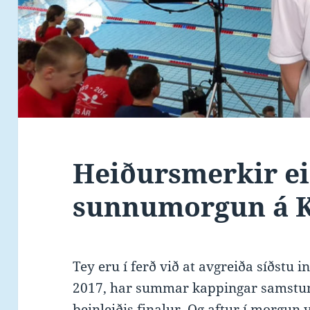
Heiðursmerkir ei
sunnumorgun á K
Tey eru í ferð við at avgreiða síðstu 
2017, har summar kappingar samstun
beinleiðis finalur. Og aftur í morgun