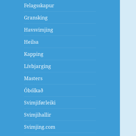
Felagsskapur
Gransking
Havsvimjing
Heilsa
Kapping
Lívbjarging
Masters
Óbólkað
Svimjiførleiki
Svimjihallir
Svimjing.com