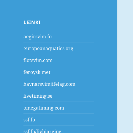
LEINKI
aegirsvim.fo
europeanaquatics.org
flotsvim.com
føroysk met
havnarsvimjifelag.com
livetiming.se
omegatiming.com
ssf.fo
ssf.fo/livbjarging