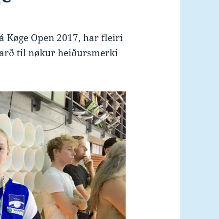
 á Køge Open 2017, har fleiri
varð til nøkur heiðursmerki