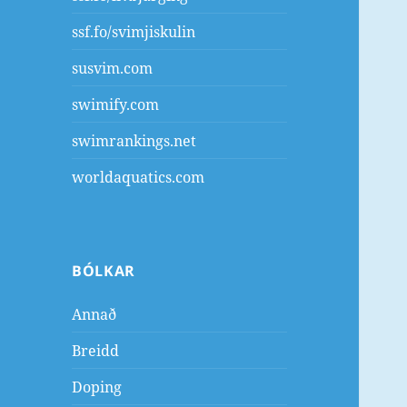
ssf.fo/svimjiskulin
susvim.com
swimify.com
swimrankings.net
worldaquatics.com
BÓLKAR
Annað
Breidd
Doping