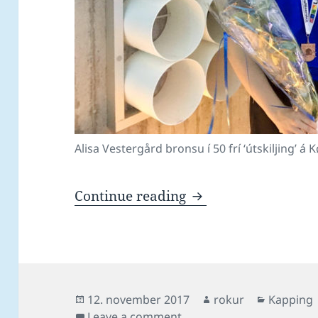
Alisa Vestergård bronsu í 50 frí ‘útskiljing’ 
Føroysk heiðursmerk
Continue reading
Posted
Author
Categori
12. november 2017
rokur
Kapping
on
on Føroysk heiðursmerkir 
Leave a comment