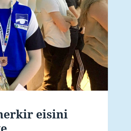
erkir eisini
ge