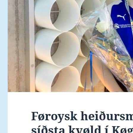
Føroysk heiðursm
síðsta kvøld í Kø