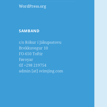
WordPress.org
SAMBAND
c/o Rókur í Jákupsstovu
Brekkuvegur 10
FO-650 Toftir
Føroyar
tlf +298 219754
admin [at] svimjing.com