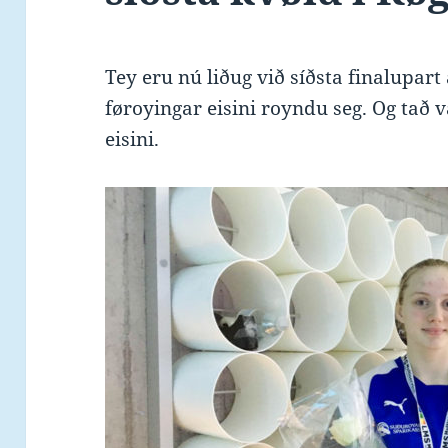
Tey eru nú liðug við síðsta finalupart
føroyingar eisini royndu seg. Og tað 
eisini.