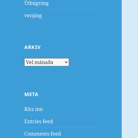
Útbúgving
venjing
ARKIV
Arkiv
META
Rita inn
Entries feed
Comments feed