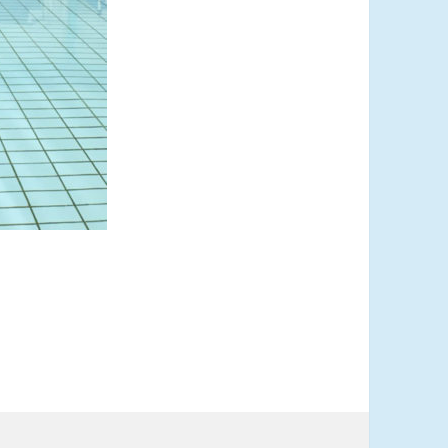
ni sunnumorgun á Køge Open 2017