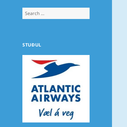
Search
for:
STUÐUL