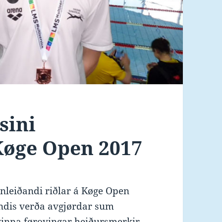
sini
øge Open 2017
innleiðandi riðlar á Køge Open
dis verða avgjørdar sum
 vinna føroyingar heiðursmerkir,