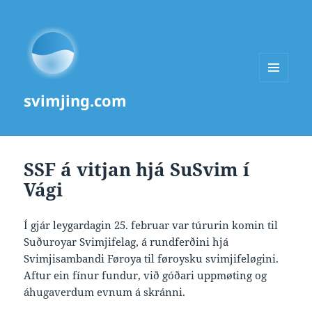
MENU
svimjing.com
AND
WIDGETS
SSF á vitjan hjá SuSvim í
Vági
Í gjár leygardagin 25. februar var túrurin komin til
Suðuroyar Svimjifelag, á rundferðini hjá
Svimjisambandi Føroya til føroysku svimjifeløgini.
Aftur ein fínur fundur, við góðari uppmøting og
áhugaverdum evnum á skránni.