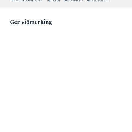
26. februar 2012
rokur
Óbólkað
ssf
,
susvim
on
Ger viðmerking