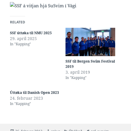
RELATED
SSF úttøka til NMU 2025
29. apríl 2025
In "Kapping"
SSF til Bergen Swim Festival
2019
3. apríl 2019
In "Kapping"
Úttøka til Danish Open 2023
24. februar 2023
In "Kapping"
Posted
Author
Categories
Tags