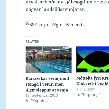
úrvalsarbeiði, av sjálvsøgdum orsøku
nógvar landsliðssvimjarar.
RELATED
Móttøka fyri Kris
Klaksvíkar Svimjihøll
Klaksvík í kvøld
stongd í vetur, men
7. mai 2007
Ægir sleppur at venja
In "Kapping"
18. september 2013
In "Kapping"