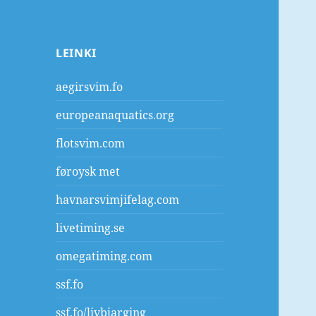
LEINKI
aegirsvim.fo
europeanaquatics.org
flotsvim.com
føroysk met
havnarsvimjifelag.com
livetiming.se
omegatiming.com
ssf.fo
ssf.fo/livbjarging