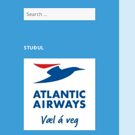
Search
for:
STUÐUL