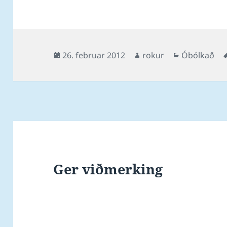
Posted
Author
Categories
26. februar 2012
rokur
Óbólkað
on
Ger viðmerking