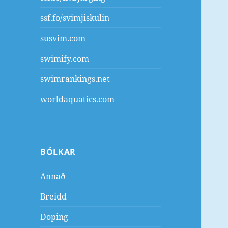
ssf.fo/svimjiskulin
susvim.com
swimify.com
swimrankings.net
worldaquatics.com
BÓLKAR
Annað
Breidd
Doping