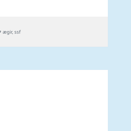
Tags
ægir
,
ssf