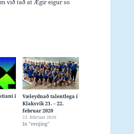
m við tað at Ægir eigur so
tiani í
Væleydnað talentlega í
Klaksvík 21. – 22.
februar 2020
23. februar 2020
In "venjing"