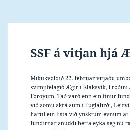
SSF á vitjan hjá 
Mikukvøldið 22. februar vitjaðu umb
svimjifelagið Ægir í Klaksvík, í røðini 
Føroyum. Tað varð enn ein fínur fund
við somu skrá sum í Fuglafirði, Leirv
hartil ein lista við ynsktum evnum at 
fundirnar snúddi hetta eyka seg nú r