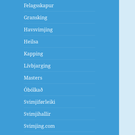
Felagsskapur
Gransking
Havsvimjing
Heilsa
Kapping
Lívbjarging
Masters
Óbólkað
Svimjiførleiki
Svimjihallir
Svimjing.com