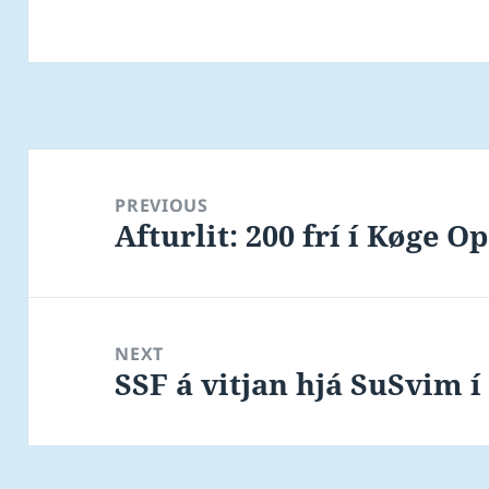
Post
navigation
PREVIOUS
Afturlit: 200 frí í Køge O
Previous
post:
NEXT
SSF á vitjan hjá SuSvim í
Next
post: