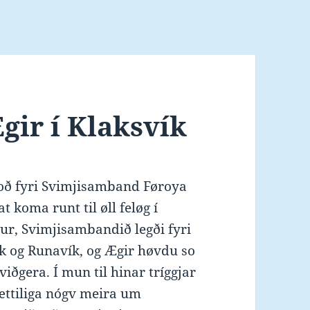
Ægir í Klaksvík
oð fyri Svimjisamband Føroya
at koma runt til øll feløg í
ur, Svimjisambandið legði fyri
ík og Runavík, og Ægir høvdu so
viðgera. Í mun til hinar tríggjar
ættiliga nógv meira um