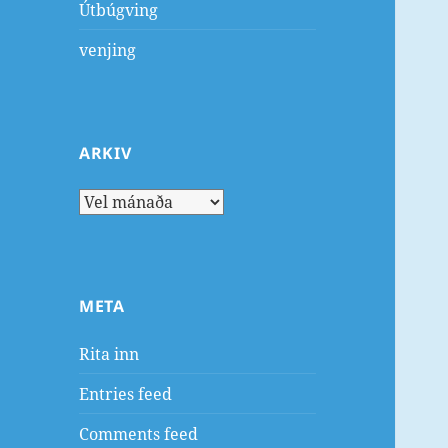
Útbúgving
venjing
ARKIV
Arkiv
META
Rita inn
Entries feed
Comments feed