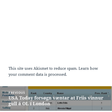
This site uses Akismet to reduce spam.
Learn how
your comment data is processed.
Post
PREVIOUS
navigation
USA Today forsøgn væntar at Friis vinnur
Previous
gull á OL í London
post: