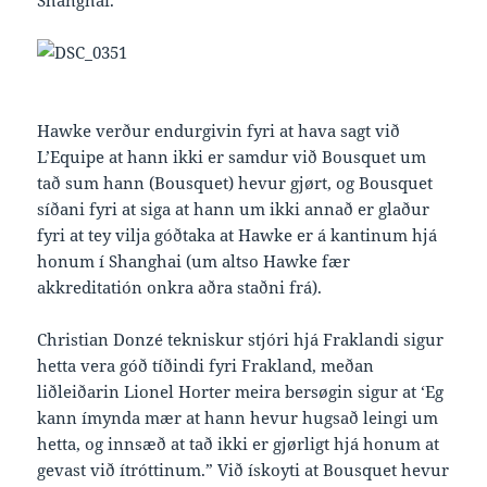
Shanghai.
Hawke verður endurgivin fyri at hava sagt við
L’Equipe at hann ikki er samdur við Bousquet um
tað sum hann (Bousquet) hevur gjørt, og Bousquet
síðani fyri at siga at hann um ikki annað er glaður
fyri at tey vilja góðtaka at Hawke er á kantinum hjá
honum í Shanghai (um altso Hawke fær
akkreditatión onkra aðra staðni frá).
Christian Donzé tekniskur stjóri hjá Fraklandi sigur
hetta vera góð tíðindi fyri Frakland, meðan
liðleiðarin Lionel Horter meira bersøgin sigur at ‘Eg
kann ímynda mær at hann hevur hugsað leingi um
hetta, og innsæð at tað ikki er gjørligt hjá honum at
gevast við ítróttinum.” Við ískoyti at Bousquet hevur