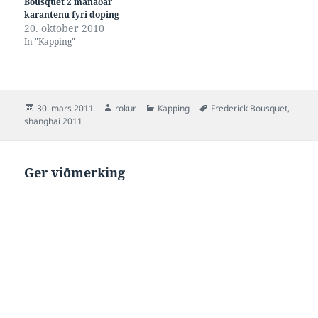
Bousquet 2 mánaðar
karantenu fyri doping
20. oktober 2010
In "Kapping"
Posted
Author
Categories
Tags
30. mars 2011
rokur
Kapping
Frederick Bousquet
,
on
shanghai 2011
Ger viðmerking