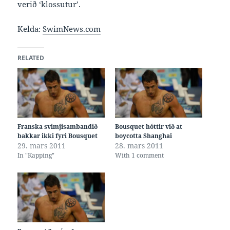
verið ‘klossutur’.
Kelda:
SwimNews.com
RELATED
Franska svimjisambandið
Bousquet hóttir við at
bakkar ikki fyri Bousquet
boycotta Shanghai
29. mars 2011
28. mars 2011
In "Kapping"
With 1 comment