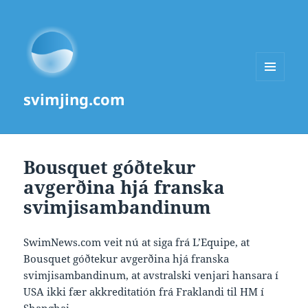
MENU
svimjing.com
AND
WIDGETS
Bousquet góðtekur
avgerðina hjá franska
svimjisambandinum
SwimNews.com veit nú at siga frá L’Equipe, at
Bousquet góðtekur avgerðina hjá franska
svimjisambandinum, at avstralski venjari hansara í
USA ikki fær akkreditatión frá Fraklandi til HM í