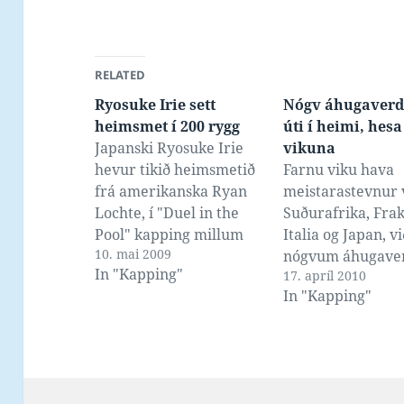
RELATED
Ryosuke Irie sett
Nógv áhugaverd 
heimsmet í 200 rygg
úti í heimi, hesa
Japanski Ryosuke Irie
vikuna
hevur tikið heimsmetið
Farnu viku hava
frá amerikanska Ryan
meistarastevnur v
Lochte, í "Duel in the
Suðurafrika, Frak
Pool" kapping millum
Italia og Japan, v
10. mai 2009
Avstralia og Japan.
nógvum áhugav
In "Kapping"
17. apríl 2010
Lochte svam 1:53.94 á
úrslitum. Sum hei
In "Kapping"
OL í Beijing, men nú
nú at superdrakt
hevur 19 ára gamli Irie
veruliga gjørdi m
svomið 1:52.86, altso
tað at tað var lan
undir 1:53, í Arena X-
millum vinnaratí
glide buksum í Descente
betur enn í fjør, v