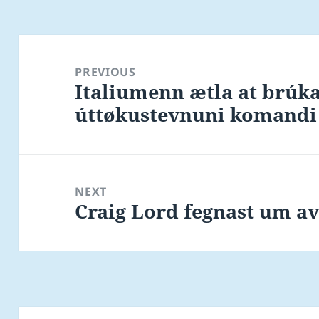
Post
navigation
PREVIOUS
Italiumenn ætla at brúka
Previous
úttøkustevnuni komandi 
post:
NEXT
Craig Lord fegnast um av
Next
post: