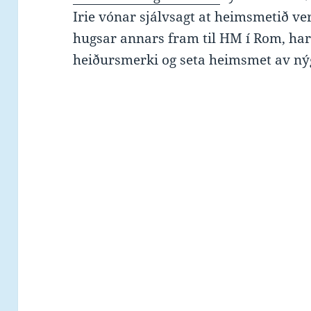
Irie vónar sjálvsagt at heimsmetið v
hugsar annars fram til HM í Rom, har
heiðursmerki og seta heimsmet av n