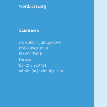
WordPress.org
SAMBAND
c/o Rókur í Jákupsstovu
Brekkuvegur 10
FO-650 Toftir
Føroyar
tlf +298 219754
admin [at] svimjing.com