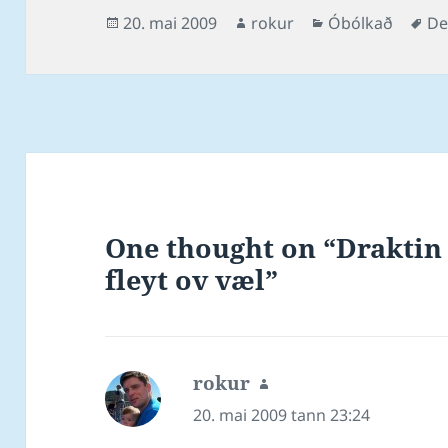
buksum. Les
at so fá tjóðarme
Posted
Author
Categories
Ta
20. mai 2009
rokur
Óbólkað
De
SwimInfo.com
sett, og við tað at
on
vinnaratíðirnar 
One thought on “Draktin 
fleyt ov væl”
rokur
says:
20. mai 2009 tann 23:24