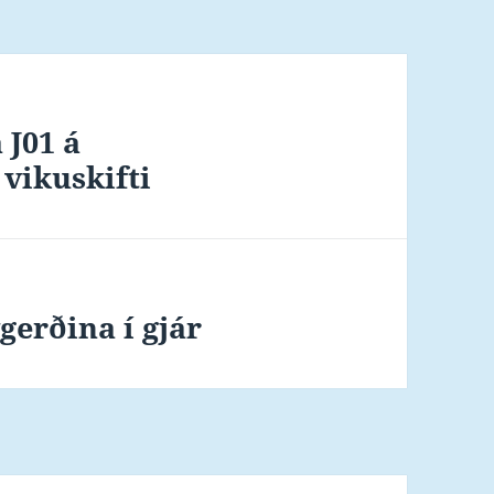
 J01 á
vikuskifti
gerðina í gjár