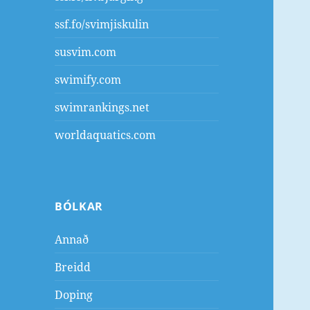
ssf.fo/svimjiskulin
susvim.com
swimify.com
swimrankings.net
worldaquatics.com
BÓLKAR
Annað
Breidd
Doping