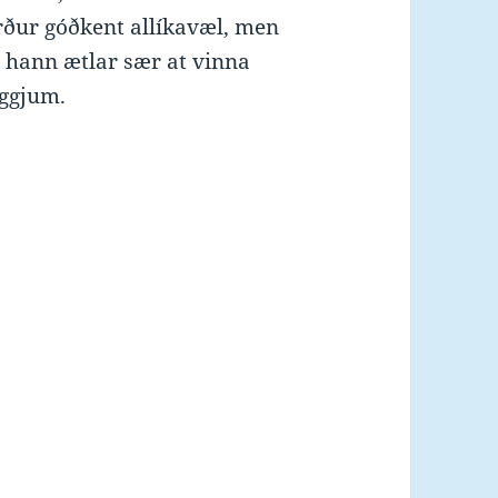
erður góðkent allíkavæl, men
 hann ætlar sær at vinna
ýggjum.