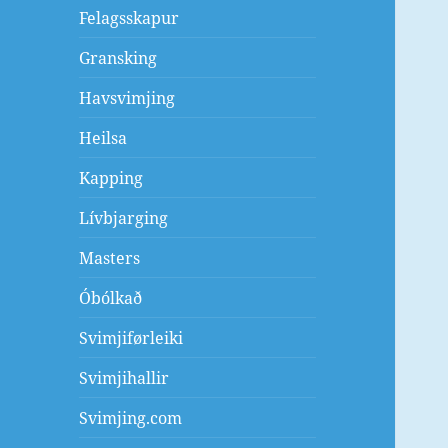
Felagsskapur
Gransking
Havsvimjing
Heilsa
Kapping
Lívbjarging
Masters
Óbólkað
Svimjiførleiki
Svimjihallir
Svimjing.com