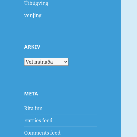
Útbúgving
venjing
ARKIV
Arkiv
META
Rita inn
Entries feed
Comments feed