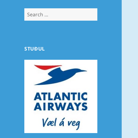
Search
for:
STUÐUL