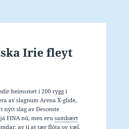
ska Irie fleyt
ndir heimsmet í 200 rygg í
era av slagnum Arena X-glide,
t nýtt slag av Descente
 hjá FINA nú, men eru
sambært
ømdar, av tí at tær flóta ov væl.