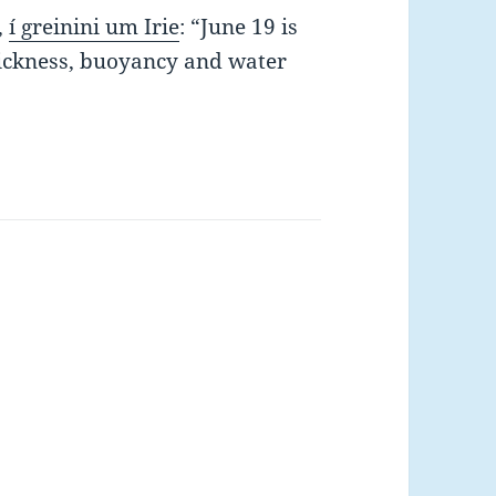
,
í greinini um Irie
: “June 19 is
hickness, buoyancy and water