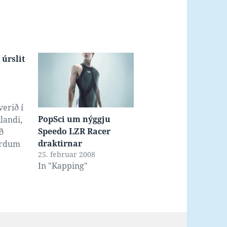
úrslit
erið í
PopSci um nýggju
landi,
Speedo LZR Racer
ið
draktirnar
erdum
25. februar 2008
ld sæst
In "Kapping"
irnar
un, við
gt
ðir
ið tað