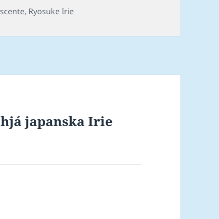
t eru
gs
scente
,
Ryosuke Irie
á…
hjá japanska Irie