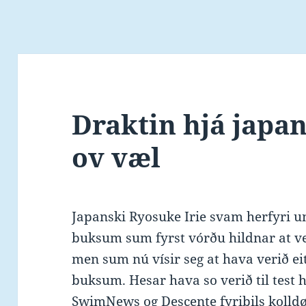
Draktin hjá japan
ov væl
Japanski Ryosuke Irie svam herfyri u
buksum sum fyrst vórðu hildnar at v
men sum nú vísir seg at hava verið eit
buksum. Hesar hava so verið til test
SwimNews og Descente
fyribils kolld