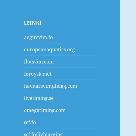
LEINKI
aegirsvim.fo
europeanaquatics.org
flotsvim.com
føroysk met
havnarsvimjifelag.com
livetiming.se
omegatiming.com
ssf.fo
ssf.fo/livbjarging