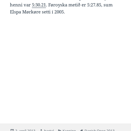
henni var
5:30.21
. Føroyska metið er 5:27.85, sum
Elspa Mørkøre setti í 2005.
Posted
Author
Categories
Tags
2. apríl 2013
bartal
Kapping
Danish Open 2013
,