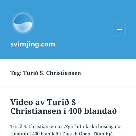
MENU
svimjing.com
AND
WIDGETS
Tag:
Turið S. Christiansen
Video av Turið S
Christiansen í 400 blandað
Turið S. Christiansen úr Ægir luttók skírhósdag í b-
finaluni í 400 blandað í Danish Open. Tíðin hjá