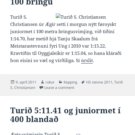
100 bringu
Turið S.
Christiansen úr Ægir setti í morgun nýtt føroyskt
juniormet í 100 metra bringusvimjing, við tíðini
1:14.70, har metið hjá Tanju Skaalum frá
Meistarastevnuni fyri Ung í 2010 var 1:15.22.
Kravtíðin til Oyggjaleikir er 1:15.04, so hana kláraði
hon eisini so væl og virðiliga. Sí
úrslit
.
Posted
Author
Categories
Tags
9. apríl 2011
rokur
Kapping
HS stevna 2011
,
Turið
on
on Turið 1:14.70 og juniormet í 100 
S. Christiansen
Leave a comment
Turið 5:11.41 og juniormet í
400 blandað
Ægir-svimjarin Turið S.