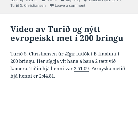
on
on Video av Turið S Christians
Turið S. Christiansen
Leave a comment
Video av Turið og nýtt
evropeiskt met í 200 bringu
Turið S. Christiansen úr Ægir luttók í B-finaluni í
200 bringu. Her síggja vit hana á bana 2 tætt við
kamera. Tíðin hjá henni var
2:51.09
. Føroyska metið
hjá henni er
2:44.81
.