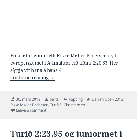
Eina løtu seinni setti Rikke Møller Pedersen nýtt
evropeiskt met í A-finaluni við tíðini
2:20.53
. Her
síggja vit hana á bana 4.
Video av Turið og nýtt evropeiskt met í
Continue reading
Posted
Author
Categories
Tags
30. mars 2013
bartal
Kapping
Danish Open 2013
,
on
Rikke Møller Pedersen
,
Turið S. Christiansen
on Video av Turið og nýtt evropeiskt met í 200 bringu
Leave a comment
Turið 2:23.95 og juniormet í