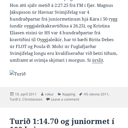
Hon átti sjálv metið á 2:27.25 frá FM í fjør. Magnus
Jákupsson úr Havnar Svimjifelag var 4
hundraðpartar frá juniormetinum hjá Kára í 50 rygg
(undir oyggjaleikakravtíðina á 26.25), og Kristina
Eliasen eisini úr HS var 4 hundraðpartar frá
kravtíðini til Oyggjaleikir, har tó bæði Birita Debes
úr FLOT og Poula Ø. Mohr úr Fuglafjarðar
Svimjifelag longu eru kvalifiseraðar við betri tíðum,
umframt at svimja skjótari í morgun. Sí
úrslit
.
Posted
Author
Categories
Tags
10. apríl 2011
rokur
Kapping
HS stevna 2011
,
on
on Turið 2:26.55 og juniormet 
Turið S. Christiansen
Leave a comment
Turið 1:14.70 og juniormet í