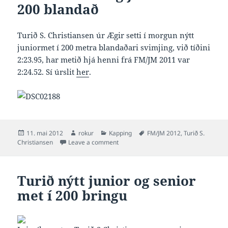
200 blandað
Turið S. Christiansen úr Ægir setti í morgun nýtt
juniormet í 200 metra blandaðari svimjing, við tíðini
2:23.95, har metið hjá henni frá FM/JM 2011 var
2:24.52. Sí úrslit
her
.
Posted
Author
Categories
Tags
11. mai 2012
rokur
Kapping
FM/JM 2012
,
Turið S.
on
on Turið 2:23.95 og juniormet í 200 bl
Christiansen
Leave a comment
Turið nýtt junior og senior
met í 200 bringu