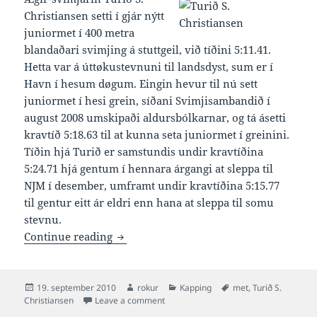
Christiansen setti í gjár nýtt
juniormet í 400 metra
blandaðari svimjing á stuttgeil, við tíðini 5:11.41.
Hetta var á úttøkustevnuni til landsdyst, sum er í
Havn í hesum døgum. Eingin hevur til nú sett
juniormet í hesi grein, síðani Svimjisambandið í
august 2008 umskipaði aldursbólkarnar, og tá ásetti
kravtíð 5:18.63 til at kunna seta juniormet í greinini.
Tíðin hjá Turið er samstundis undir kravtíðina
5:24.71 hjá gentum í hennara árgangi at sleppa til
NJM í desember, umframt undir kravtíðina 5:15.77
til gentur eitt ár eldri enn hana at sleppa til somu
stevnu.
Turið 5:11.41 og juniormet í 400 blanda
Continue reading
Posted
Author
Categories
Tags
19. september 2010
rokur
Kapping
met
,
Turið S.
on
on Turið 5:11.41 og juniormet í 400 bl
Christiansen
Leave a comment