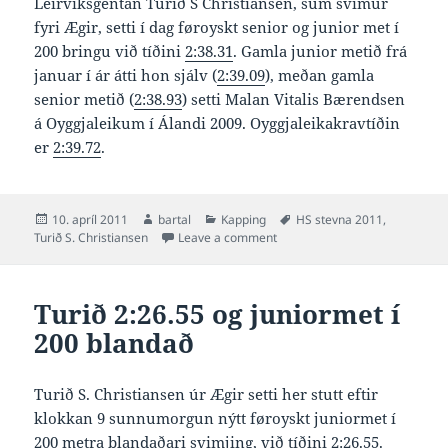
Leirvíksgentan Turið S Christiansen, sum svimur
fyri Ægir, setti í dag føroyskt senior og junior met í
200 bringu við tíðini
2:38.31
. Gamla junior metið frá
januar í ár átti hon sjálv (
2:39.09
), meðan gamla
senior metið (
2:38.93
) setti Malan Vitalis Bærendsen
á Oyggjaleikum í Álandi 2009. Oyggjaleikakravtíðin
er
2:39.72
.
Posted
Author
Categories
Tags
10. apríl 2011
bartal
Kapping
HS stevna 2011
,
on
on Turið nýtt junior og senior 
Turið S. Christiansen
Leave a comment
Turið 2:26.55 og juniormet í
200 blandað
Turið S. Christiansen úr Ægir setti her stutt eftir
klokkan 9 sunnumorgun nýtt føroyskt juniormet í
200 metra blandaðari svimjing, við tíðini 2:26.55.