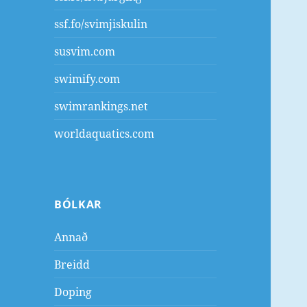
ssf.fo/svimjiskulin
susvim.com
swimify.com
swimrankings.net
worldaquatics.com
BÓLKAR
Annað
Breidd
Doping