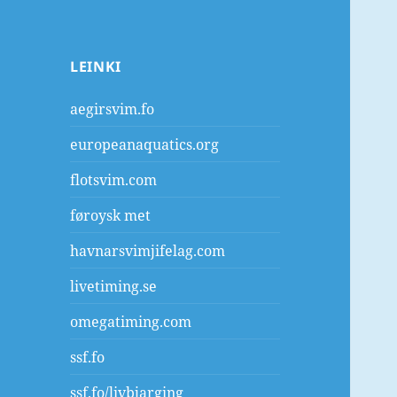
LEINKI
aegirsvim.fo
europeanaquatics.org
flotsvim.com
føroysk met
havnarsvimjifelag.com
livetiming.se
omegatiming.com
ssf.fo
ssf.fo/livbjarging