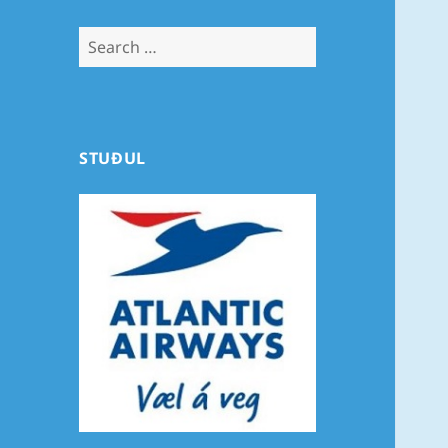
Search
for:
STUÐUL