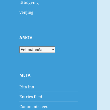
Útbúgving
venjing
ARKIV
Arkiv
META
Rita inn
Entries feed
Comments feed