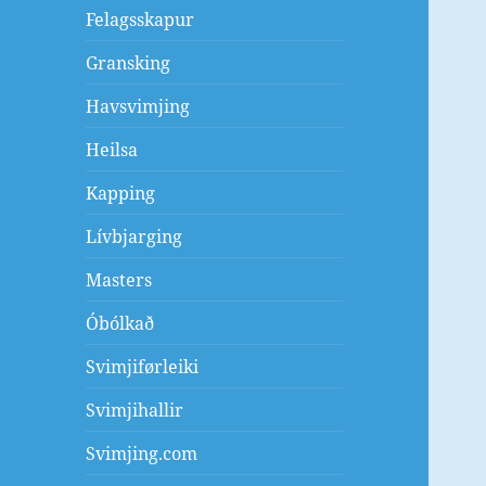
Felagsskapur
Gransking
Havsvimjing
Heilsa
Kapping
Lívbjarging
Masters
Óbólkað
Svimjiførleiki
Svimjihallir
Svimjing.com