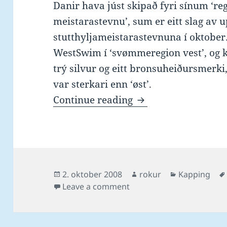
Danir hava júst skipað fyri sínum ‘reg
meistarastevnu’, sum er eitt slag av 
stutthyljameistarastevnuna í oktober.
WestSwim í ‘svømmeregion vest’, og k
trý silvur og eitt bronsuheiðursmerki,
var sterkari enn ‘øst’.
Elspa ger um seg í 
Continue reading
Posted
Author
Categories
2. oktober 2008
rokur
Kapping
on
on Elspa ger um seg í DK
Leave a comment