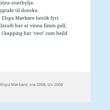
ións-stutthylja-
upptakt til donsku
 Elspa Mørkøre luttók fyri
láraði har at vinna fimm gull,
 í kapping har ‘vest’ sum heild
DK
Tags
Elspa Mørkøre
,
srø 2008
,
srv 2008