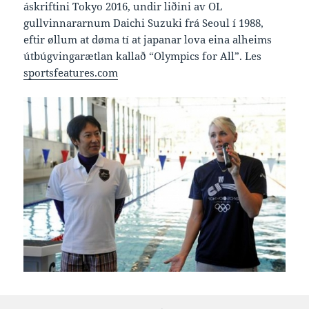
áskriftini Tokyo 2016, undir liðini av OL
gullvinnararnum Daichi Suzuki frá Seoul í 1988,
eftir øllum at døma tí at japanar lova eina alheims
útbúgvingarætlan kallað “Olympics for All”. Les
sportsfeatures.com