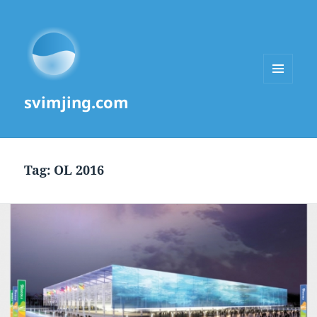
MENU
svimjing.com
AND
WIDGETS
Tag:
OL 2016