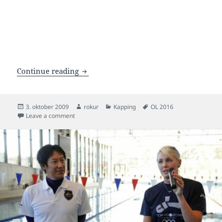
OL 2016 verður í Rio
Continue reading
Posted
Author
Categories
Tags
3. oktober 2009
rokur
Kapping
OL 2016
on
on OL 2016 verður í Rio
Leave a comment