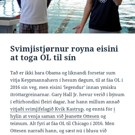
Svimjistjørnur royna eisini
at toga OL til sín
Tað er ikki bara Obama og líknandi forsetar sum
vitja Keypmannahavn í hesum døgum, til at fáa OL í
2016 sín veg, men eisini ‘legendur’ innan ymisku
ítróttargreinarnar. Gary Hall Jr. hevur verið í býnum
í eftirhondini fleiri dagar, har hann millum annað
vitjaði svimjifelagið Kvik Kastrup
, og enntá fór
í
hylin at venja saman við Jeanette Ottesen
og
teimum. Alt fyri at fáa OL til Chicago í 2016. Men
Ottesen narraði hann, og sæst nú í blusu við