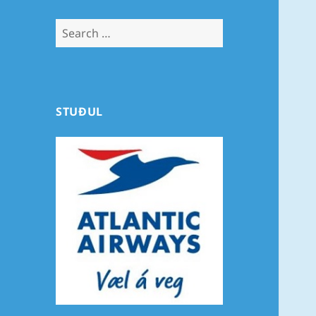
Search
for:
STUÐUL