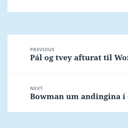
Post
navigation
PREVIOUS
Pál og tvey afturat til Wo
Previous
post:
NEXT
Bowman um andingina í 
Next
post: