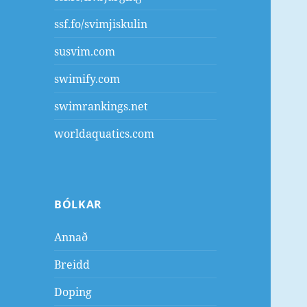
ssf.fo/svimjiskulin
susvim.com
swimify.com
swimrankings.net
worldaquatics.com
BÓLKAR
Annað
Breidd
Doping