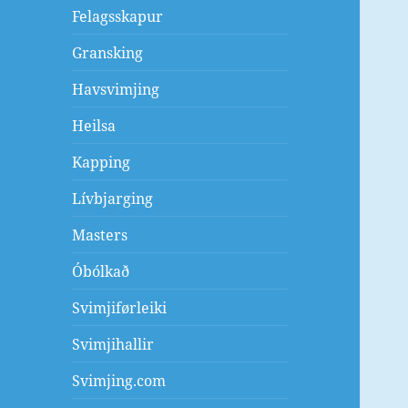
Felagsskapur
Gransking
Havsvimjing
Heilsa
Kapping
Lívbjarging
Masters
Óbólkað
Svimjiførleiki
Svimjihallir
Svimjing.com