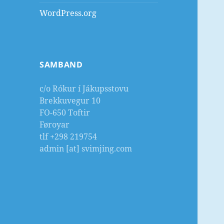
WordPress.org
SAMBAND
c/o Rókur í Jákupsstovu
Brekkuvegur 10
FO-650 Toftir
Føroyar
tlf +298 219754
admin [at] svimjing.com