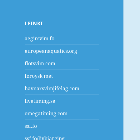
LEINKI
aegirsvim.fo
europeanaquatics.org
flotsvim.com
føroysk met
havnarsvimjifelag.com
livetiming.se
omegatiming.com
ssf.fo
ssf.fo/livbjarging