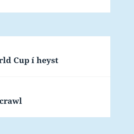
rld Cup í heyst
crawl