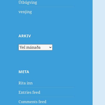
Útbúgving
venjing
ARKIV
Arkiv
META
Rita inn
Entries feed
Comments feed