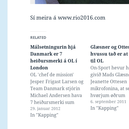
Sí meira á www.rio2016.com
RELATED
Málsetningurin hjá
Glæsner og Ott
Danmark er 7
hvussu tað er at
heiðursmerki á OL í
til OL
London
On-Sport hevur h
OL 'chef de mission'
givið Mads Glæsn
Jesper Frigast Larsen og
Jeanette Ottesen
Team Danmark stjórin
mikrofonina, at s
Michael Andersen hava
hvørjum øðrum
6. september 2011
7 heiðursmerki sum
spurningar um OL
In "Kapping"
29. januar 2012
málsetning á OL í
London.
In "Kapping"
London nú um eitt hálvt
ár, ið er sama tal sum til