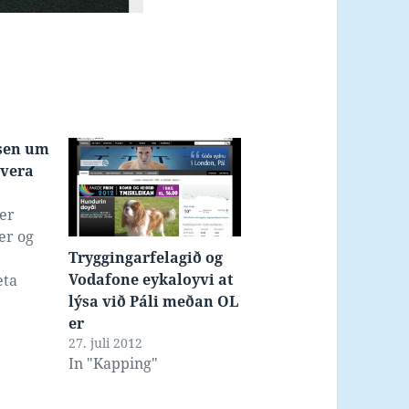
esen um
 vera
er
er og
Tryggingarfelagið og
Vodafone eykaloyvi at
eta
lýsa við Páli meðan OL
er
 í
27. juli 2012
In "Kapping"