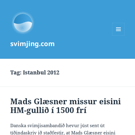
MENU
svimjing.com
AND
WIDGETS
Tag:
Istanbul 2012
Mads Glæsner missur eisini
HM-gullið í 1500 frí
Danska svimjisambandið hevur júst sent út
tíðindaskriv ið staðfestir, at Mads Glæsner eisini