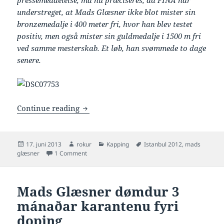
pressemeddelelse, må nu præciseres, da FINA har
understreget, at Mads Glæsner ikke blot mister sin
bronzemedalje i 400 meter fri, hvor han blev testet
positiv, men også mister sin guldmedalje i 1500 m fri
ved samme mesterskab. Et løb, han svømmede to dage
senere.
Mads Glæsner missur eisini HM-gullið í
Continue reading
Posted
Author
Categories
Tags
17. juni 2013
rokur
Kapping
Istanbul 2012
,
mads
on
on Mads Glæsner missur eisini HM-gullið í 1500 fr
glæsner
1 Comment
Mads Glæsner dømdur 3
mánaðar karantenu fyri
doping