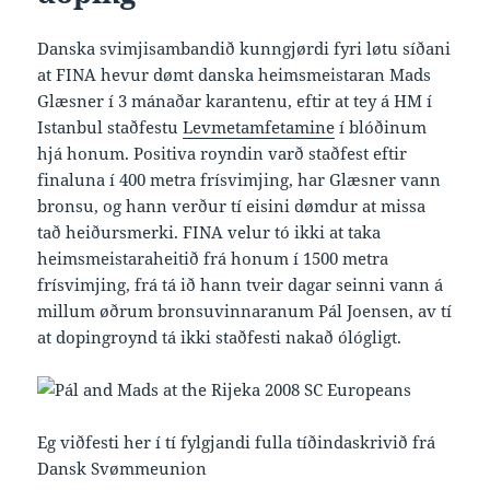
Danska svimjisambandið kunngjørdi fyri løtu síðani
at FINA hevur dømt danska heimsmeistaran Mads
Glæsner í 3 mánaðar karantenu, eftir at tey á HM í
Istanbul staðfestu
Levmetamfetamine
í blóðinum
hjá honum. Positiva royndin varð staðfest eftir
finaluna í 400 metra frísvimjing, har Glæsner vann
bronsu, og hann verður tí eisini dømdur at missa
tað heiðursmerki. FINA velur tó ikki at taka
heimsmeistaraheitið frá honum í 1500 metra
frísvimjing, frá tá ið hann tveir dagar seinni vann á
millum øðrum bronsuvinnaranum Pál Joensen, av tí
at dopingroynd tá ikki staðfesti nakað ólógligt.
Eg viðfesti her í tí fylgjandi fulla tíðindaskrivið frá
Dansk Svømmeunion