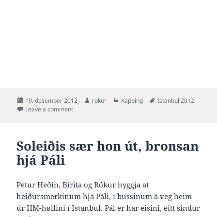
Posted
Author
Categories
Tags
19. desember 2012
rokur
Kapping
Istanbul 2012
on
on Bláa Moskan í Istanbul
Leave a comment
Soleiðis sær hon út, bronsan
hjá Páli
Petur Heðin, Birita og Rókur hyggja at
heiðursmerkinum hjá Páli, í bussinum á veg heim
úr HM-høllini í Istanbul. Pál er har eisini, eitt sindur