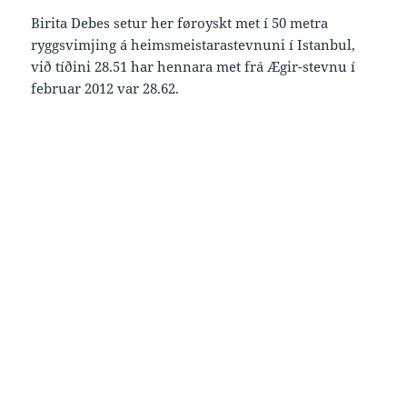
Birita Debes setur her føroyskt met í 50 metra
ryggsvimjing á heimsmeistarastevnuni í Istanbul,
við tíðini 28.51 har hennara met frá Ægir-stevnu í
februar 2012 var 28.62.