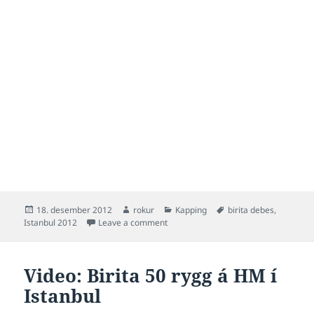
Posted
Author
Categories
Tags
18. desember 2012
rokur
Kapping
birita debes
,
on
on Birita 50 frí á HM í Istanbul
Istanbul 2012
Leave a comment
Video: Birita 50 rygg á HM í
Istanbul