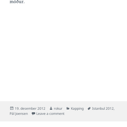
móður.
Posted
Author
Categories
Tags
19. desember 2012
rokur
Kapping
Istanbul 2012
,
on
on Soleiðis sær hon út, bronsan hjá Páli
Pál Joensen
Leave a comment