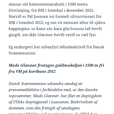
missur sítt heimsmeistaraheiti í 1500 metra
frísvimjing, frá HM í Istanbul í desember 2012.
Harvið er Pál Joensen nú formelt silvurvinnari frá
HM í Istanbul 2012; og um vit minnast aftur til sjálva
kappingina, so kann ein bara gita hvussu tað hevði
gingið, um ikki Glæsner hevði verið so væl fyri.
Eg endurgevi her niðanfyri tíðindaskrivið frá Dansk
Svømmeunion
Mads Glæsner fratages guldmedaljen i 1500 m fri
fra VM på kortbane 2012
Dansk Svømmeunion udsendte søndag en
pressemeddelelse i forbindelse med, at den danske
topsvømmer, Mads Glæsner, har fået en dopingdom
af FINAs dopingpanel i Lausanne. Beskrivelsen af
dommen, som den fremgik af søndagens