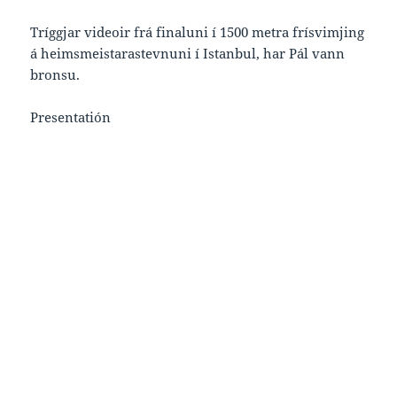
Tríggjar videoir frá finaluni í 1500 metra frísvimjing
á heimsmeistarastevnuni í Istanbul, har Pál vann
bronsu.
Presentatión