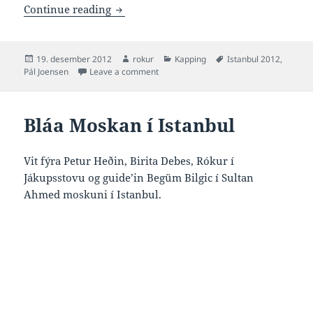
Mínar videoir frá 1500 finaluni á HM í 
Continue reading
Posted
Author
Categories
Tags
19. desember 2012
rokur
Kapping
Istanbul 2012
,
on
on Mínar videoir frá 1500 finaluni á HM 
Pál Joensen
Leave a comment
Bláa Moskan í Istanbul
Vit fýra Petur Heðin, Birita Debes, Rókur í
Jákupsstovu og guide’in Begüm Bilgic í Sultan
Ahmed moskuni í Istanbul.