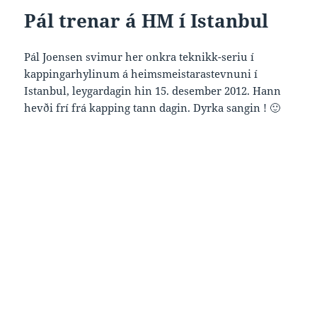
Pál trenar á HM í Istanbul
Pál Joensen svimur her onkra teknikk-seriu í
kappingarhylinum á heimsmeistarastevnuni í
Istanbul, leygardagin hin 15. desember 2012. Hann
hevði frí frá kapping tann dagin. Dyrka sangin ! 🙂