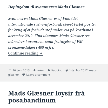
Dopingdom til svømmeren Mads Glæsner
Svømmeren Mads Glæsner er af Fina (det
internationale svømmeforbund) blevet testet positiv
for brug af et forbudt stof under VM på kortbane i
december 2012. Fina idømmer Mads Glæsner tre
måneders karantæne samt fratagelse af VM-
bronzemedaljen i 400 m fri.
Mads Glæsner dømdur 3 mánaðar karan
Continue reading
Posted
Author
Categories
Tags
16. juni 2013
rokur
Kapping
Istanbul 2012
,
mads
on
on Mads Glæsner dømdur 3 mánaðar karant
glæsner
Leave a comment
Mads Glæsner loysir frá
posabandinum