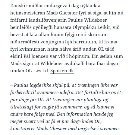
Danskir miðlar endurgeva í dag nýklækta
heimsmeistaran Mads Glæsner fyri at siga, at hin nú
fráfarni landsliðsvenjarin Paulus Wildeboer
beinleiðis oyðilegði hansara Olympisku Leikir, við
bevíst at lata allan hópin fylgja eini skrá sum
niðurraðfesti venjingina hjá harrunum, til frama
fyri kvinnurnar, hatta hálva árið undan OL tá ið
eisini Pál Joensen var við í hópinum. Ein ætlan sum
Mads sigur at Wildeboer avdúkaði bara fáar dagar
undan OL. Les t.d.
Sporten.dk
– Paulus lagde ikke skjul på, at træningen ikke var
forberedt til svømmere udefra. Det fortalte han os et
par dage før OL. At træningen var planlagt og
tilrettelagt for nogle få svømmere, og så kunne vi
andre bare følge med. Den information havde jeg
meget svært ved at få et par dage inden OL,
konstaterer Mads Glæsner med ærgrelse i stemmen.