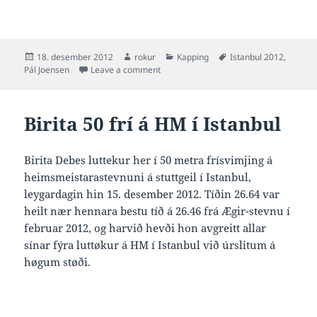
Posted
Author
Categories
Tags
18. desember 2012
rokur
Kapping
Istanbul 2012
,
on
on Pál trenar á HM í Istanbul
Pál Joensen
Leave a comment
Birita 50 frí á HM í Istanbul
Birita Debes luttekur her í 50 metra frísvimjing á
heimsmeistarastevnuni á stuttgeil í Istanbul,
leygardagin hin 15. desember 2012. Tíðin 26.64 var
heilt nær hennara bestu tíð á 26.46 frá Ægir-stevnu í
februar 2012, og harvið hevði hon avgreitt allar
sínar fýra luttøkur á HM í Istanbul við úrslitum á
høgum støði.