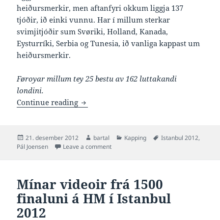
heiðursmerkir, men aftanfyri okkum liggja 137
tjóðir, ið einki vunnu. Har í millum sterkar
svimjitjóðir sum Svøriki, Holland, Kanada,
Eysturríki, Serbia og Tunesia, ið vanliga kappast um
heiðursmerkir.
Føroyar millum tey 25 bestu av 162 luttakandi
londini.
Føroyar millum bestu svimjitjóðir í h
Continue reading
Posted
Author
Categories
Tags
21. desember 2012
bartal
Kapping
Istanbul 2012
,
on
on Føroyar millum bestu svimjitjóðir í 
Pál Joensen
Leave a comment
Mínar videoir frá 1500
finaluni á HM í Istanbul
2012