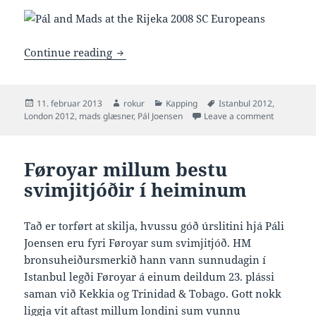
Mads Glæsner loysir frá posabandinum
Continue reading
Posted
Author
Categories
Tags
11. februar 2013
rokur
Kapping
Istanbul 2012
,
on
on Mads Gl
London 2012
,
mads glæsner
,
Pál Joensen
Leave a comment
Føroyar millum bestu
svimjitjóðir í heiminum
Tað er torført at skilja, hvussu góð úrslitini hjá Páli
Joensen eru fyri Føroyar sum svimjitjóð. HM
bronsuheiðursmerkið hann vann sunnudagin í
Istanbul legði Føroyar á einum deildum 23. plássi
saman við Kekkia og Trinidad & Tobago. Gott nokk
liggja vit aftast millum londini sum vunnu