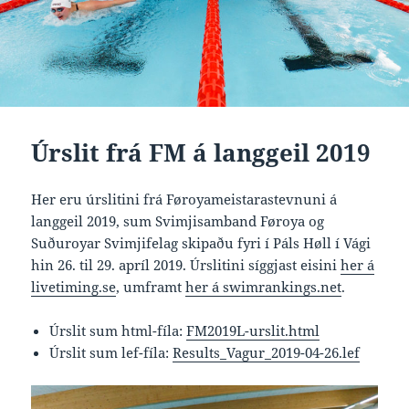
Úrslit frá FM á langgeil 2019
Her eru úrslitini frá Føroyameistarastevnuni á
langgeil 2019, sum Svimjisamband Føroya og
Suðuroyar Svimjifelag skipaðu fyri í Páls Høll í Vági
hin 26. til 29. apríl 2019. Úrslitini síggjast eisini
her á
livetiming.se
, umframt
her á swimrankings.net
.
Úrslit sum html-fíla:
FM2019L-urslit.html
Úrslit sum lef-fíla:
Results_Vagur_2019-04-26.lef