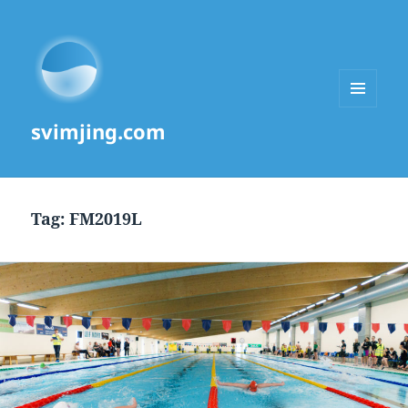
MENU
svimjing.com
AND
WIDGETS
Tag:
FM2019L