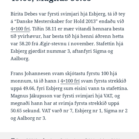
Birita Debes var fyrsti svimjari hjá Esbjerg, tá ið tey
á “Danske Mesterskaber for Hold 2013” endaðu við
4×100 frí
. Tíðin 58.11 er mær vitandi hennara besta
tíð yvirhøvur, har besta tíð hjá henni áðrenn hetta
var 58.20 frá Ægir-stevnu í november. Stafettin hjá
Esbjerg gjørdist nummar 3, aftanfyri Sigma og
Aalborg.
Frans Johannesen svam skjótastu fyrstu 100 hjá
monnum, tá ið hann í
4×100 frí
svam fyrsta strekkið
uppá 49.66, fyri Esbjerg sum eisini vann ta stafettina.
Magnus Jákupsson var fyrsti svimjari hjá VAT, og
megnaði hann har at svimja fyrsta strekkið uppá
50.65 sekund. VAT varð nr 7, Esbjerg nr 1, Sigma nr 2
og Aalborg nr 3.