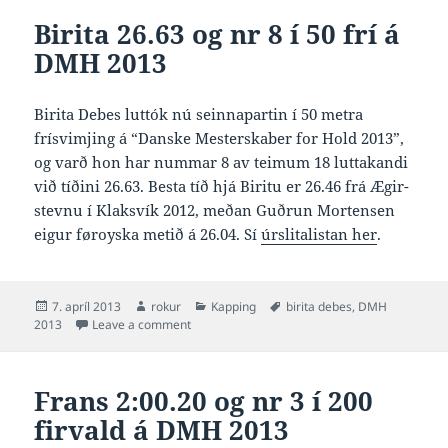
Birita 26.63 og nr 8 í 50 frí á
DMH 2013
Birita Debes luttók nú seinnapartin í 50 metra
frísvimjing á “Danske Mesterskaber for Hold 2013”,
og varð hon har nummar 8 av teimum 18 luttakandi
við tíðini 26.63. Besta tíð hjá Biritu er 26.46 frá Ægir-
stevnu í Klaksvík 2012, meðan Guðrun Mortensen
eigur føroyska metið á 26.04. Sí
úrslitalistan her
.
Posted
Author
Categories
Tags
7. apríl 2013
rokur
Kapping
birita debes
,
DMH
on
on Birita 26.63 og nr 8 í 50 frí á DMH 2013
2013
Leave a comment
Frans 2:00.20 og nr 3 í 200
firvald á DMH 2013