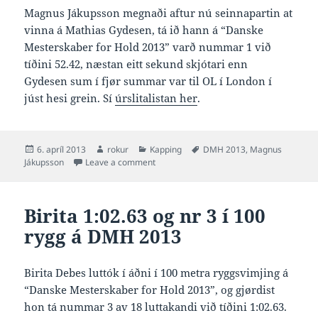
Magnus Jákupsson megnaði aftur nú seinnapartin at
vinna á Mathias Gydesen, tá ið hann á “Danske
Mesterskaber for Hold 2013” varð nummar 1 við
tíðini 52.42, næstan eitt sekund skjótari enn
Gydesen sum í fjør summar var til OL í London í
júst hesi grein. Sí
úrslitalistan her
.
Posted
Author
Categories
Tags
6. apríl 2013
rokur
Kapping
DMH 2013
,
Magnus
on
on Magnus 52.42 og nr 1 í 100 rygg á D
Jákupsson
Leave a comment
Birita 1:02.63 og nr 3 í 100
rygg á DMH 2013
Birita Debes luttók í áðni í 100 metra ryggsvimjing á
“Danske Mesterskaber for Hold 2013”, og gjørdist
hon tá nummar 3 av 18 luttakandi við tíðini 1:02.63.