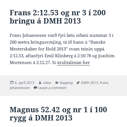
Frans 2:12.53 og nr 3 í 200
bringu á DMH 2013
Frans Johannesen varð fyri løtu síðani nummar 3 í
200 metra bringusvmjing, tá ið hann á “Danske
Mesterskaber for Hold 2013” svam teinin uppá
2:12.53, aftanfyri Emil Klinberg á 2:10.78 og Joachim
Mortensen á 2:12.27. Sí
úrslitalistan her
Posted
Author
Categories
Tags
6. apríl 2013
rokur
Kapping
DMH 2013
,
Frans
on
on Frans 2:12.53 og nr 3 í 200 bringu
Johannessen
Leave a comment
Magnus 52.42 og nr 1 í 100
rygg á DMH 2013