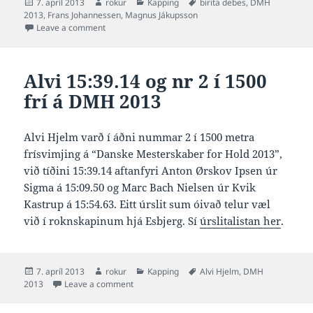
Posted
Author
Categories
Tags
7. apríl 2013
rokur
Kapping
birita debes
,
DMH
on
2013
,
Frans Johannessen
,
Magnus Jákupsson
on Birita 58.11 í 100 frí, Frans 49.66, Magnus 50.65
Leave a comment
Alvi 15:39.14 og nr 2 í 1500
frí á DMH 2013
Alvi Hjelm varð í áðni nummar 2 í 1500 metra
frísvimjing á “Danske Mesterskaber for Hold 2013”,
við tíðini 15:39.14 aftanfyri Anton Ørskov Ipsen úr
Sigma á 15:09.50 og Marc Bach Nielsen úr Kvik
Kastrup á 15:54.63. Eitt úrslit sum óivað telur væl
við í roknskapinum hjá Esbjerg. Sí
úrslitalistan her
.
Posted
Author
Categories
Tags
7. apríl 2013
rokur
Kapping
Alvi Hjelm
,
DMH
on
on Alvi 15:39.14 og nr 2 í 1500 frí á DMH 2013
2013
Leave a comment