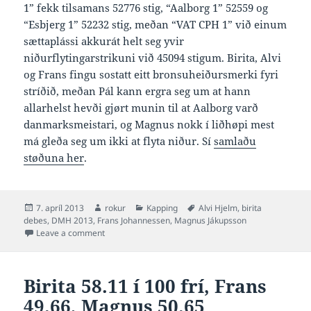
1” fekk tilsamans 52776 stig, “Aalborg 1” 52559 og
“Esbjerg 1” 52232 stig, meðan “VAT CPH 1” við einum
sættaplássi akkurát helt seg yvir
niðurflytingarstrikuni við 45094 stigum. Birita, Alvi
og Frans fingu sostatt eitt bronsuheiðursmerki fyri
stríðið, meðan Pál kann ergra seg um at hann
allarhelst hevði gjørt munin til at Aalborg varð
danmarksmeistari, og Magnus nokk í liðhøpi mest
má gleða seg um ikki at flyta niður. Sí
samlaðu
støðuna her
.
Posted
Author
Categories
Tags
7. apríl 2013
rokur
Kapping
Alvi Hjelm
,
birita
on
debes
,
DMH 2013
,
Frans Johannessen
,
Magnus Jákupsson
on Sigma vann DMH 2013
Leave a comment
Birita 58.11 í 100 frí, Frans
49.66, Magnus 50.65