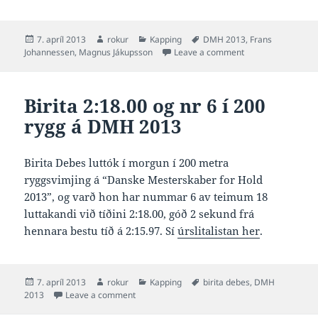
Posted
Author
Categories
Tags
7. apríl 2013
rokur
Kapping
DMH 2013
,
Frans
on
on Frans nr 2 í 40
Johannessen
,
Magnus Jákupsson
Leave a comment
Birita 2:18.00 og nr 6 í 200
rygg á DMH 2013
Birita Debes luttók í morgun í 200 metra
ryggsvimjing á “Danske Mesterskaber for Hold
2013”, og varð hon har nummar 6 av teimum 18
luttakandi við tíðini 2:18.00, góð 2 sekund frá
hennara bestu tíð á 2:15.97. Sí
úrslitalistan her
.
Posted
Author
Categories
Tags
7. apríl 2013
rokur
Kapping
birita debes
,
DMH
on
on Birita 2:18.00 og nr 6 í 200 rygg á DMH 20
2013
Leave a comment