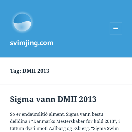
MENU
svimjing.com
AND
WIDGETS
Tag:
DMH 2013
Sigma vann DMH 2013
So er endaúrslitið alment, Sigma vann bestu
deildina í “Danmarks Mesterskaber for hold 2013”, í
tøttum dysti ímóti Aalborg og Esbjerg. “Sigma Swim