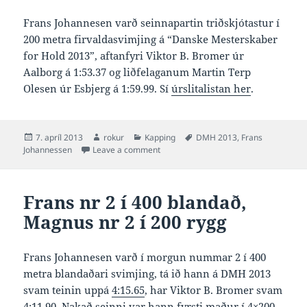
Frans Johannesen varð seinnapartin triðskjótastur í
200 metra firvaldasvimjing á “Danske Mesterskaber
for Hold 2013”, aftanfyri Viktor B. Bromer úr
Aalborg á 1:53.37 og liðfelaganum Martin Terp
Olesen úr Esbjerg á 1:59.99. Sí
úrslitalistan her
.
Posted
Author
Categories
Tags
7. apríl 2013
rokur
Kapping
DMH 2013
,
Frans
on
on Frans 2:00.20 og nr 3 í 200 firvald
Johannessen
Leave a comment
Frans nr 2 í 400 blandað,
Magnus nr 2 í 200 rygg
Frans Johannesen varð í morgun nummar 2 í 400
metra blandaðari svimjing, tá ið hann á DMH 2013
svam teinin uppá
4:15.65
, har Viktor B. Bromer svam
4:11.90. Nakað seinni var hann fyrsti maður í 4×200