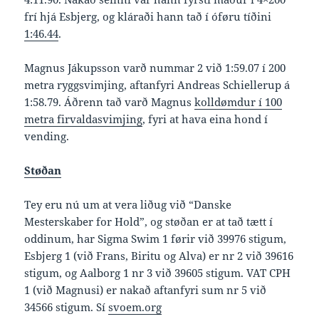
frí hjá Esbjerg, og kláraði hann tað í óføru tíðini
1:46.44
.
Magnus Jákupsson varð nummar 2 við 1:59.07 í 200
metra ryggsvimjing, aftanfyri Andreas Schiellerup á
1:58.79. Áðrenn tað varð Magnus
kolldømdur í 100
metra firvaldasvimjing
, fyri at hava eina hond í
vending.
Støðan
Tey eru nú um at vera liðug við “Danske
Mesterskaber for Hold”, og støðan er at tað tætt í
oddinum, har Sigma Swim 1 førir við 39976 stigum,
Esbjerg 1 (við Frans, Biritu og Alva) er nr 2 við 39616
stigum, og Aalborg 1 nr 3 við 39605 stigum. VAT CPH
1 (við Magnusi) er nakað aftanfyri sum nr 5 við
34566 stigum. Sí
svoem.org