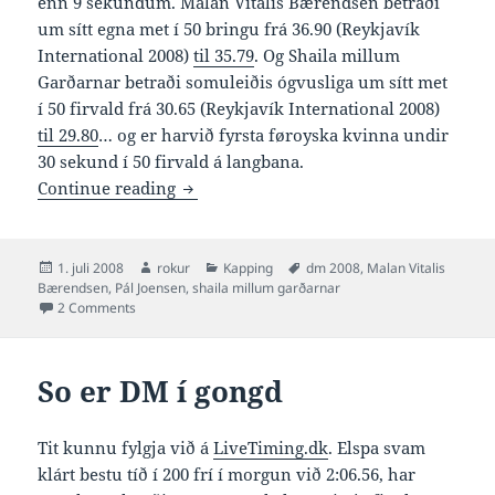
enn 9 sekundum. Malan Vitalis Bærendsen betraði
um sítt egna met í 50 bringu frá 36.90 (Reykjavík
International 2008)
til 35.79
. Og Shaila millum
Garðarnar betraði somuleiðis ógvusliga um sítt met
í 50 firvald frá 30.65 (Reykjavík International 2008)
til 29.80
… og er harvið fyrsta føroyska kvinna undir
30 sekund í 50 firvald á langbana.
3 føroysk met í morgun
Continue reading
Posted
Author
Categories
Tags
1. juli 2008
rokur
Kapping
dm 2008
,
Malan Vitalis
on
Bærendsen
,
Pál Joensen
,
shaila millum garðarnar
on 3 føroysk met í morgun
2 Comments
So er DM í gongd
Tit kunnu fylgja við á
LiveTiming.dk
. Elspa svam
klárt bestu tíð í 200 frí í morgun við 2:06.56, har