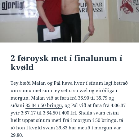
2 føroysk met í finalunum í
kvøld
Tey bæði Malan og Pál hava hvør í sínum lagi betrað
um somu met sum tey settu so væl og virðiliga í
morgun. Malan við at fara frá 36.90 til 35.79 og
síðani
35.34 í 50 bringu
, og Pál við at fara frá 4:06.37
yvir 3:57.17 til
3:54.50 í 400 frí
. Shaila svam eisini
heilt uppat sínum meti frá í morgun í 50 bringu, tá
ið hon í kvøld svam 29.83 har metið í morgun var
29.80.