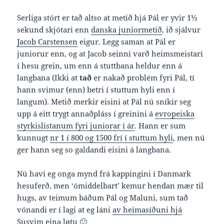
Serliga stórt er tað altso at metið hjá Pál er yvir 1½
sekund skjótari enn
danska juniormetið
, ið sjálvur
Jacob Carstensen
eigur. Legg saman at Pál er
juniorur enn, og at Jacob seinni varð heimsmeistari
í hesu grein, um enn á stuttbana heldur enn á
langbana (Ikki at
tað
er nakað problém fyri Pál, tí
hann svimur (enn) betri í stuttum hyli enn í
langum). Metið merkir eisini at Pál nú sníkir seg
upp á eitt trygt annaðpláss í greinini á
evropeiska
styrkislistanum fyri juniorar í ár
. Hann er sum
kunnugt
nr 1 í 800 og 1500 frí í stuttum hyli
, men nú
ger hann seg so galdandi eisini á langbana.
Nú havi eg onga mynd frá kappingini í Danmark
hesuferð, men ‘ómiddelbart’ kemur hendan mær til
hugs, av teimum báðum Pál og Maluni, sum tað
vónandi er í lagi at eg láni
av heimasíðuni hjá
Susvim
eina løtu 🙂