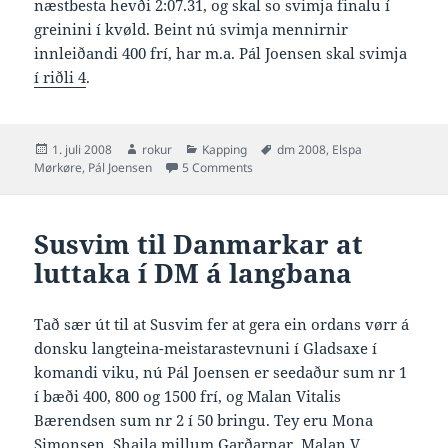
næstbesta hevði 2:07.31, og skal so svimja finalu í
greinini í kvøld. Beint nú svimja mennirnir
innleiðandi 400 frí, har m.a. Pál Joensen skal svimja
í riðli 4
.
Posted
Author
Categories
Tags
1. juli 2008
rokur
Kapping
dm 2008
,
Elspa
on
on So er DM í gongd
Mørkøre
,
Pál Joensen
5 Comments
Susvim til Danmarkar at
luttaka í DM á langbana
Tað sær út til at Susvim fer at gera ein ordans vørr á
donsku langteina-meistarastevnuni í Gladsaxe í
komandi viku, nú Pál Joensen er seedaður sum nr 1
í bæði 400, 800 og 1500 frí, og Malan Vitalis
Bærendsen sum nr 2 í 50 bringu. Tey eru Mona
Simonsen, Shaila millum Garðarnar, Malan V.