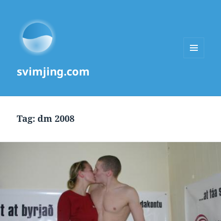
MENU
svimjing.com
AND
WIDGETS
Tag:
dm 2008