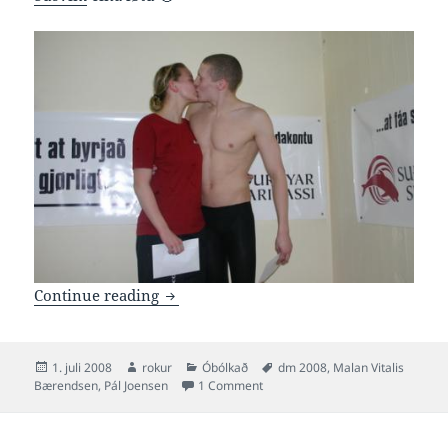
2 føroysk met í finalunum í kvøld
Continue reading
Posted
Author
Categories
Tags
1. juli 2008
rokur
Óbólkað
dm 2008
,
Malan Vitalis
on
on 2 føroysk met í finalunum í kvø
Bærendsen
,
Pál Joensen
1 Comment