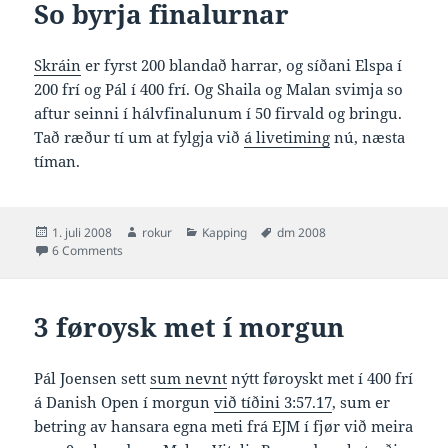
So byrja finalurnar
Skráin
er fyrst 200 blandað harrar, og síðani Elspa í
200 frí og Pál í 400 frí. Og Shaila og Malan svimja so
aftur seinni í hálvfinalunum í 50 firvald og bringu.
Tað ræður tí um at fylgja við
á livetiming
nú, næsta
tíman.
Posted
Author
Categories
Tags
1. juli 2008
rokur
Kapping
dm 2008
on
on So byrja finalurnar
6 Comments
3 føroysk met í morgun
Pál Joensen sett
sum nevnt
nýtt føroyskt met í 400 frí
á Danish Open í morgun
við tíðini 3:57.17
, sum er
betring av hansara egna meti frá EJM í fjør við meira