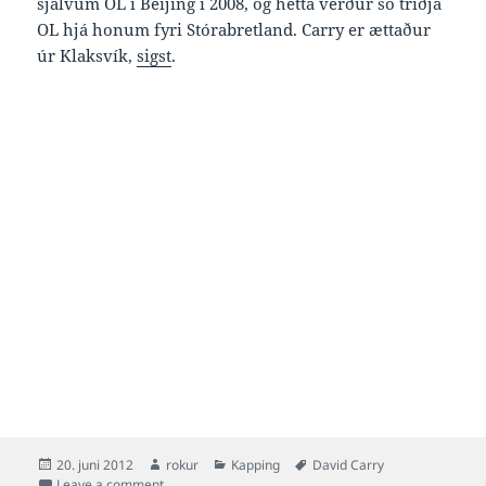
sjálvum OL í Beijing í 2008, og hetta verður so triðja
OL hjá honum fyri Stórabretland. Carry er ættaður
úr Klaksvík,
sigst
.
Posted
Author
Categories
Tags
20. juni 2012
rokur
Kapping
David Carry
on
on David Carry 3:46.86 í 400 frí og við á bretska OL-l
Leave a comment