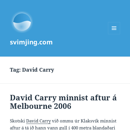
MENU
svimjing.com
AND
WIDGETS
Tag:
David Carry
David Carry minnist aftur á
Melbourne 2006
Skotski
David Carry
við ommu úr Klaksvík minnist
aftur á tá ið hann vann gull í 400 metra blandaðari