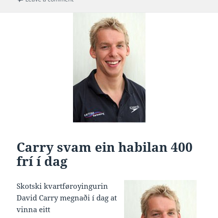
Carry svam ein habilan 400
frí í dag
Skotski kvartføroyingurin
David Carry megnaði í dag at
vinna eitt