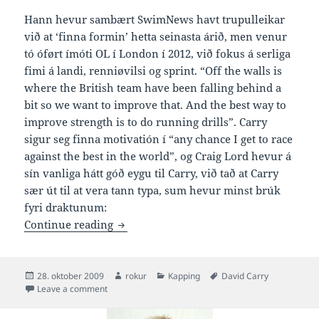
Hann hevur sambært SwimNews havt trupulleikar
við at ‘finna formin’ hetta seinasta árið, men venur
tó óført ímóti OL í London í 2012, við fokus á serliga
fimi á landi, renniøvilsi og sprint. “Off the walls is
where the British team have been falling behind a
bit so we want to improve that. And the best way to
improve strength is to do running drills”. Carry
sigur seg finna motivatión í “any chance I get to race
against the best in the world”, og Craig Lord hevur á
sín vanliga hátt góð eygu til Carry, við tað at Carry
sær út til at vera tann typa, sum hevur minst brúk
fyri draktunum:
Kvartføroyingurin Carry venur eyka á 
Continue reading
Posted
Author
Categories
Tags
28. oktober 2009
rokur
Kapping
David Carry
on
on Kvartføroyingurin Carry venur eyka á landi móti 
Leave a comment