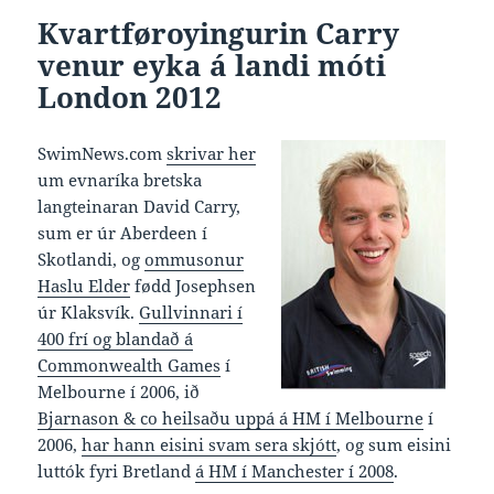
Kvartføroyingurin Carry
venur eyka á landi móti
London 2012
SwimNews.com
skrivar her
um evnaríka bretska
langteinaran David Carry,
sum er úr Aberdeen í
Skotlandi, og
ommusonur
Haslu Elder
fødd Josephsen
úr Klaksvík.
Gullvinnari í
400 frí og blandað á
Commonwealth Games
í
Melbourne í 2006, ið
Bjarnason & co heilsaðu uppá á HM í Melbourne
í
2006,
har hann eisini svam sera skjótt
, og sum eisini
luttók fyri Bretland
á HM í Manchester í 2008
.