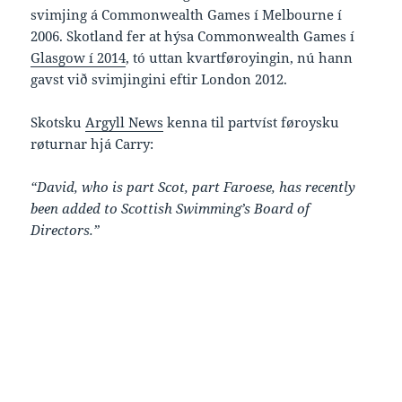
svimjing á Commonwealth Games í Melbourne í
2006. Skotland fer at hýsa Commonwealth Games í
Glasgow í 2014
, tó uttan kvartføroyingin, nú hann
gavst við svimjingini eftir London 2012.
Skotsku
Argyll News
kenna til partvíst føroysku
røturnar hjá Carry:
“David, who is part Scot, part Faroese, has recently
been added to Scottish Swimming’s Board of
Directors.”