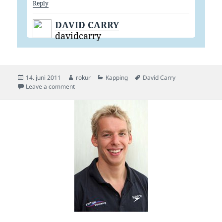
Reply
DAVID CARRY
davidcarry
Posted
Author
Categories
Tags
14. juni 2011
rokur
Kapping
David Carry
on
on Carry svam ein habilan 400 frí í dag
Leave a comment