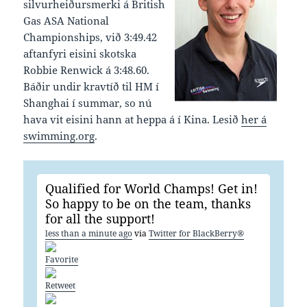
silvurheiðursmerki á British
Gas ASA National
Championships, við 3:49.42
aftanfyri eisini skotska
Robbie Renwick á 3:48.60.
Báðir undir kravtíð til HM í
Shanghai í summar, so nú
hava vit eisini hann at heppa á í Kina. Lesið
her á
swimming.org
.
Qualified for World Champs! Get in!
So happy to be on the team, thanks
for all the support!
less than a minute ago
via
Twitter for BlackBerry®
Favorite
Retweet