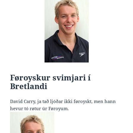
Føroyskur svimjari í
Bretlandi
David Carry, ja tað ljóðar ikki føroyskt, men hann
hevur tó røtur úr Føroyum.