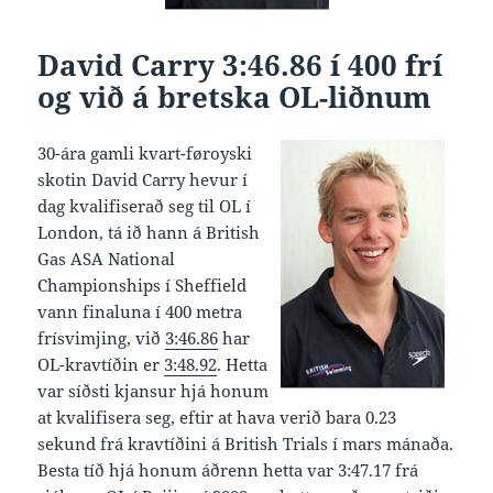
David Carry 3:46.86 í 400 frí
og við á bretska OL-liðnum
30-ára gamli kvart-føroyski
skotin David Carry hevur í
dag kvalifiserað seg til OL í
London, tá ið hann á British
Gas ASA National
Championships í Sheffield
vann finaluna í 400 metra
frísvimjing, við
3:46.86
har
OL-kravtíðin er
3:48.92
. Hetta
var síðsti kjansur hjá honum
at kvalifisera seg, eftir at hava verið bara 0.23
sekund frá kravtíðini á British Trials í mars mánaða.
Besta tíð hjá honum áðrenn hetta var 3:47.17 frá