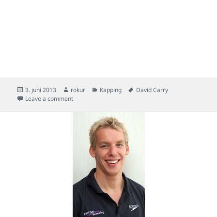
Posted
Author
Categories
Tags
3. juni 2013
rokur
Kapping
David Carry
on
on David Carry minnist aftur á Melbourne 2006
Leave a comment