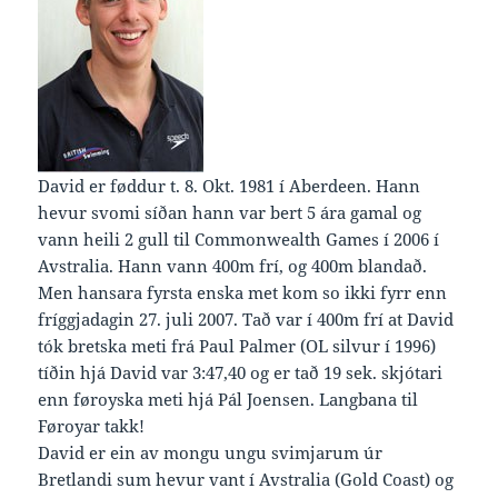
David er føddur t. 8. Okt. 1981 í Aberdeen. Hann
hevur svomi síðan hann var bert 5 ára gamal og
vann heili 2 gull til Commonwealth Games í 2006 í
Avstralia. Hann vann 400m frí, og 400m blandað.
Men hansara fyrsta enska met kom so ikki fyrr enn
fríggjadagin 27. juli 2007. Tað var í 400m frí at David
tók bretska meti frá Paul Palmer (OL silvur í 1996)
tíðin hjá David var 3:47,40 og er tað 19 sek. skjótari
enn føroyska meti hjá Pál Joensen. Langbana til
Føroyar takk!
David er ein av mongu ungu svimjarum úr
Bretlandi sum hevur vant í Avstralia (Gold Coast) og