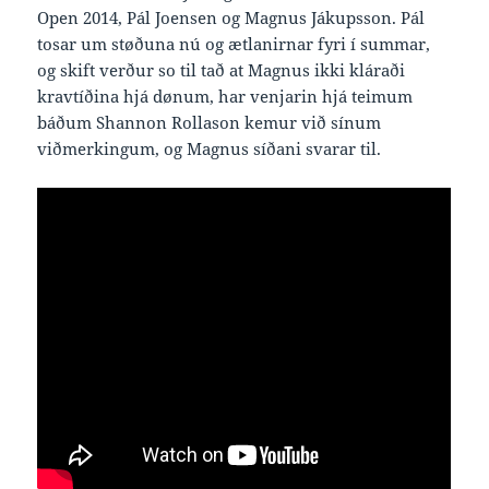
Open 2014, Pál Joensen og Magnus Jákupsson. Pál
tosar um støðuna nú og ætlanirnar fyri í summar,
og skift verður so til tað at Magnus ikki kláraði
kravtíðina hjá dønum, har venjarin hjá teimum
báðum Shannon Rollason kemur við sínum
viðmerkingum, og Magnus síðani svarar til.