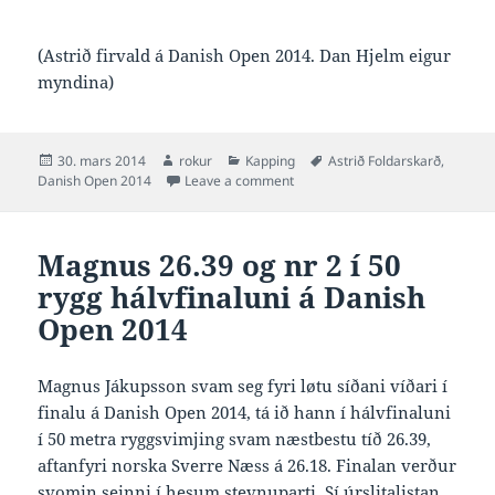
(Astrið firvald á Danish Open 2014. Dan Hjelm eigur
myndina)
Posted
Author
Categories
Tags
30. mars 2014
rokur
Kapping
Astrið Foldarskarð
,
on
on Astrið 28.29 og nýtt føroyskt m
Danish Open 2014
Leave a comment
Magnus 26.39 og nr 2 í 50
rygg hálvfinaluni á Danish
Open 2014
Magnus Jákupsson svam seg fyri løtu síðani víðari í
finalu á Danish Open 2014, tá ið hann í hálvfinaluni
í 50 metra ryggsvimjing svam næstbestu tíð 26.39,
aftanfyri norska Sverre Næss á 26.18. Finalan verður
svomin seinni í hesum stevnuparti. Sí
úrslitalistan