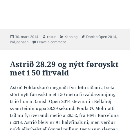
Posted
Author
Categories
Tags
30. mars 2014
rokur
Kapping
Danish Open 2014
,
on
on Pál 15.12.20 og gull í 1500 frí á Dan
Pál Joensen
Leave a comment
Astrið 28.29 og nýtt føroyskt
met í 50 firvald
Astrið Foldarskarð megnaði fyri løtu síðani at seta
stórt nýtt føroyskt met í 50 metra firvaldasvimjing,
tá ið hon á Danish Open 2014 stevnuni í Bellahøj
svam teinin uppá 28.29 sekund. Poula Ø. Mohr átti
tað nú fyrrverandi metið á 28.52, frá HM í Barcelona
í 2013. Astrið bleiv nr 9 í hálvfinaluni; men verður
nokk allarhelst allíkavæl millum tær 8 sum sleppa í