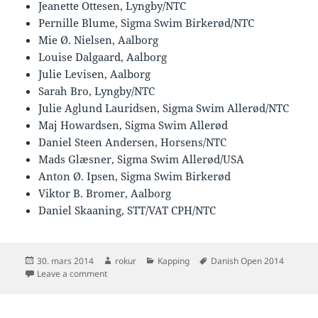
Jeanette Ottesen, Lyngby/NTC
Pernille Blume, Sigma Swim Birkerød/NTC
Mie Ø. Nielsen, Aalborg
Louise Dalgaard, Aalborg
Julie Levisen, Aalborg
Sarah Bro, Lyngby/NTC
Julie Aglund Lauridsen, Sigma Swim Allerød/NTC
Maj Howardsen, Sigma Swim Allerød
Daniel Steen Andersen, Horsens/NTC
Mads Glæsner, Sigma Swim Allerød/USA
Anton Ø. Ipsen, Sigma Swim Birkerød
Viktor B. Bromer, Aalborg
Daniel Skaaning, STT/VAT CPH/NTC
Posted
Author
Categories
Tags
30. mars 2014
rokur
Kapping
Danish Open 2014
on
on Danir kunngjørt sítt landslið til EM í Berlin
Leave a comment