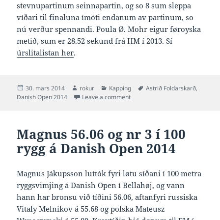
stevnupartinum seinnapartin, og so 8 sum sleppa
víðari til finaluna ímóti endanum av partinum, so
nú verður spennandi. Poula Ø. Mohr eigur føroyska
metið, sum er 28.52 sekund frá HM í 2013. Sí
úrslitalistan her
.
Posted
Author
Categories
Tags
30. mars 2014
rokur
Kapping
Astrið Foldarskarð
,
on
on Astrið 28.57 og víðari til fina
Danish Open 2014
Leave a comment
Magnus 56.06 og nr 3 í 100
rygg á Danish Open 2014
Magnus Jákupsson luttók fyri løtu síðani í 100 metra
ryggsvimjing á Danish Open í Bellahøj, og vann
hann har bronsu við tíðini 56.06, aftanfyri russiska
Vitaly Melnikov á 55.68 og polska Mateusz