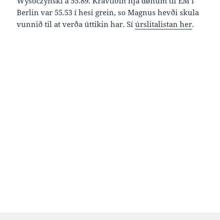
Wysoczynski á 55.89. Kravtíðin hjá dønum til EM í
Berlin var 55.53 í hesi grein, so Magnus hevði skula
vunnið til at verða úttikin har. Sí
úrslitalistan her
.