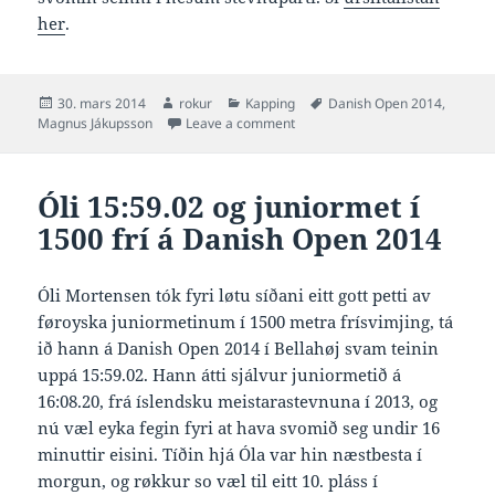
her
.
Posted
Author
Categories
Tags
30. mars 2014
rokur
Kapping
Danish Open 2014
,
on
on Magnus 26.39 og nr 2 í 50 ry
Magnus Jákupsson
Leave a comment
Óli 15:59.02 og juniormet í
1500 frí á Danish Open 2014
Óli Mortensen tók fyri løtu síðani eitt gott petti av
føroyska juniormetinum í 1500 metra frísvimjing, tá
ið hann á Danish Open 2014 í Bellahøj svam teinin
uppá 15:59.02. Hann átti sjálvur juniormetið á
16:08.20, frá íslendsku meistarastevnuna í 2013, og
nú væl eyka fegin fyri at hava svomið seg undir 16
minuttir eisini. Tíðin hjá Óla var hin næstbesta í
morgun, og røkkur so væl til eitt 10. pláss í