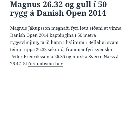
Magnus 26.32 og gull í 50
rygg á Danish Open 2014
Magnus Jákupsson megnaði fyri løtu síðani at vinna
Danish Open 2014 kappingina í 50 metra
ryggsvimjing, tá ið hann í hylinum í Bellahøj svam
teinin uppá 26.32 sekund, frammanfyri svenska
Petter Fredriksson á 26.35 og norska Sverre Næss á
26.47. Sí
úrslitalistan her
.