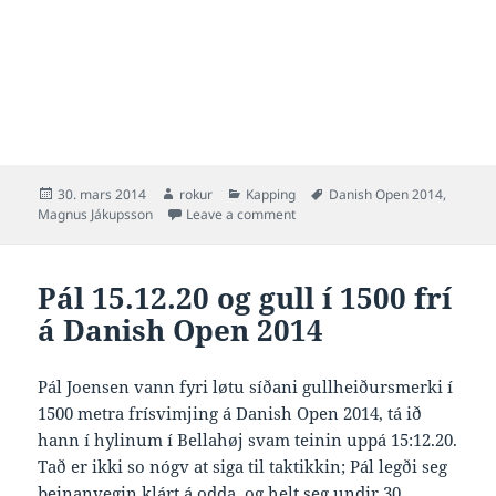
Posted
Author
Categories
Tags
30. mars 2014
rokur
Kapping
Danish Open 2014
,
on
on Magnus 26.32 og gull í 50 ry
Magnus Jákupsson
Leave a comment
Pál 15.12.20 og gull í 1500 frí
á Danish Open 2014
Pál Joensen vann fyri løtu síðani gullheiðursmerki í
1500 metra frísvimjing á Danish Open 2014, tá ið
hann í hylinum í Bellahøj svam teinin uppá 15:12.20.
Tað er ikki so nógv at siga til taktikkin; Pál legði seg
beinanvegin klárt á odda, og helt seg undir 30