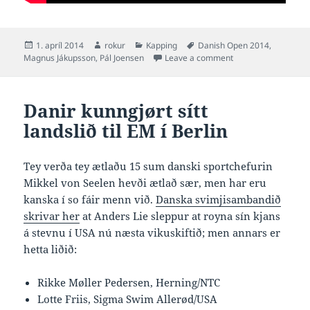
Posted
Author
Categories
Tags
1. apríl 2014
rokur
Kapping
Danish Open 2014
,
on
on 3-2 hin 31. mar
Magnus Jákupsson
,
Pál Joensen
Leave a comment
Danir kunngjørt sítt
landslið til EM í Berlin
Tey verða tey ætlaðu 15 sum danski sportchefurin
Mikkel von Seelen hevði ætlað sær, men har eru
kanska í so fáir menn við.
Danska svimjisambandið
skrivar her
at Anders Lie sleppur at royna sín kjans
á stevnu í USA nú næsta vikuskiftið; men annars er
hetta liðið:
Rikke Møller Pedersen, Herning/NTC
Lotte Friis, Sigma Swim Allerød/USA