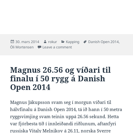
Posted
Author
Categories
Tags
30. mars 2014
rokur
Kapping
Danish Open 2014
,
on
on Óli 15:59.02 og juniormet í 1500 
Óli Mortensen
Leave a comment
Magnus 26.56 og víðari til
finalu í 50 rygg á Danish
Open 2014
Magnus Jákupsson svam seg í morgun víðari til
hálvfinalu á Danish Open 2014, tá ið hann í 50 metra
ryggsvimjing svam teinin uppá 26.56 sekund. Hetta
var fjórbesta tíð í innleiðandi riðlunum, aftanfyri
russiska Vitaly Melnikov á 26.11, norska Sverre