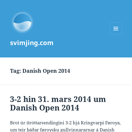
MENU
svimjing.com
AND
WIDGETS
Tag:
Danish Open 2014
3-2 hin 31. mars 2014 um
Danish Open 2014
Brot úr ítróttarsendingini 3-2 hjá Kringvarpi Føroya,
um teir báðar føroysku gullvinnararnar á Danish