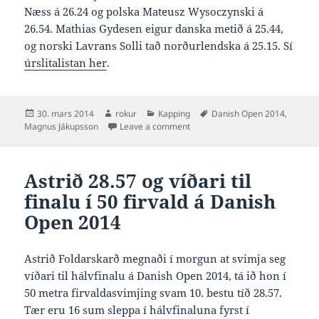
Næss á 26.24 og polska Mateusz Wysoczynski á
26.54. Mathias Gydesen eigur danska metið á 25.44,
og norski Lavrans Solli tað norðurlendska á 25.15. Sí
úrslitalistan her
.
Posted
Author
Categories
Tags
30. mars 2014
rokur
Kapping
Danish Open 2014
,
on
on Magnus 26.56 og víðari til fi
Magnus Jákupsson
Leave a comment
Astrið 28.57 og víðari til
finalu í 50 firvald á Danish
Open 2014
Astrið Foldarskarð megnaði í morgun at svimja seg
víðari til hálvfinalu á Danish Open 2014, tá ið hon í
50 metra firvaldasvimjing svam 10. bestu tíð 28.57.
Tær eru 16 sum sleppa í hálvfinaluna fyrst í