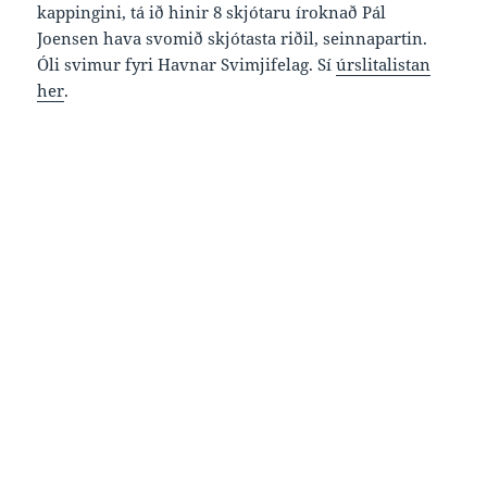
kappingini, tá ið hinir 8 skjótaru íroknað Pál
Joensen hava svomið skjótasta riðil, seinnapartin.
Óli svimur fyri Havnar Svimjifelag. Sí
úrslitalistan
her
.