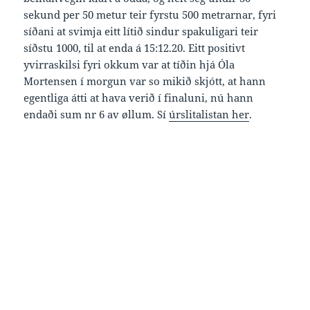
sekund per 50 metur teir fyrstu 500 metrarnar, fyri
síðani at svimja eitt lítið sindur spakuligari teir
síðstu 1000, til at enda á 15:12.20. Eitt positivt
yvirraskilsi fyri okkum var at tíðin hjá Óla
Mortensen í morgun var so mikið skjótt, at hann
egentliga átti at hava verið í finaluni, nú hann
endaði sum nr 6 av øllum. Sí
úrslitalistan her
.