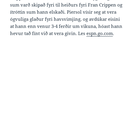
sum varð skipað fyri til heiðurs fyri Fran Crippen og
ítróttin sum hann elskaði. Piersol vísir seg at vera
ógvuliga glaður fyri havsvimjing, og avdúkar eisini
at hann enn venur 3-4 ferðir um vikuna, hóast hann
hevur tað fínt við at vera givin. Les
espn.go.com
.