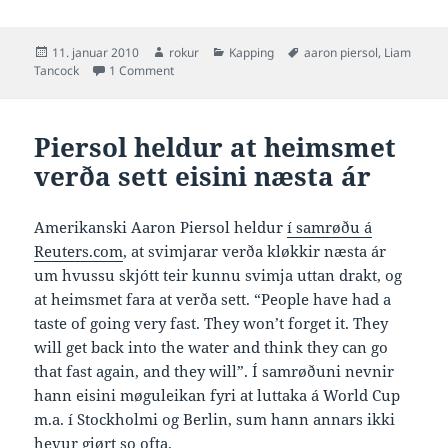
Posted
Author
Categories
Tags
11. januar 2010
rokur
Kapping
aaron piersol
,
Liam
on
on Tancock og Piersol vilja hava standard stengur 
Tancock
1 Comment
Piersol heldur at heimsmet
verða sett eisini næsta ár
Amerikanski Aaron Piersol heldur
í samrøðu á
Reuters.com
, at svimjarar verða kløkkir næsta ár
um hvussu skjótt teir kunnu svimja uttan drakt, og
at heimsmet fara at verða sett. “People have had a
taste of going very fast. They won’t forget it. They
will get back into the water and think they can go
that fast again, and they will”. Í samrøðuni nevnir
hann eisini møguleikan fyri at luttaka á World Cup
m.a. í Stockholmi og Berlin, sum hann annars ikki
hevur gjørt so ofta.