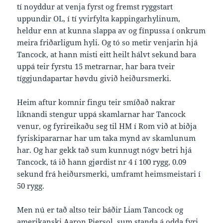
tí noyddur at venja fyrst og fremst ryggstart
uppundir OL, í tí yvirfylta kappingarhylinum,
heldur enn at kunna slappa av og fínpussa í onkrum
meira friðarligum hyli. Og tó so metir venjarin hjá
Tancock, at hann misti eitt heilt hálvt sekund bara
uppá teir fyrstu 15 metrarnar, har bara tveir
tíggjundapartar høvdu givið heiðursmerki.
Heim aftur komnir fingu teir smíðað nakrar
líknandi stengur uppá skamlarnar har Tancock
venur, og fyrireikaðu seg til HM í Rom við at biðja
fyriskipararnar har um taka mynd av skamlunum
har. Og har gekk tað sum kunnugt nógv betri hjá
Tancock, tá ið hann gjørdist nr 4 í 100 rygg, 0.09
sekund frá heiðursmerki, umframt heimsmeistari í
50 rygg.
Men nú er tað altso teir báðir Liam Tancock og
amerikanski Aaron Piersol, sum standa á odda fyri