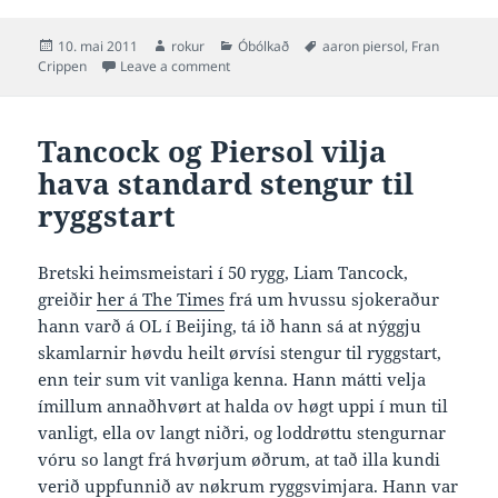
Posted
Author
Categories
Tags
10. mai 2011
rokur
Óbólkað
aaron piersol
,
Fran
on
on Piersol um Crippen, havsvimjing og um a
Crippen
Leave a comment
Tancock og Piersol vilja
hava standard stengur til
ryggstart
Bretski heimsmeistari í 50 rygg, Liam Tancock,
greiðir
her á The Times
frá um hvussu sjokeraður
hann varð á OL í Beijing, tá ið hann sá at nýggju
skamlarnir høvdu heilt ørvísi stengur til ryggstart,
enn teir sum vit vanliga kenna. Hann mátti velja
ímillum annaðhvørt at halda ov høgt uppi í mun til
vanligt, ella ov langt niðri, og loddrøttu stengurnar
vóru so langt frá hvørjum øðrum, at tað illa kundi
verið uppfunnið av nøkrum ryggsvimjara. Hann var