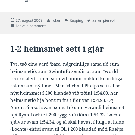
Posted
Author
Categories
Tags
27. august 2009
rokur
Kapping
aaron piersol
on
on Piersol heldur at heimsmet verða sett eisini næsta
Leave a comment
1-2 heimsmet sett í gjár
Tvs. tað eina varð ‘bara’ nágreiniliga sama tíð sum
heimsmetið, sum SwimInfo sendir út sum “world
record alert”, men sum vit onnur nokk ikki ordiliga
rokna sum nýtt met. Men Michael Phelps setti altso
nýtt heimsmet í 200 blandað við tíðini 1:54.80, har
heimsmetið hjá honum frá í fjør var 1:54.98. Og
Aaron Piersol svam somu tíð sum verandi heimsmet
hjá Ryan Lochte í 200 rygg, við tíðini 1:54.32. Lochte
sjálvur svam 1:54.34, og tá skal havast í huga at hann
(Lochte) eisini svam til OL í 200 blandað móti Phelps,