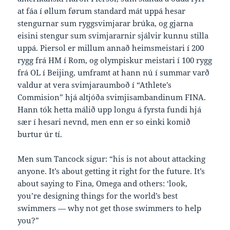
at fáa í øllum førum standard mát uppá hesar
stengurnar sum ryggsvimjarar brúka, og gjarna
eisini stengur sum svimjararnir sjálvir kunnu stilla
uppá. Piersol er millum annað heimsmeistari í 200
rygg frá HM í Rom, og olympiskur meistari í 100 rygg
frá OL í Beijing, umframt at hann nú í summar varð
valdur at vera svimjaraumboð í “Athlete’s
Commision” hjá altjóða svimjisambandinum FINA.
Hann tók hetta málið upp longu á fyrsta fundi hjá
sær í hesari nevnd, men enn er so einki komið
burtur úr tí.
Men sum Tancock sigur: “his is not about attacking
anyone. It’s about getting it right for the future. It’s
about saying to Fina, Omega and others: ‘look,
you’re designing things for the world’s best
swimmers — why not get those swimmers to help
you?”