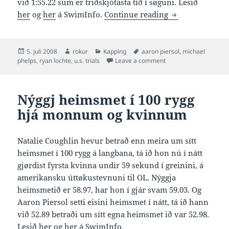
við 1:55.22 sum er triðskjótasta tíð í søguni. Lesið
1-2 heimsmet set
her
og
her
á SwimInfo.
Continue reading
Posted
Author
Categories
Tags
5. juli 2008
rokur
Kapping
aaron piersol
,
michael
on
on 1-2 heimsmet sett í
phelps
,
ryan lochte
,
u.s. trials
Leave a comment
Nýggj heimsmet í 100 rygg
hjá monnum og kvinnum
Natalie Coughlin hevur betrað enn meira um sítt
heimsmet í 100 rygg á langbana, tá ið hon nú í nátt
gjørdist fyrsta kvinna undir 59 sekund í greinini, á
amerikansku úttøkustevnuni til OL. Nýggja
heimsmetið er 58.97, har hon í gjár svam 59.03. Og
Aaron Piersol setti eisini heimsmet í nátt, tá ið hann
við 52.89 betraði um sítt egna heimsmet ið var 52.98.
Lesið
her
og
her
á SwimInfo.