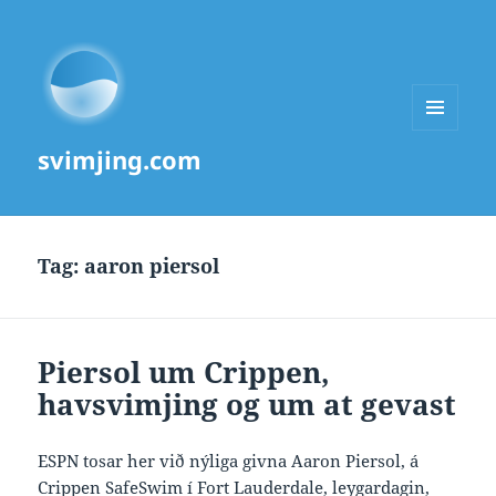
MENU
svimjing.com
AND
WIDGETS
Tag:
aaron piersol
Piersol um Crippen,
havsvimjing og um at gevast
ESPN tosar her við nýliga givna Aaron Piersol, á
Crippen SafeSwim í Fort Lauderdale, leygardagin,