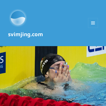
MENU
svimjing.com
AND
WIDGETS