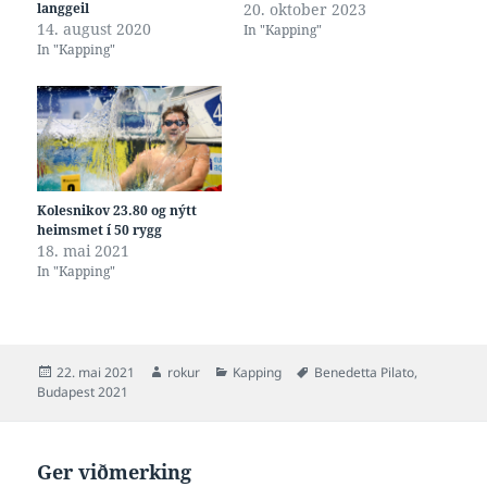
langgeil
20. oktober 2023
14. august 2020
In "Kapping"
In "Kapping"
Kolesnikov 23.80 og nýtt
heimsmet í 50 rygg
18. mai 2021
In "Kapping"
Posted
Author
Categories
Tags
22. mai 2021
rokur
Kapping
Benedetta Pilato
,
on
Budapest 2021
Ger viðmerking