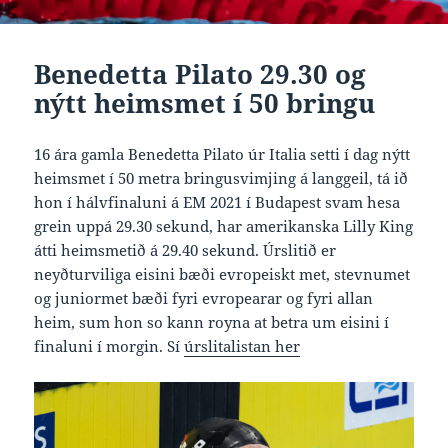
Benedetta Pilato 29.30 og
nýtt heimsmet í 50 bringu
16 ára gamla Benedetta Pilato úr Italia setti í dag nýtt
heimsmet í 50 metra bringusvimjing á langgeil, tá ið
hon í hálvfinaluni á EM 2021 í Budapest svam hesa
grein uppá 29.30 sekund, har amerikanska Lilly King
átti heimsmetið á 29.40 sekund. Úrslitið er
neyðturviliga eisini bæði evropeiskt met, stevnumet
og juniormet bæði fyri evropearar og fyri allan
heim, sum hon so kann royna at betra um eisini í
finaluni í morgin. Sí
úrslitalistan her