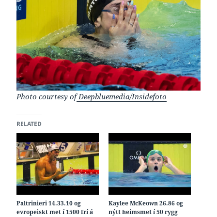
Photo courtesy of
Deepbluemedia/Insidefoto
RELATED
Paltrinieri 14.33.10 og
Kaylee McKeown 26.86 og
evropeiskt met í 1500 frí á
nýtt heimsmet í 50 rygg