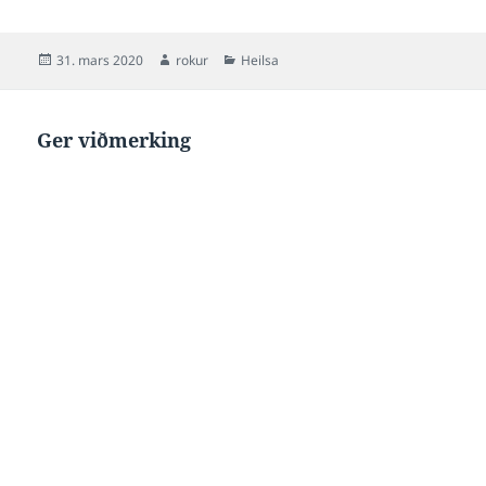
Posted
Author
Categories
31. mars 2020
rokur
Heilsa
on
Ger viðmerking