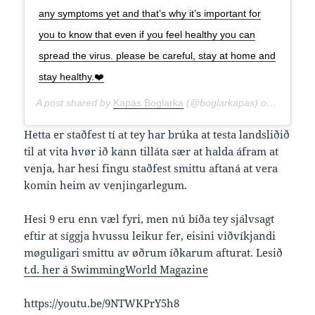
any symptoms yet and that’s why it’s important for
you to know that even if you feel healthy you can
spread the virus. please be careful, stay at home and
stay healthy.❤️
A post shared by
Kapas Boglarka
(@boglarkapas) on
Mar 31,
Hetta er staðfest tí at tey har brúka at testa landsliðið
til at vita hvør ið kann tilláta sær at halda áfram at
venja, har hesi fingu staðfest smittu aftaná at vera
komin heim av venjingarlegum.
Hesi 9 eru enn væl fyri, men nú bíða tey sjálvsagt
eftir at síggja hvussu leikur fer, eisini viðvíkjandi
møguligari smittu av øðrum íðkarum afturat. Lesið
t.d. her á SwimmingWorld Magazine
https://youtu.be/9NTWKPrY5h8