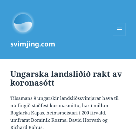
MENU
svimjing.com
AND
WIDGETS
Ungarska landsliðið rakt av
koronasótt
Tilsamans 9 ungarskir landsliðssvimjarar hava til
nú fingið staðfest koronasmittu, har í millum
Boglarka Kapas, heimsmeistari í 200 firvald,
umframt Dominik Kozma, David Horvath og
Richard Bohus.