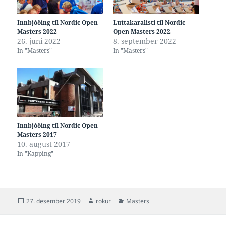
Innbjóðing til Nordic Open
Luttakaralisti til Nordic
Masters 2022
Open Masters 2022
26. juni 2022
8. september 2022
In "Masters"
In "Masters"
Innbjóðing til Nordic Open
Masters 2017
10. august 2017
In "Kapping"
Posted
Author
Categories
27. desember 2019
rokur
Masters
on