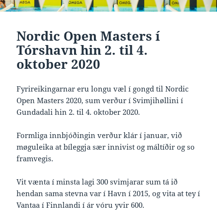
Nordic Open Masters í
Tórshavn hin 2. til 4.
oktober 2020
Fyrireikingarnar eru longu væl í gongd til Nordic
Open Masters 2020, sum verður í Svimjihøllini í
Gundadali hin 2. til 4. oktober 2020.
Formliga innbjóðingin verður klár í januar, við
møguleika at bíleggja sær innivist og máltíðir og so
framvegis.
Vit vænta í minsta lagi 300 svimjarar sum tá ið
hendan sama stevna var í Havn í 2015, og vita at tey í
Vantaa í Finnlandi í ár vóru yvir 600.