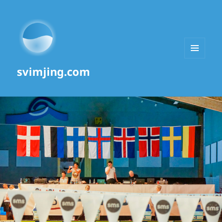
MENU
svimjing.com
AND
WIDGETS