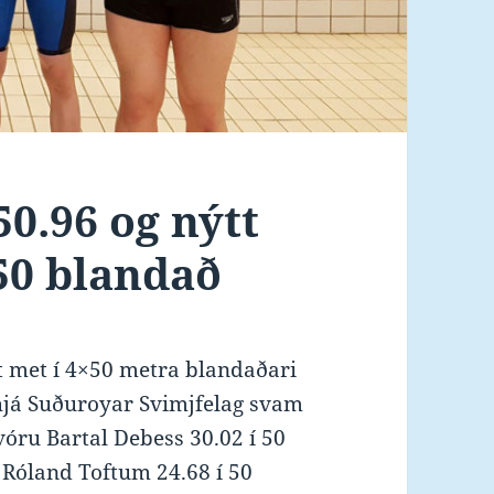
0.96 og nýtt
50 blandað
kt met í 4×50 metra blandaðari
 hjá Suðuroyar Svimjfelag svam
vóru Bartal Debess 30.02 í 50
, Róland Toftum 24.68 í 50