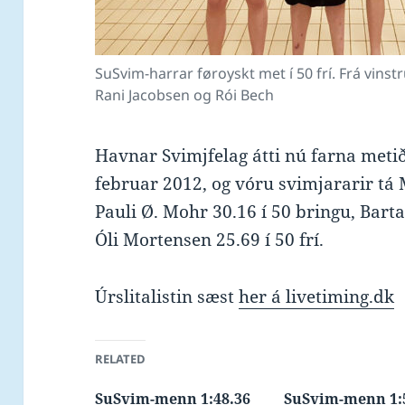
SuSvim-harrar føroyskt met í 50 frí. Frá vinst
Rani Jacobsen og Rói Bech
Havnar Svimjfelag átti nú farna meti
februar 2012, og vóru svimjararir tá 
Pauli Ø. Mohr 30.16 í 50 bringu, Barta
Óli Mortensen 25.69 í 50 frí.
Úrslitalistin sæst
her á livetiming.dk
RELATED
SuSvim-menn 1:48.36
SuSvim-menn 1: