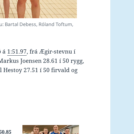
ru: Bartal Debess, Róland Toftum,
ð á
1:51.97
, frá Ægir-stevnu í
Markus Joensen 28.61 í 50 rygg,
l Hestoy 27.51 í 50 firvald og
50.85