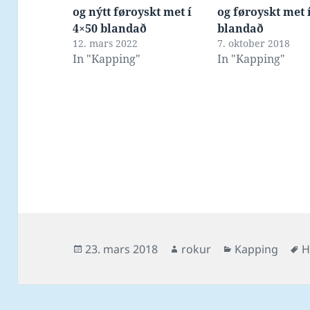
og nýtt føroyskt met í
og føroyskt met 
4×50 blandað
blandað
12. mars 2022
7. oktober 2018
In "Kapping"
In "Kapping"
Posted
Author
Categories
T
23. mars 2018
rokur
Kapping
H
on