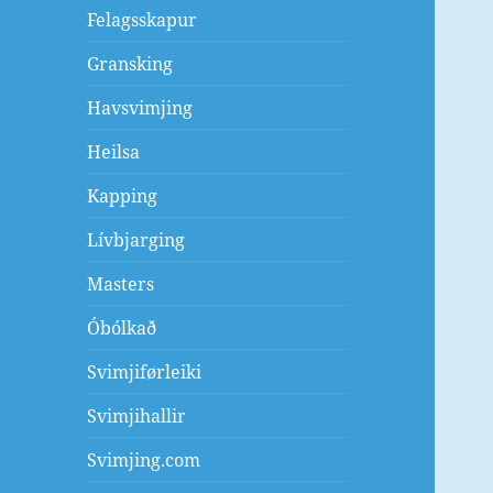
Felagsskapur
Gransking
Havsvimjing
Heilsa
Kapping
Lívbjarging
Masters
Óbólkað
Svimjiførleiki
Svimjihallir
Svimjing.com