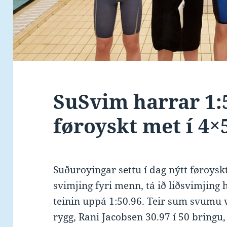
SuSvim harrar 1:5
føroyskt met í 4×
Suðuroyingar settu í dag nýtt føroys
svimjing fyri menn, tá ið liðsvimjing
teinin uppá 1:50.96. Teir sum svumu 
rygg, Rani Jacobsen 30.97 í 50 bringu