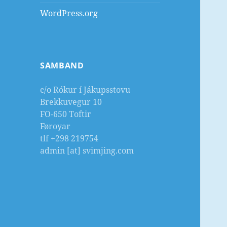
WordPress.org
SAMBAND
c/o Rókur í Jákupsstovu
Brekkuvegur 10
FO-650 Toftir
Føroyar
tlf +298 219754
admin [at] svimjing.com