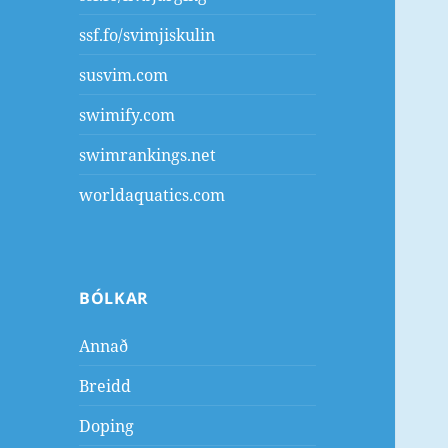
ssf.fo/svimjiskulin
susvim.com
swimify.com
swimrankings.net
worldaquatics.com
BÓLKAR
Annað
Breidd
Doping