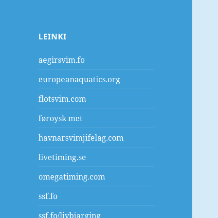
LEINKI
aegirsvim.fo
europeanaquatics.org
flotsvim.com
føroysk met
havnarsvimjifelag.com
livetiming.se
omegatiming.com
ssf.fo
ssf.fo/livbjarging