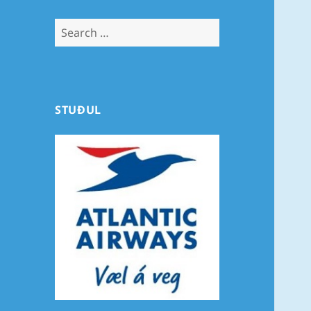
Search
for:
STUÐUL