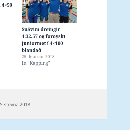
í 4×50
SuSvim dreingir
4:32.57 og føroyskt
juniormet í 4×100
blandað
25. februar 2018
In "Kapping"
ags
S-stevna 2018