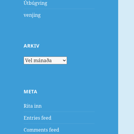
Útbúgving
venjing
ARKIV
Arkiv
META
Rita inn
Entries feed
Comments feed