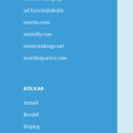
ssf.fo/svimjiskulin
susvim.com
swimify.com
swimrankings.net
worldaquatics.com
BÓLKAR
Annað
Breidd
Doping