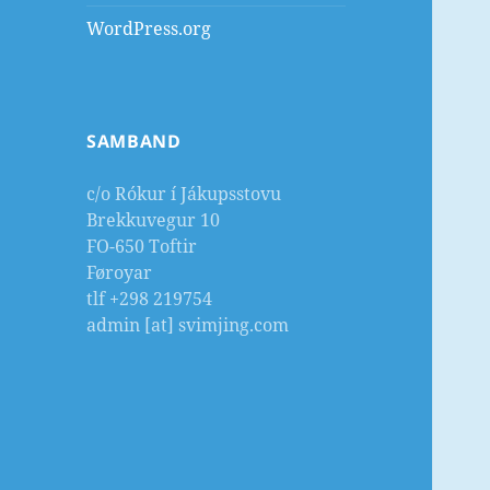
WordPress.org
SAMBAND
c/o Rókur í Jákupsstovu
Brekkuvegur 10
FO-650 Toftir
Føroyar
tlf +298 219754
admin [at] svimjing.com