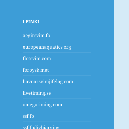
LEINKI
aegirsvim.fo
europeanaquatics.org
flotsvim.com
føroysk met
havnarsvimjifelag.com
livetiming.se
omegatiming.com
ssf.fo
ssf.fo/livbjarging