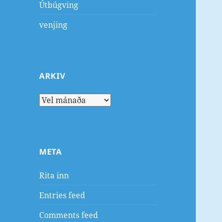
Útbúgving
venjing
ARKIV
Arkiv
META
Rita inn
Entries feed
Comments feed