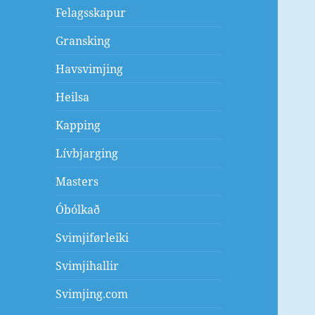
Felagsskapur
Gransking
Havsvimjing
Heilsa
Kapping
Lívbjarging
Masters
Óbólkað
Svimjiførleiki
Svimjihallir
Svimjing.com