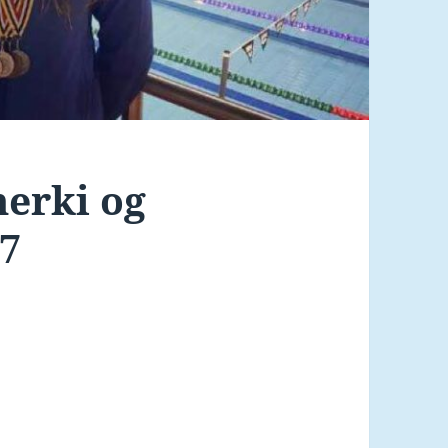
merki og
17