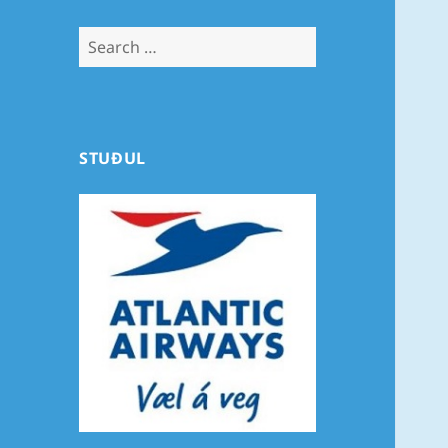
Search
for:
STUÐUL