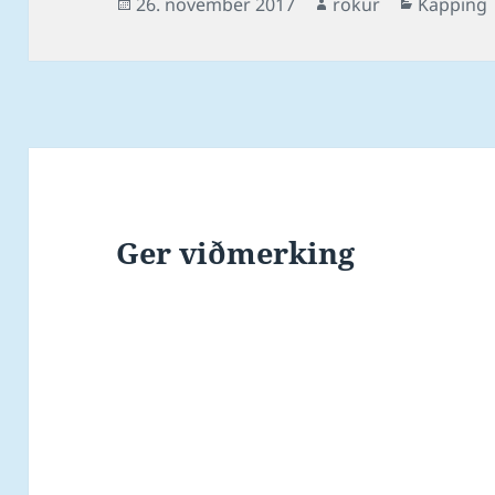
Posted
Author
Categori
26. november 2017
rokur
Kapping
on
Ger viðmerking