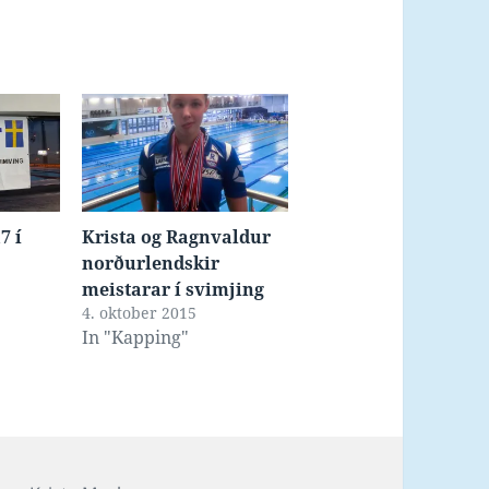
7 í
Krista og Ragnvaldur
norðurlendskir
meistarar í svimjing
4. oktober 2015
In "Kapping"