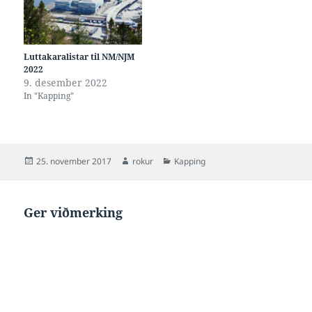
Sunnumorgun 11. des. frá kl
08:00 – Innleiðandi riðlar
Sunnudag 11. des. frá…
Luttakaralistar til NM/NJM
2022
9. desember 2022
In "Kapping"
Posted
Author
Categories
25. november 2017
rokur
Kapping
on
Ger viðmerking