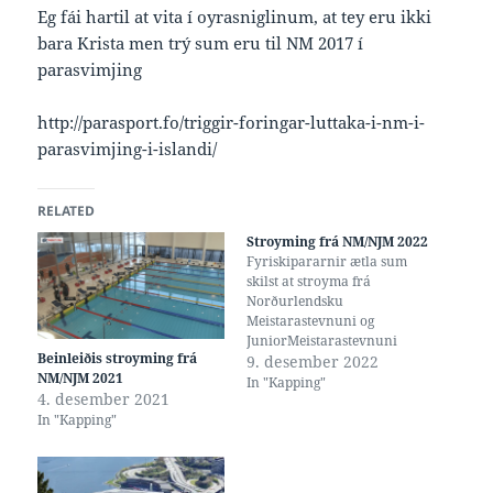
Eg fái hartil at vita í oyrasniglinum, at tey eru ikki
bara Krista men trý sum eru til NM 2017 í
parasvimjing
http://parasport.fo/triggir-foringar-luttaka-i-nm-i-
parasvimjing-i-islandi/
RELATED
Stroyming frá NM/NJM 2022
Fyriskipararnir ætla sum
skilst at stroyma frá
Norðurlendsku
Meistarastevnuni og
JuniorMeistarastevnuni
Beinleiðis stroyming frá
2022, her á vimeo.com
9. desember 2022
NM/NJM 2021
https://vimeo.com/event/2684
In "Kapping"
4. desember 2021
217 Tíðarætlanin er hendan,
In "Kapping"
føroyska tíð Leygarmorgun
10. des. frá kl 08:00 –
Innleiðandi riðlar Leygardag
10. des. frá kl 16:00 – Finalur