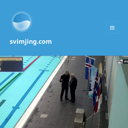
MENU
svimjing.com
AND
WIDGETS