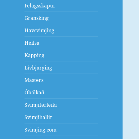
Felagsskapur
Gransking
Havsvimjing
Heilsa
Kapping
Lívbjarging
Masters
Óbólkað
Svimjiførleiki
Svimjihallir
Svimjing.com