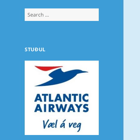
Search
for:
STUÐUL