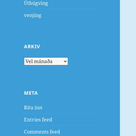
Útbúgving
venjing
ARKIV
Arkiv
META
Rita inn
Entries feed
Comments feed