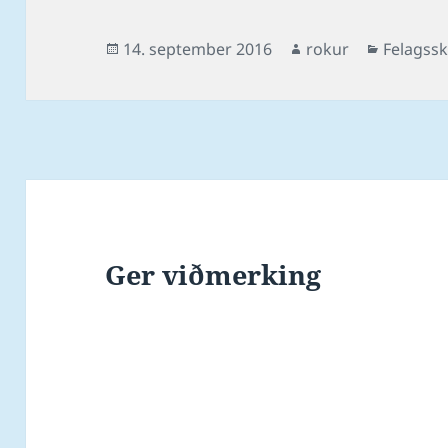
Posted
Author
Categori
14. september 2016
rokur
Felagss
on
Ger viðmerking