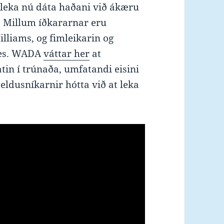
leka nú dáta haðani við ákæru
. Millum íðkararnar eru
lliams, og fimleikarin og
iles. WADA
váttar her
at
atin í trúnaða, umfatandi eisini
eldusníkarnir hótta við at leka