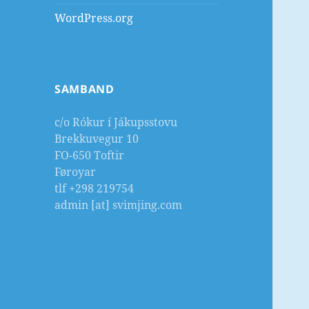
WordPress.org
SAMBAND
c/o Rókur í Jákupsstovu
Brekkuvegur 10
FO-650 Toftir
Føroyar
tlf +298 219754
admin [at] svimjing.com