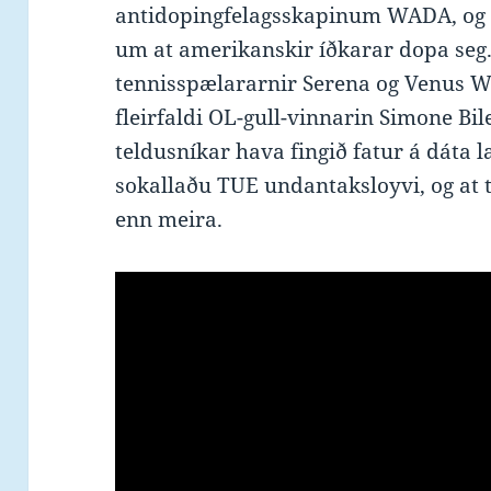
antidopingfelagsskapinum WADA, og 
um at amerikanskir íðkarar dopa seg
tennisspælararnir Serena og Venus Wi
fleirfaldi OL-gull-vinnarin Simone B
teldusníkar hava fingið fatur á dáta l
sokallaðu TUE undantaksloyvi, og at t
enn meira.