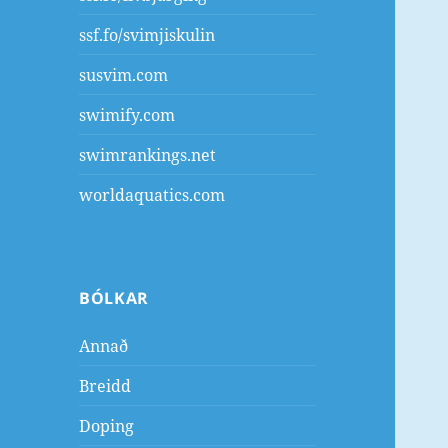
ssf.fo/svimjiskulin
susvim.com
swimify.com
swimrankings.net
worldaquatics.com
BÓLKAR
Annað
Breidd
Doping