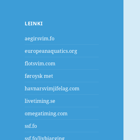
LEINKI
aegirsvim.fo
europeanaquatics.org
flotsvim.com
føroysk met
havnarsvimjifelag.com
livetiming.se
omegatiming.com
ssf.fo
ssf.fo/livbjarging