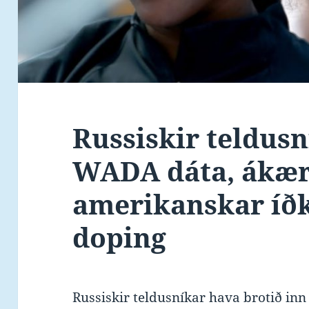
Russiskir teldusn
WADA dáta, ákæ
amerikanskar íðk
doping
Russiskir teldusníkar hava brotið inn 