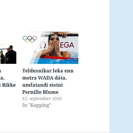
a
Teldusníkar leka enn
a,
meira WADA dáta,
i Rikke
umfatandi eisini
Pernille Blume
15. september 2016
In "Kapping"