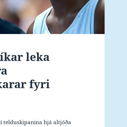
íkar leka
ra
arar fyri
í telduskipanina hjá altjóða