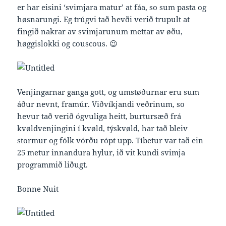
er har eisini ‘svimjara matur’ at fáa, so sum pasta og
høsnarungi. Eg trúgvi tað hevði verið trupult at
fingið nakrar av svimjarunum mettar av øðu,
høggislokki og couscous. 😉
​Venjingarnar ganga gott, og umstøðurnar eru sum
áður nevnt, framúr. Viðvíkjandi veðrinum, so
hevur tað verið ógvuliga heitt, burtursæð frá
kvøldvenjingini í kvøld, týskvøld, har tað bleiv
stormur og fólk vórðu rópt upp. Tíbetur var tað ein
25 metur innandura hylur, ið vit kundi svimja
programmið liðugt.
Bonne Nuit