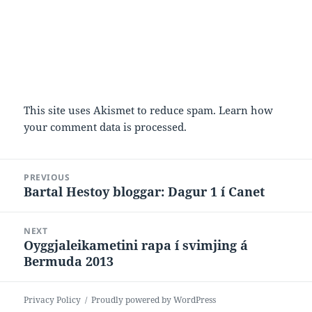
This site uses Akismet to reduce spam.
Learn how
your comment data is processed.
Post
PREVIOUS
navigation
Bartal Hestoy bloggar: Dagur 1 í Canet
Previous
post:
NEXT
Oyggjaleikametini rapa í svimjing á
Next
Bermuda 2013
post:
Privacy Policy
Proudly powered by WordPress