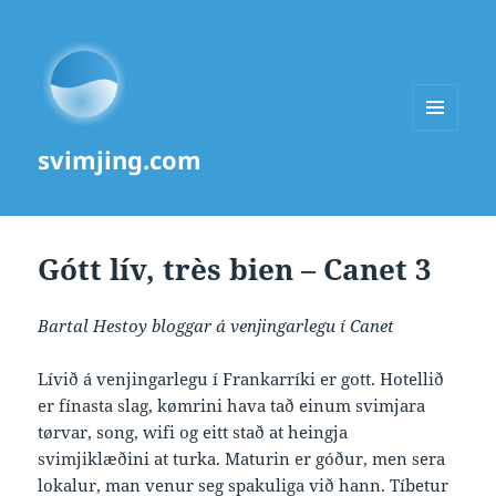
MENU
svimjing.com
AND
WIDGETS
Gótt lív, très bien – Canet 3
Bartal Hestoy bloggar á venjingarlegu í Canet
Lívið á venjingarlegu í Frankarríki er gott. Hotellið
er fínasta slag, kømrini hava tað einum svimjara
tørvar, song, wifi og eitt stað at heingja
svimjiklæðini at turka. Maturin er góður, men sera
lokalur, man venur seg spakuliga við hann. Tíbetur