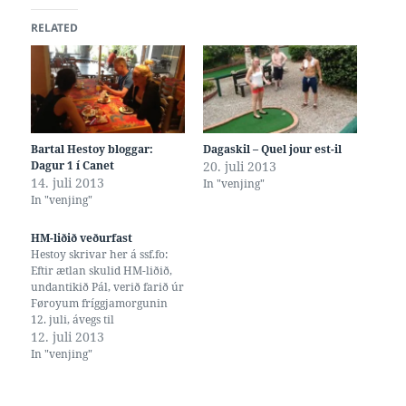
RELATED
Bartal Hestoy bloggar:
Dagaskil – Quel jour est-il
Dagur 1 í Canet
20. juli 2013
14. juli 2013
In "venjing"
In "venjing"
HM-liðið veðurfast
Hestoy skrivar her á ssf.fo:
Eftir ætlan skulid HM-liðið,
undantikið Pál, verið farið úr
Føroyum fríggjamorgunin
12. juli, ávegs til
venjingarlegu í Canet en
12. juli 2013
Roussillon. Hetta er sama
In "venjing"
staðið, ið EJM-liðið var á
venjingarlegu innan EJM.
Sum kunnugt liggur øll