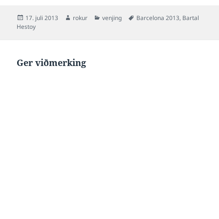
flogferðslan lamin, men
vónandi kemur gongd á
Posted
Author
Categories
Tags
17. juli 2013
rokur
venjing
Barcelona 2013
,
Bartal
seinnapartin, soleiðis at…
on
Hestoy
Ger viðmerking