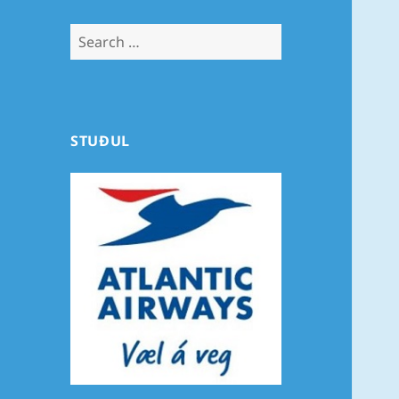
Search
for:
STUÐUL