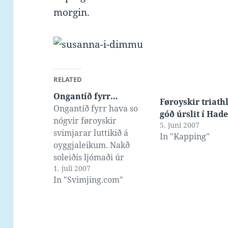
morgin.
RELATED
Ongantíð fyrr…
Føroyskir triath
Ongantíð fyrr hava so
góð úrslit í Had
nógvir føroyskir
5. juni 2007
svimjarar luttikið á
In "Kapping"
oyggjaleikum. Nakð
soleiðis ljómaði úr
1. juli 2007
Útvarpslurtinum her
In "Svimjing.com"
fyri. Soleiðis eru vit
menniskju, fyrr er farið
og hetta man verða tað
besta og tað mesta, ið