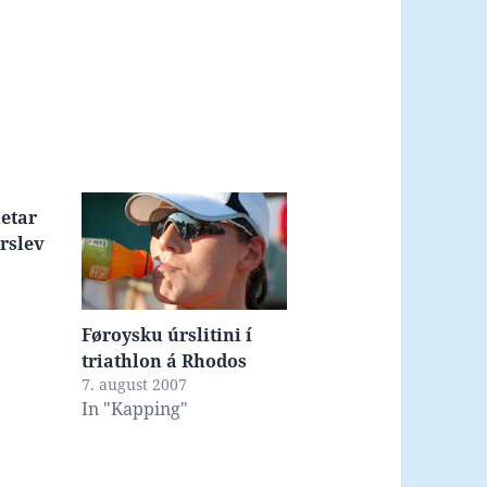
letar
erslev
Føroysku úrslitini í
triathlon á Rhodos
7. august 2007
In "Kapping"