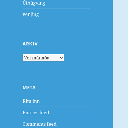
Útbúgving
venjing
ARKIV
Arkiv
META
Rita inn
Entries feed
Comments feed