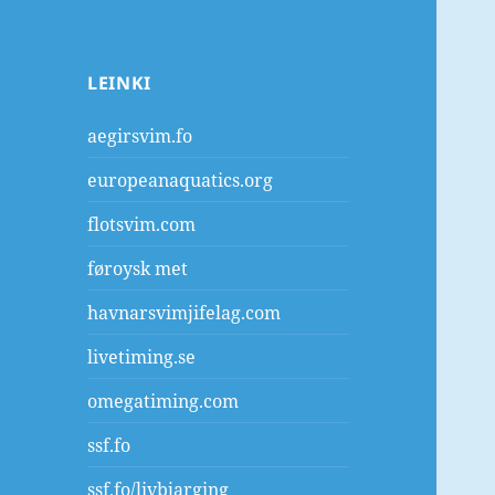
LEINKI
aegirsvim.fo
europeanaquatics.org
flotsvim.com
føroysk met
havnarsvimjifelag.com
livetiming.se
omegatiming.com
ssf.fo
ssf.fo/livbjarging