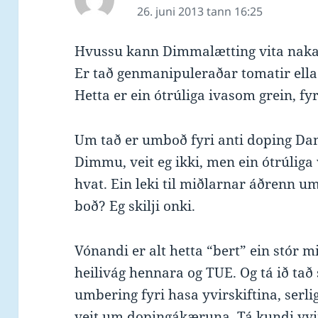
26. juni 2013 tann 16:25
Hvussu kann Dimmalætting vita nakað
Er tað genmanipuleraðar tomatir ella
Hetta er ein ótrúliga ivasom grein, fyr
Um tað er umboð fyri anti doping Dan
Dimmu, veit eg ikki, men ein ótrúliga
hvat. Ein leki til miðlarnar áðrenn u
boð? Eg skilji onki.
Vónandi er alt hetta “bert” ein stór m
heilivág hennara og TUE. Og tá ið tað s
umbering fyri hasa yvirskiftina, serlig
veit um dopingákæruna. Tá kundi yvir