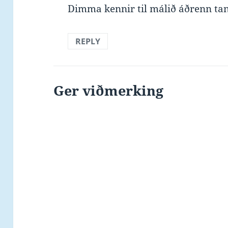
Dimma kennir til málið áðrenn t
REPLY
Ger viðmerking