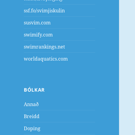
ssf.fo/svimjiskulin
susvim.com
swimify.com
swimrankings.net
worldaquatics.com
BÓLKAR
Annað
Breidd
Doping