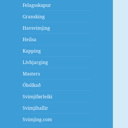
Felagsskapur
Gransking
Havsvimjing
Heilsa
Kapping
Lívbjarging
Masters
Óbólkað
Svimjiførleiki
Svimjihallir
Svimjing.com