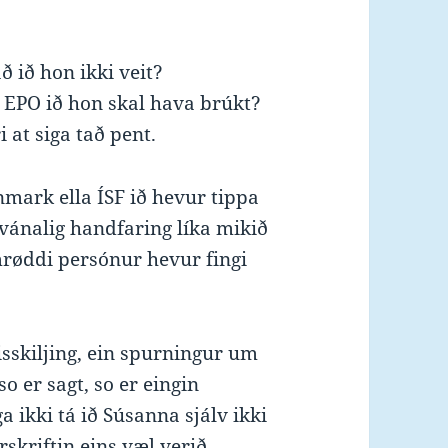
 ið hon ikki veit?
 EPO ið hon skal hava brúkt?
i at siga tað pent.
mark ella ÍSF ið hevur tippa
 vánalig handfaring líka mikið
mrøddi persónur hevur fingi
isskiljing, ein spurningur um
o er sagt, so er eingin
a ikki tá ið Súsanna sjálv ikki
skriftin eins væl verið