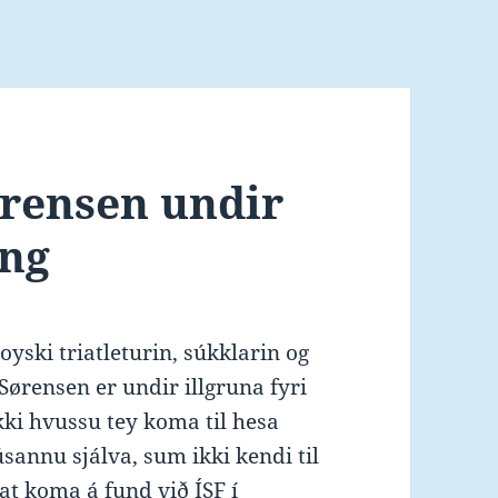
rensen undir
ing
oyski triatleturin, súkklarin og
ørensen er undir illgruna fyri
kki hvussu tey koma til hesa
sannu sjálva, sum ikki kendi til
at koma á fund við ÍSF í