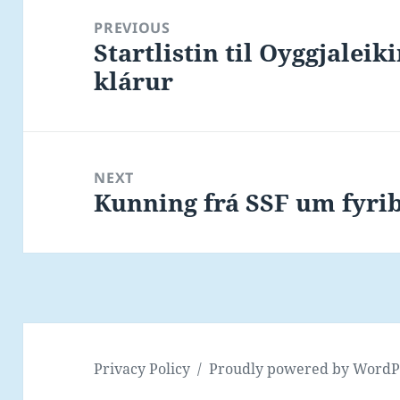
navigation
PREVIOUS
Startlistin til Oyggjalei
Previous
klárur
post:
NEXT
Kunning frá SSF um fyri
Next
post:
Privacy Policy
Proudly powered by WordP