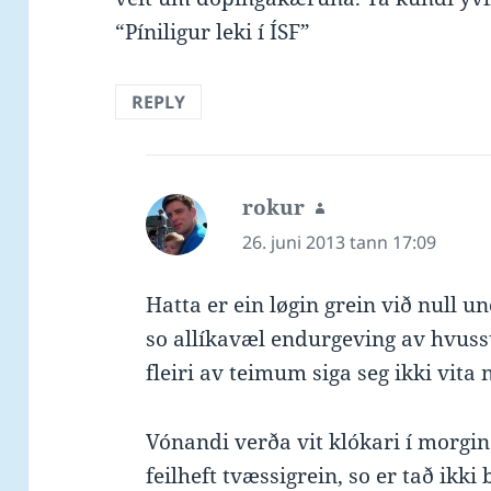
“Píniligur leki í ÍSF”
REPLY
rokur
says:
26. juni 2013 tann 17:09
Hatta er ein løgin grein við null 
so allíkavæl endurgeving av hvuss
fleiri av teimum siga seg ikki vita
Vónandi verða vit klókari í morgin
feilheft tvæssigrein, so er tað ikki