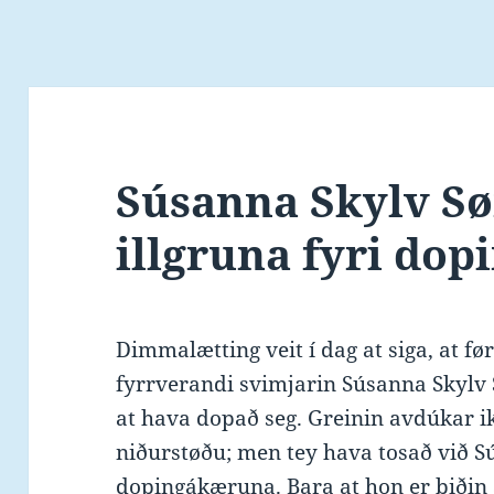
Súsanna Skylv Sø
illgruna fyri dop
Dimmalætting veit í dag at siga, at før
fyrrverandi svimjarin Súsanna Skylv S
at hava dopað seg. Greinin avdúkar i
niðurstøðu; men tey hava tosað við Sú
dopingákæruna. Bara at hon er biðin 