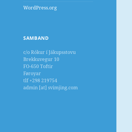
WordPress.org
SAMBAND
c/o Rókur í Jákupsstovu
Brekkuvegur 10
FO-650 Toftir
Føroyar
tlf +298 219754
admin [at] svimjing.com