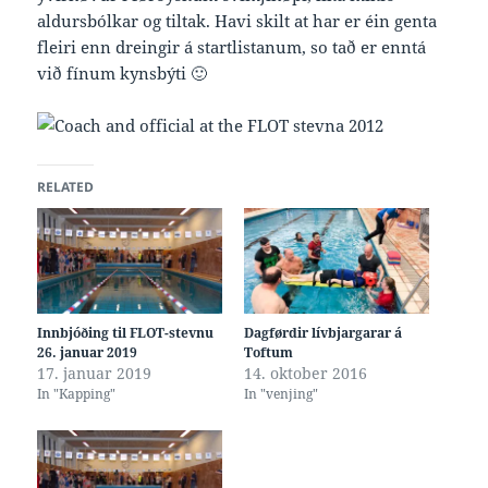
aldursbólkar og tiltak. Havi skilt at har er éin genta
fleiri enn dreingir á startlistanum, so tað er enntá
við fínum kynsbýti 🙂
RELATED
Innbjóðing til FLOT-stevnu
Dagførdir lívbjargarar á
26. januar 2019
Toftum
17. januar 2019
14. oktober 2016
In "Kapping"
In "venjing"