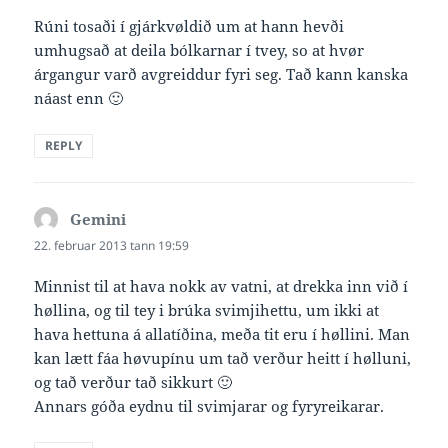
Rúni tosaði í gjárkvøldið um at hann hevði
umhugsað at deila bólkarnar í tvey, so at hvør
árgangur varð avgreiddur fyri seg. Tað kann kanska
náast enn 🙂
REPLY
Gemini
says:
22. februar 2013 tann 19:59
Minnist til at hava nokk av vatni, at drekka inn við í
høllina, og til tey i brúka svimjihettu, um ikki at
hava hettuna á allatíðina, meða tit eru í høllini. Man
kan lætt fáa høvupínu um tað verður heitt í hølluni,
og tað verður tað sikkurt 🙂
Annars góða eydnu til svimjarar og fyryreikarar.