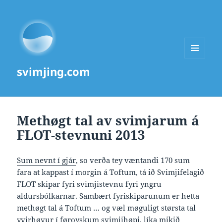
MENU
svimjing.com
AND
WIDGETS
Methøgt tal av svimjarum á
FLOT-stevnuni 2013
Sum nevnt í gjár
, so verða tey væntandi 170 sum
fara at kappast í morgin á Toftum, tá ið Svimjifelagið
FLOT skipar fyri svimjistevnu fyri yngru
aldursbólkarnar. Sambært fyriskiparunum er hetta
methøgt tal á Toftum … og væl møguligt størsta tal
yvirhøvur í føroyskum svimjihøpi, líka mikið