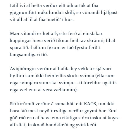
Lítil ivi at hetta verður eitt ódnartak at fáa
gjøgnumført nøkulunda í skili, so vónandi hjálpast
vit øll at til at fáa ‘metið’ í hús.
Mær vitandi er hetta fyrstu ferð at einstakar
kappingar hava verið tiknar heilt av skránni, til at
spara tíð. Í øllum førum er tað fyrstu ferð í
langsamiligari tíð.
Avbjóðingin verður at halda tey vekk úr sjálvari
høllini sum ikki beinleiðis skulu svimja (ella sum
eiga svimjara sum skal svimja … tí foreldur og tílík
eiga væl enn at vera vælkomin).
Skiftirúmið verður á sama hátt eitt KAOS, um ikki
bara tað mest neyðturviliga verður goymt har. Eini
góð ráð eru at hava eina ríkiliga stóra tasku at koyra
alt sítt í, íroknað handklæði og yvirklæði.