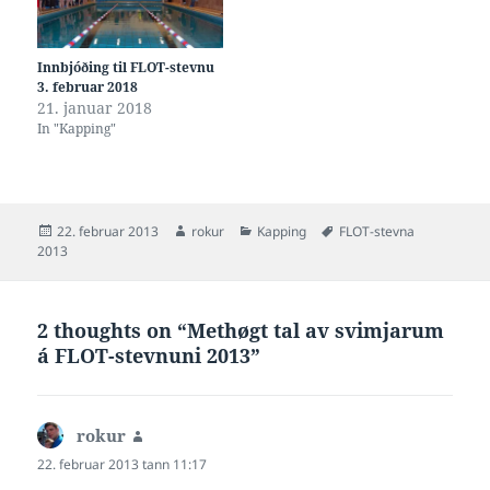
Innbjóðing til FLOT-stevnu
3. februar 2018
21. januar 2018
In "Kapping"
Posted
Author
Categories
Tags
22. februar 2013
rokur
Kapping
FLOT-stevna
on
2013
2 thoughts on “Methøgt tal av svimjarum
á FLOT-stevnuni 2013”
rokur
says:
22. februar 2013 tann 11:17