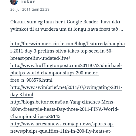
rokur
says:
26. juli 2011 tann 23:39
Okkurt sum eg fann her í Google Reader, havi ikki
yvirskot til at vurdera um tit longu hava frætt tað …
http://theswimmerscircle.com/blog/featured/shangha
i-2011-day-3-prelims-silva-takes-top-seed-in-50-
breast-prelim-updated-live/
http://www.huffingtonpost.com/2011/07/25/michael-
phelps-world-championships-200-meter-
free_n_908576.html
http://www.swimbrief.net/2011/07/swimgating-2011-
day-3.html
http://blogs.bettor.com/Sun-Yang-clinches-Mens-
800m-freestyle-heats-Day-three-2011-FINA-World-
Championships-a86145
http://www.artesianews.com/ap-news/sports-ap-
news/phelps-qualifies-11th-in-200-fly-heats-at-