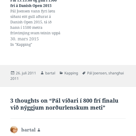
Pál 15:13.88 og gull í 1500
riðlinum í gjár var 14:56.66.
frí á Danish Open 2015
Tá hevði hann 6. bestu tíð…
Pál Joensen vann fyri løtu
síðani eitt gull afturat á
Danish Open 2015, tá ið
hann í 1500 metra
frísvimjing svam teinin uppá
15:13.88. Polsku Wojdak
30. mars 2015
Wojciech og Filips
In "Kapping"
Zaborowski vunnu ávikavíst
silvur og bronsu við 15:15.57
og 15:32.07. Tað var eitt
sindur av einum
'spadseretúri' hjá Páli, har
Posted
Author
Categories
Tags
26. juli 2011
bartal
Kapping
Pál Joensen
,
shanghai
tað…
on
2011
3 thoughts on “Pál víðari í 800 frí finalu
við nýggjum norðurlenskum meti”
bartal
says: