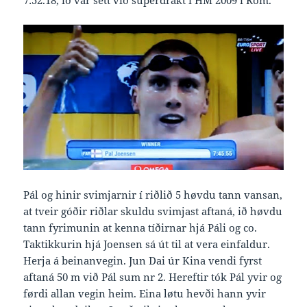
7:52.18, ið var sett við superdrakt í HM 2009 í Rom.
Pál og hinir svimjarnir í riðlið 5 høvdu tann vansan,
at tveir góðir riðlar skuldu svimjast aftaná, ið høvdu
tann fyrimunin at kenna tíðirnar hjá Páli og co.
Taktikkurin hjá Joensen sá út til at vera einfaldur.
Herja á beinanvegin. Jun Dai úr Kina vendi fyrst
aftaná 50 m við Pál sum nr 2. Hereftir tók Pál yvir og
førdi allan vegin heim. Eina løtu hevði hann yvir