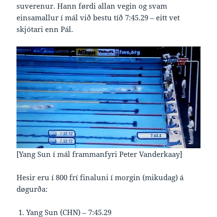
suverenur. Hann førdi allan vegin og svam
einsamallur í mál við bestu tíð 7:45.29 – eitt vet
skjótari enn Pál.
[Yang Sun í mál frammanfyri Peter Vanderkaay]
Hesir eru í 800 frí finaluni í morgin (mikudag) á
døgurða:
Yang Sun (CHN) – 7:45.29