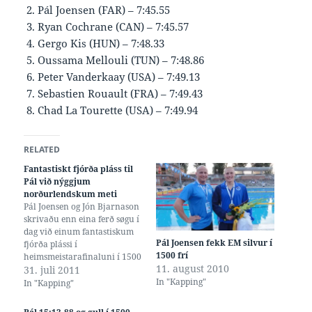
Pál Joensen (FAR) – 7:45.55
Ryan Cochrane (CAN) – 7:45.57
Gergo Kis (HUN) – 7:48.33
Oussama Mellouli (TUN) – 7:48.86
Peter Vanderkaay (USA) – 7:49.13
Sebastien Rouault (FRA) – 7:49.43
Chad La Tourette (USA) – 7:49.94
RELATED
Fantastiskt fjórða pláss til
Pál við nýggjum
norðurlendskum meti
Pál Joensen og Jón Bjarnason
skrivaðu enn eina ferð søgu í
dag við einum fantastiskum
Pál Joensen fekk EM silvur í
fjórða plássi í
1500 frí
heimsmeistarafinaluni í 1500
11. august 2010
frí. Tíðin hjá Páli var
31. juli 2011
In "Kapping"
14:46.33, ið er nýtt føroyskt
In "Kapping"
og norðurlenskt met. Metið
hjá Páli í innleiðandi