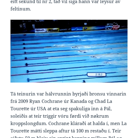
eitt sekund til nr 2, tað vil siga hann var leysur av
feltinum.
Tá teinurin var hálvrunnin byrjaði bronsu vinnarin
frá 2009 Ryan Cochrane úr Kanada og Chad La
Tourette úr USA at eta seg spakuliga inn á Pál,
soleiðis at teir tríggir vóru førdi við nøkrum
kroppslongdum. Cochrane kláraði at halda í, men La
Tourette mátti sleppa aftur tá 100 m restaðu í. Teir