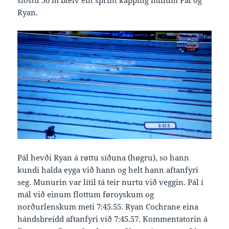
síðstu 50 m bleiv ein sprint kapping millum Pál og
Ryan.
Pál hevði Ryan á røttu síðuna (høgru), so hann
kundi halda eyga við hann og helt hann aftanfyri
seg. Munurin var lítil tá teir nurtu við veggin. Pál í
mál við einum flottum føroyskum og
norðurlenskum meti 7:45.55. Ryan Cochrane eina
hándsbreidd aftanfyri við 7:45.57. Kommentatorin á