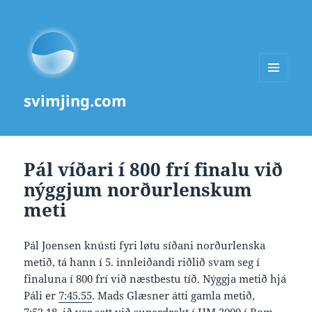
MENU
svimjing.com
AND
WIDGETS
Pál víðari í 800 frí finalu við
nýggjum norðurlenskum
meti
Pál Joensen knústi fyri løtu síðani norðurlenska
metið, tá hann í 5. innleiðandi riðlið svam seg í
finaluna í 800 frí við næstbestu tíð. Nýggja metið hjá
Páli er
7:45.55
. Mads Glæsner átti gamla metið,