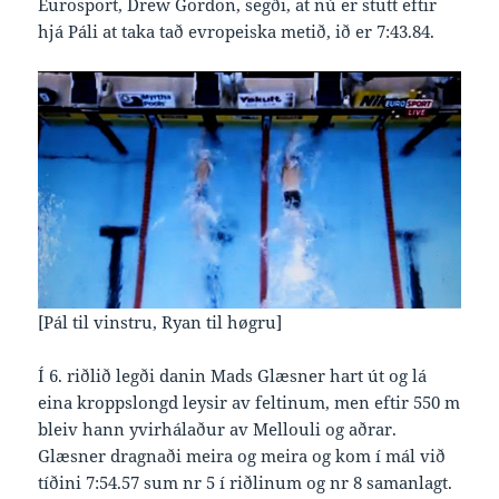
Eurosport, Drew Gordon, segði, at nú er stutt eftir
hjá Páli at taka tað evropeiska metið, ið er 7:43.84.
[Pál til vinstru, Ryan til høgru]
Í 6. riðlið legði danin Mads Glæsner hart út og lá
eina kroppslongd leysir av feltinum, men eftir 550 m
bleiv hann yvirhálaður av Mellouli og aðrar.
Glæsner dragnaði meira og meira og kom í mál við
tíðini 7:54.57 sum nr 5 í riðlinum og nr 8 samanlagt.