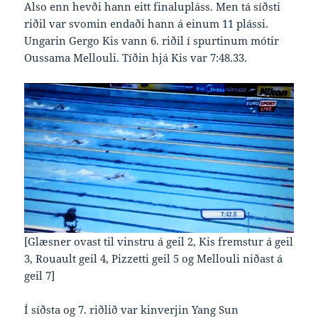
Also enn hevði hann eitt finalupláss. Men tá síðsti
riðil var svomin endaði hann á einum 11 plássi.
Ungarin Gergo Kis vann 6. riðil í spurtinum mótir
Oussama Mellouli. Tíðin hjá Kis var 7:48.33.
[Glæsner ovast til vinstru á geil 2, Kis fremstur á geil
3, Rouault geil 4, Pizzetti geil 5 og Mellouli niðast á
geil 7]
Í síðsta og 7. riðlið var kinverjin Yang Sun