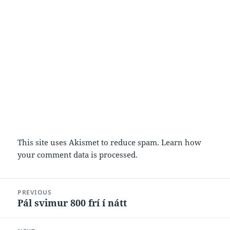
This site uses Akismet to reduce spam.
Learn how
your comment data is processed.
Post
PREVIOUS
navigation
Pál svimur 800 frí í nátt
Previous
post: