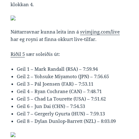
klokkan 4.
Náttarravnar kunna leita inn á
svimjing.com/live
har eg royni at finna okkurt live-tilfar.
Riðil 5
sær soleiðis út:
Geil 1 – Mark Randall (RSA) – 7:59.94
Geil 2 – Yohsuke Miyamoto (JPN) – 7:56.65
Geil 3 – Pál Joensen (FAR) – 7:53.11
Geil 4 – Ryan Cochrane (CAN) – 7:48.71
Geil 5 – Chad La Tourette (USA) – 7:51.62
Geil 6 – Jun Dai (CHN) – 7:54.53
Geil 7 – Gergerly Gyurta (HUN) – 7:59.13
Geil 8 – Dylan Dunlop-Barrett (NZL) – 8:03.09