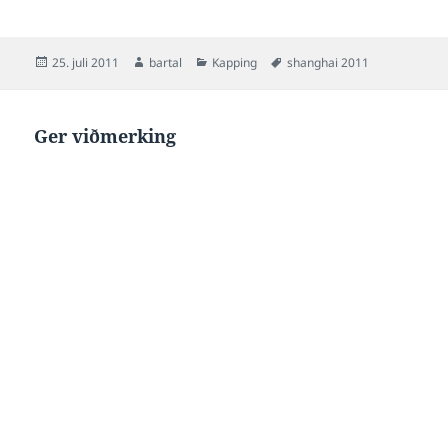
Posted
Author
Categories
Tags
25. juli 2011
bartal
Kapping
shanghai 2011
on
Ger viðmerking