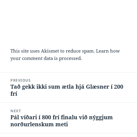
This site uses Akismet to reduce spam.
Learn how
your comment data is processed.
Post
PREVIOUS
navigation
Tað gekk ikki sum ætla hjá Glæsner í 200
Previous
frí
post:
NEXT
Pál víðari í 800 frí finalu við nýggjum
Next
norðurlenskum meti
post: