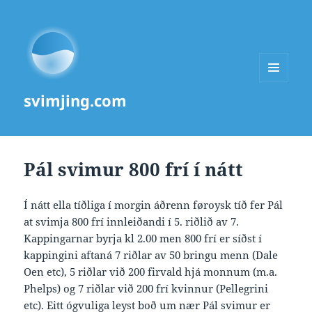
MENU
svimjing.com
AND
WIDGETS
Pál svimur 800 frí í nátt
Í nátt ella tíðliga í morgin áðrenn føroysk tíð fer Pál
at svimja 800 frí innleiðandi í 5. riðlið av 7.
Kappingarnar byrja kl 2.00 men 800 frí er síðst í
kappingini aftaná 7 riðlar av 50 bringu menn (Dale
Oen etc), 5 riðlar við 200 firvald hjá monnum (m.a.
Phelps) og 7 riðlar við 200 frí kvinnur (Pellegrini
etc). Eitt ógvuliga leyst boð um nær Pál svimur er