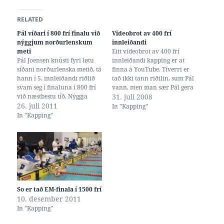
RELATED
Pál víðari í 800 frí finalu við
Videobrot av 400 frí
nýggjum norðurlenskum
innleiðandi
meti
Eitt videobrot av 400 frí
Pál Joensen knústi fyri løtu
innleiðandi kapping er at
síðani norðurlenska metið, tá
finna á YouTube. Tíverri er
hann í 5. innleiðandi riðlið
tað ikki tann riðilin, sum Pál
svam seg í finaluna í 800 frí
vann, men man sær Pál gera
við næstbestu tíð. Nýggja
seg kláran við geil 4 mótir
31. juli 2008
metið hjá Páli er 7:45.55.
26. juli 2011
endanum av brotinum.
In "Kapping"
Mads Glæsner átti gamla
Fotografurin fylgir Anders
In "Kapping"
metið, 7:52.18, ið var sett við
Lie og Frederik Siem "Jaws"
superdrakt í HM 2009 í Rom.
Pedersen á ávíkavist geil 1 og
Pál og hinir svimjarnir…
3.…
So er tað EM-finala í 1500 frí
10. desember 2011
In "Kapping"