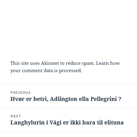
This site uses Akismet to reduce spam.
Learn how
your comment data is processed.
Post
PREVIOUS
navigation
Hvør er betri, Adlington ella Pellegrini ?
Previous
post:
NEXT
Langhylurin í Vági er ikki bara til elituna
Next
post: