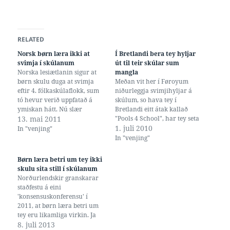
RELATED
Norsk børn læra ikki at
Í Bretlandi bera tey hyljar
svimja í skúlanum
út til teir skúlar sum
Norska lesiætlanin sigur at
mangla
børn skulu duga at svimja
Meðan vit her í Føroyum
eftir 4. fólkaskúlaflokk, sum
niðurleggja svimjihyljar á
tó hevur verið uppfatað á
skúlum, so hava tey í
ymiskan hátt. Nú slær
Bretlandi eitt átak kallað
Kunnskapsdepartementet tó
13. mai 2011
"Pools 4 School", har tey seta
fast at børnini skulu duga at
fyribils svimjihyljar upp í
1. juli 2010
In "venjing"
svimja, sum leiðbeinandi
skúlum har eingin er, og so
In "venjing"
merkir at tey kunnu svimja
læra børnini tað sum tey
100 metrar á búkinum og
kallað "A Life Skill ...
Børn læra betri um tey ikki
hareftir 100 metrar á
something that is absolutely
skulu sita still í skúlanum
rygginum. Um børnini…
fundamental to your…
Norðurlendskir granskarar
staðfestu á eini
'konsensuskonferensu' í
2011, at børn læra betri um
tey eru likamliga virkin. Ja
faktiskt vit øll, líkamikið
8. juli 2013