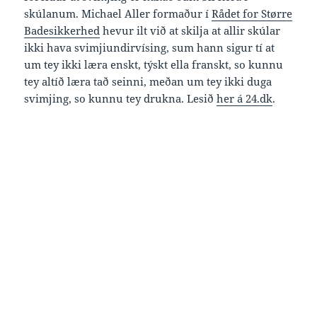
skúlanum. Michael Aller formaður í
Rådet for Større
Badesikkerhed
hevur ilt við at skilja at allir skúlar
ikki hava svimjiundirvísing, sum hann sigur tí at
um tey ikki læra enskt, týskt ella franskt, so kunnu
tey altíð læra tað seinni, meðan um tey ikki duga
svimjing, so kunnu tey drukna. Lesið
her á 24.dk
.