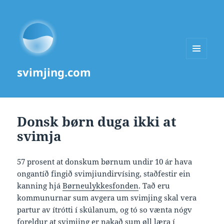
MENU
svimjing.com
AND
WIDGETS
Donsk børn duga ikki at
svimja
57 prosent at donskum børnum undir 10 ár hava
ongantíð fingið svimjiundirvísing, staðfestir ein
kanning hjá
Børneulykkesfonden
. Tað eru
kommunurnar sum avgera um svimjing skal vera
partur av ítrótti í skúlanum, og tó so vænta nógv
foreldur at svimjing er nakað sum øll læra í